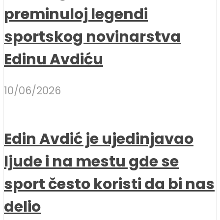
preminuloj legendi
sportskog novinarstva
Edinu Avdiću
10/06/2026
Edin Avdić je ujedinjavao
ljude i na mestu gde se
sport često koristi da bi nas
delio