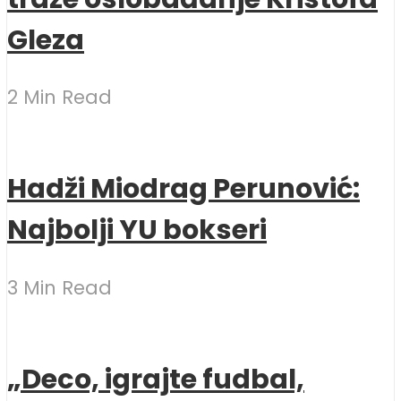
Gleza
2 Min Read
Hadži Miodrag Perunović:
Najbolji YU bokseri
3 Min Read
„Deco, igrajte fudbal,