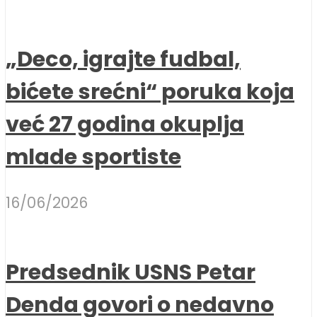
„Deco, igrajte fudbal,
bićete srećni“ poruka koja
već 27 godina okuplja
mlade sportiste
16/06/2026
Predsednik USNS Petar
Denda govori o nedavno