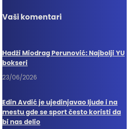
Vaši komentari
Hadži Miodrag Perunović: Najbolji YU
bokseri
23/06/2026
Edin Avdić je ujedinjavao ljude i na
mestu gde se sport često koristi da
bi nas delio