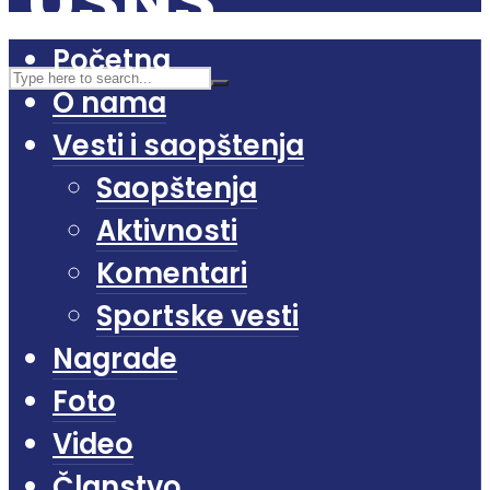
Početna
O nama
Vesti i saopštenja
Saopštenja
Aktivnosti
Komentari
Sportske vesti
Nagrade
Foto
Video
Članstvo