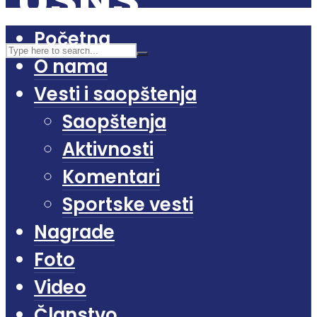
Početna
O nama
Vesti i saopštenja
Saopštenja
Aktivnosti
Komentari
Sportske vesti
Nagrade
Foto
Video
Članstvo