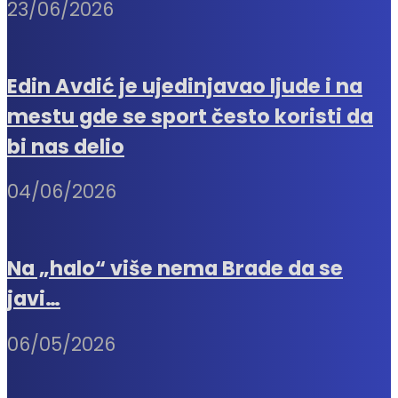
23/06/2026
Edin Avdić je ujedinjavao ljude i na
mestu gde se sport često koristi da
bi nas delio
04/06/2026
Na „halo“ više nema Brade da se
javi…
06/05/2026