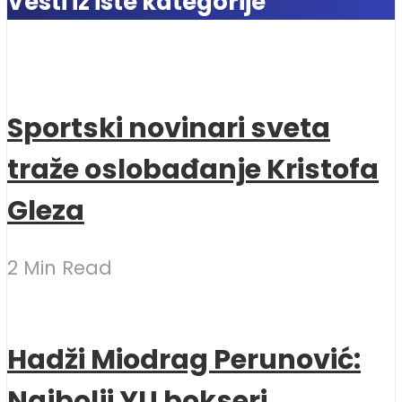
Vesti iz iste kategorije
Sportski novinari sveta
traže oslobađanje Kristofa
Gleza
2 Min Read
Hadži Miodrag Perunović:
Najbolji YU bokseri