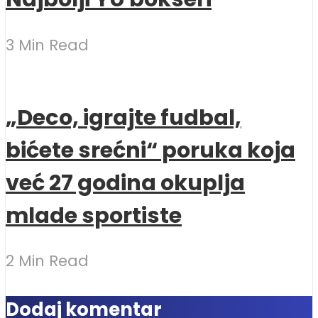
3 Min Read
„Deco, igrajte fudbal,
bićete srećni“ poruka koja
već 27 godina okuplja
mlade sportiste
2 Min Read
Dodaj komentar