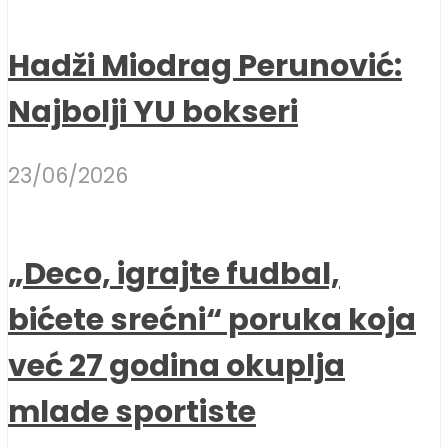
Hadži Miodrag Perunović:
Najbolji YU bokseri
23/06/2026
„Deco, igrajte fudbal,
bićete srećni“ poruka koja
već 27 godina okuplja
mlade sportiste