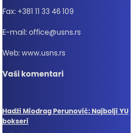
Fax: +381 11 33 46 109
E-mail: office@usns.rs
Web: www.usns.rs
Vaši komentari
Hadži Miodrag Perunović: Najbolji YU
bokseri