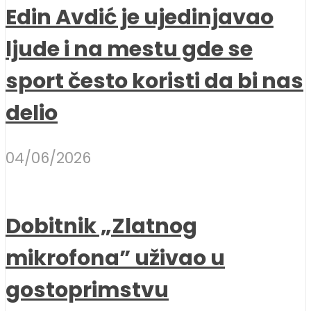
Edin Avdić je ujedinjavao
ljude i na mestu gde se
sport često koristi da bi nas
delio
04/06/2026
Dobitnik „Zlatnog
mikrofona” uživao u
gostoprimstvu