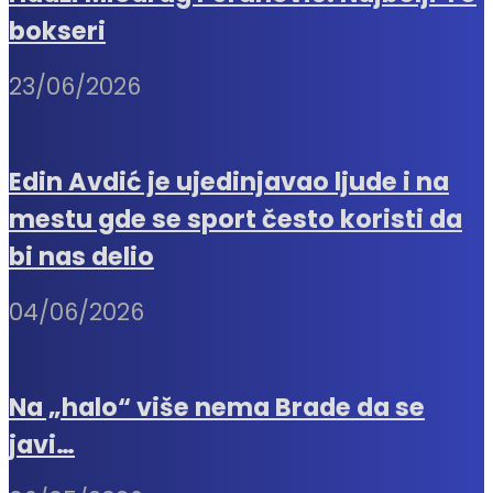
bokseri
23/06/2026
Edin Avdić je ujedinjavao ljude i na
mestu gde se sport često koristi da
bi nas delio
04/06/2026
Na „halo“ više nema Brade da se
javi…