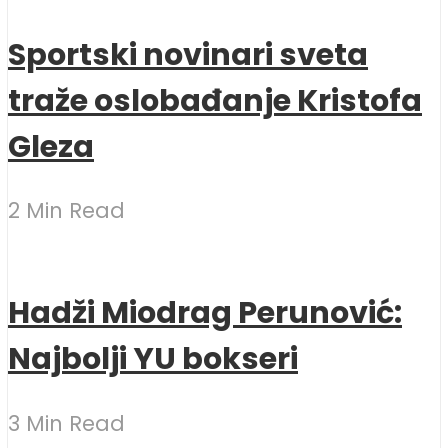
Sportski novinari sveta
traže oslobađanje Kristofa
Gleza
2 Min Read
Hadži Miodrag Perunović:
Najbolji YU bokseri
3 Min Read