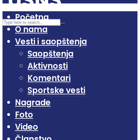
Početna
O nama
Vesti i saopštenja
Saopštenja
Aktivnosti
Komentari
Sportske vesti
Nagrade
Foto
Video
Članstvo