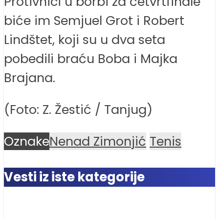
Protivnici u borbi za četvrtfinale
biće im Semjuel Grot i Robert
Lindštet, koji su u dva seta
pobedili braću Boba i Majka
Brajana.
(Foto: Z. Žestić / Tanjug)
Oznake
Nenad Zimonjić
Tenis
Vesti iz iste kategorije