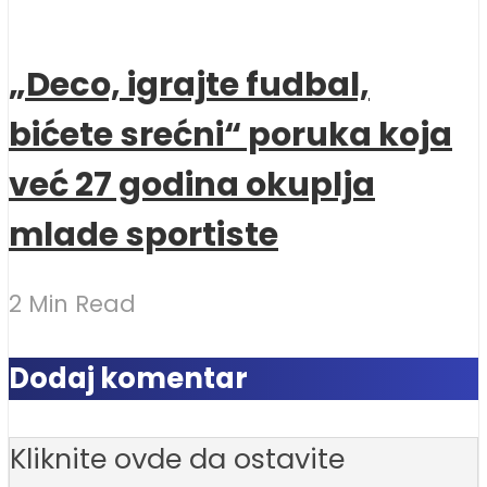
„Deco, igrajte fudbal,
bićete srećni“ poruka koja
već 27 godina okuplja
mlade sportiste
2 Min Read
Dodaj komentar
Kliknite ovde da ostavite