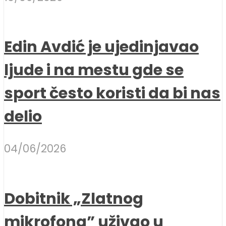
Edin Avdić je ujedinjavao
ljude i na mestu gde se
sport često koristi da bi nas
delio
04/06/2026
Dobitnik „Zlatnog
mikrofona” uživao u