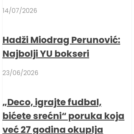
14/07/2026
Hadži Miodrag Perunović:
Najbolji YU bokseri
23/06/2026
„Deco, igrajte fudbal,
bićete srećni“ poruka koja
već 27 godina okuplja