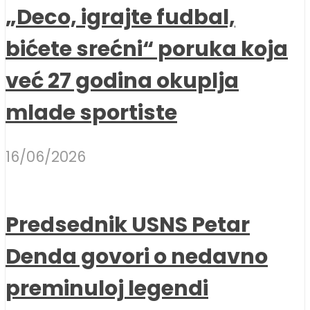
„Deco, igrajte fudbal,
bićete srećni“ poruka koja
već 27 godina okuplja
mlade sportiste
16/06/2026
Predsednik USNS Petar
Denda govori o nedavno
preminuloj legendi