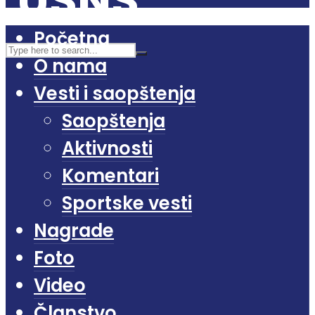
Početna
O nama
Vesti i saopštenja
Saopštenja
Aktivnosti
Komentari
Sportske vesti
Nagrade
Foto
Video
Članstvo