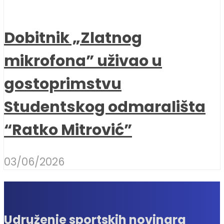
Dobitnik „Zlatnog
mikrofona” uživao u
gostoprimstvu
Studentskog odmarališta
“Ratko Mitrović”
03/06/2026
Udruženje sportskih novinara