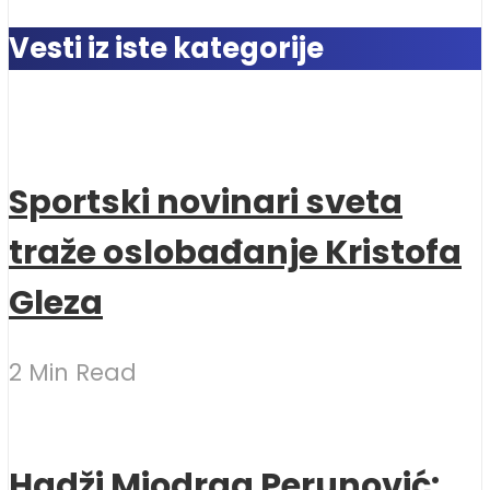
Vesti iz iste kategorije
Sportski novinari sveta
traže oslobađanje Kristofa
Gleza
2 Min Read
Hadži Miodrag Perunović: