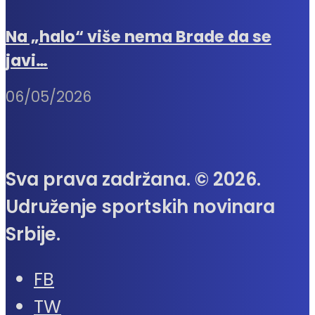
Na „halo“ više nema Brade da se
javi…
06/05/2026
Sva prava zadržana. © 2026.
Udruženje sportskih novinara
Srbije.
FB
TW