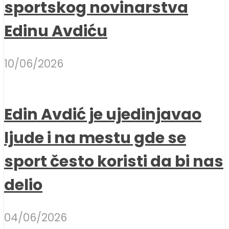
sportskog novinarstva
Edinu Avdiću
10/06/2026
Edin Avdić je ujedinjavao
ljude i na mestu gde se
sport često koristi da bi nas
delio
04/06/2026