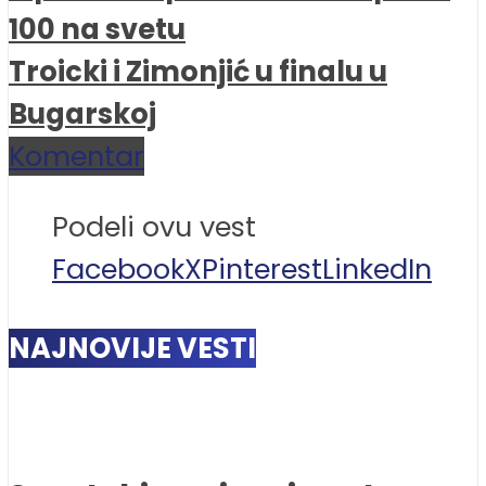
100 na svetu
Troicki i Zimonjić u finalu u
Bugarskoj
Komentar
Podeli ovu vest
Facebook
X
Pinterest
LinkedIn
NAJNOVIJE VESTI