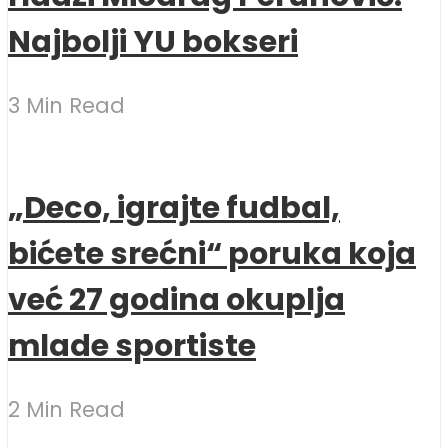
Najbolji YU bokseri
3 Min Read
„Deco, igrajte fudbal,
bićete srećni“ poruka koja
već 27 godina okuplja
mlade sportiste
2 Min Read