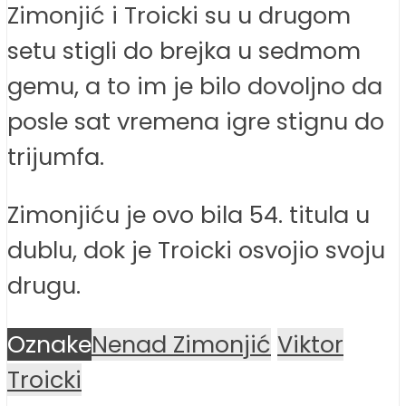
Zimonjić i Troicki su u drugom
setu stigli do brejka u sedmom
gemu, a to im je bilo dovoljno da
posle sat vremena igre stignu do
trijumfa.
Zimonjiću je ovo bila 54. titula u
dublu, dok je Troicki osvojio svoju
drugu.
Oznake
Nenad Zimonjić
Viktor
Troicki