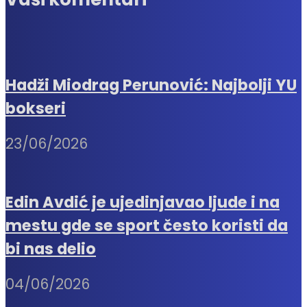
Hadži Miodrag Perunović: Najbolji YU
bokseri
23/06/2026
Edin Avdić je ujedinjavao ljude i na
mestu gde se sport često koristi da
bi nas delio
04/06/2026