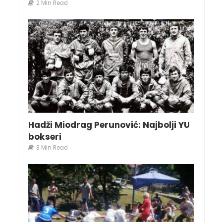
2 Min Read
Hadži Miodrag Perunović: Najbolji YU
bokseri
3 Min Read