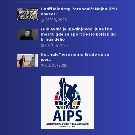
Hadži Miodrag Perunović: Najbolji YU
bokseri
23/06/2026
Edin Avdić je ujedinjavao ljude i na
mestu gde se sport često koristi da
bi nas delio
04/06/2026
Na „halo“ više nema Brade da se
javi…
06/05/2026