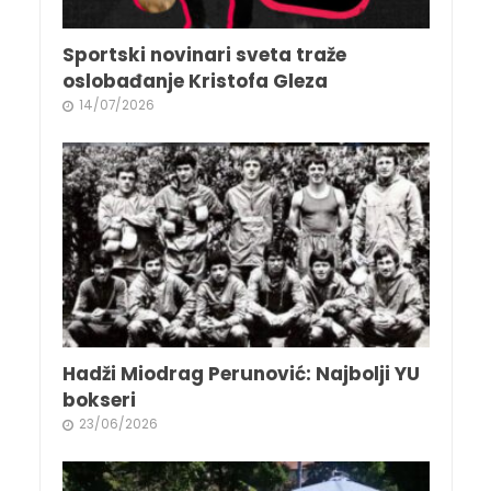
Sportski novinari sveta traže
oslobađanje Kristofa Gleza
14/07/2026
Hadži Miodrag Perunović: Najbolji YU
bokseri
23/06/2026