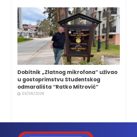
Dobitnik „Zlatnog mikrofona” uživao
u gostoprimstvu Studentskog
odmarališta “Ratko Mitrović”
03/06/2026