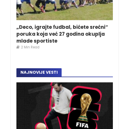
„Deco, igrajte fudbal, bićete srećni“
poruka koja već 27 godina okuplja
mlade sportiste
2 Min Read
NAJNOVIJE VESTI