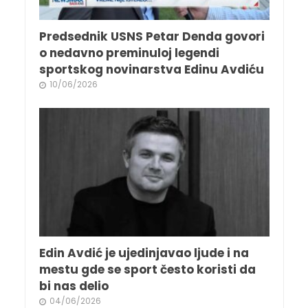
Predsednik USNS Petar Denda govori
o nedavno preminuloj legendi
sportskog novinarstva Edinu Avdiću
10/06/2026
Edin Avdić je ujedinjavao ljude i na
mestu gde se sport često koristi da
bi nas delio
04/06/2026