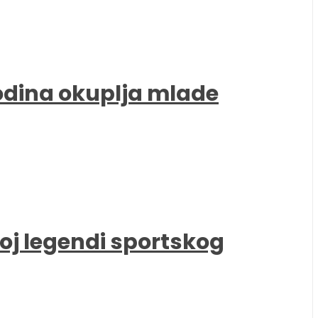
godina okuplja mlade
oj legendi sportskog