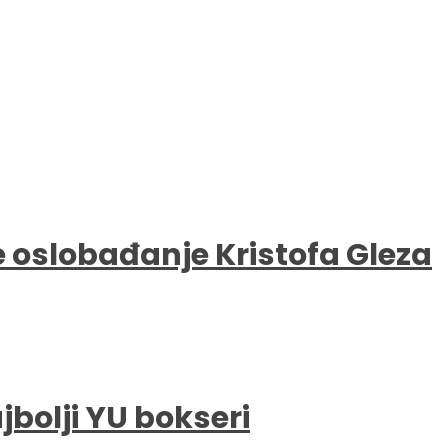
e oslobađanje Kristofa Gleza
bolji YU bokseri