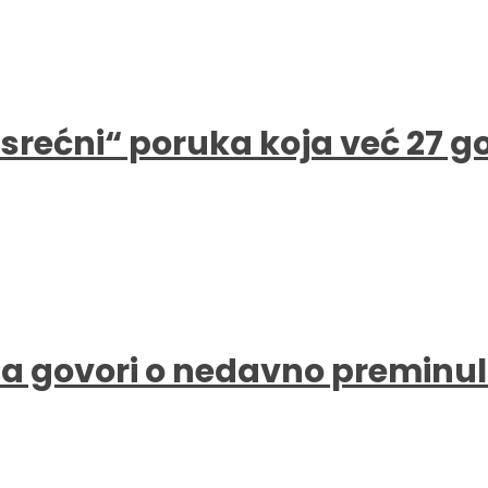
e srećni“ poruka koja već 27 
a govori o nedavno preminul