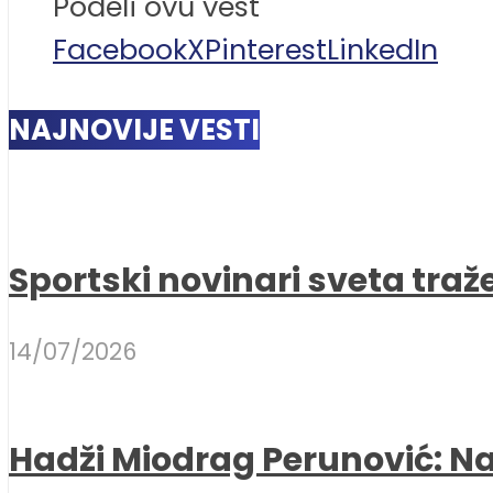
Podeli ovu vest
Facebook
X
Pinterest
LinkedIn
NAJNOVIJE VESTI
Sportski novinari sveta traž
14/07/2026
Hadži Miodrag Perunović: Naj