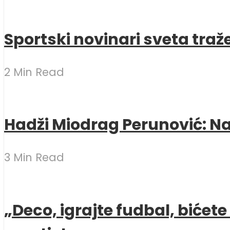
Sportski novinari sveta traž
2 Min Read
Hadži Miodrag Perunović: Naj
3 Min Read
„Deco, igrajte fudbal, bićet