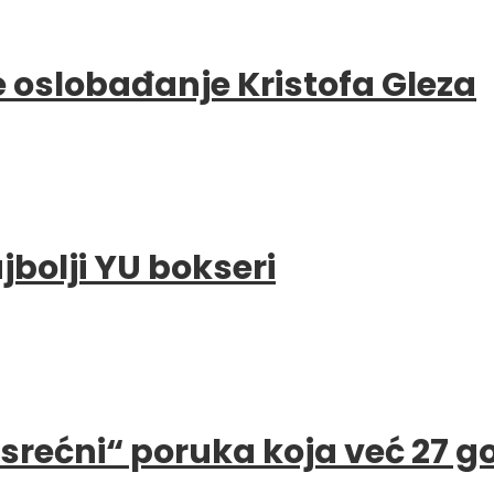
e oslobađanje Kristofa Gleza
bolji YU bokseri
e srećni“ poruka koja već 27 