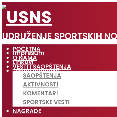
UDRUŽENJE SPORTSKIH NO
POČETNA
Impresum
O NAMA
Linkovi
VESTI I SAOPŠTENJA
Javne nabavke
SAOPŠTENJA
AKTIVNOSTI
KOMENTARI
SPORTSKE VESTI
NAGRADE