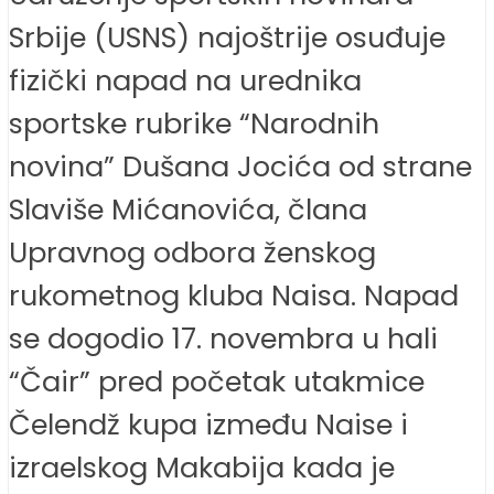
Srbije (USNS) najoštrije osuđuje
fizički napad na urednika
sportske rubrike “Narodnih
novina” Dušana Jocića od strane
Slaviše Mićanovića, člana
Upravnog odbora ženskog
rukometnog kluba Naisa. Napad
se dogodio 17. novembra u hali
“Čair” pred početak utakmice
Čelendž kupa između Naise i
izraelskog Makabija kada je