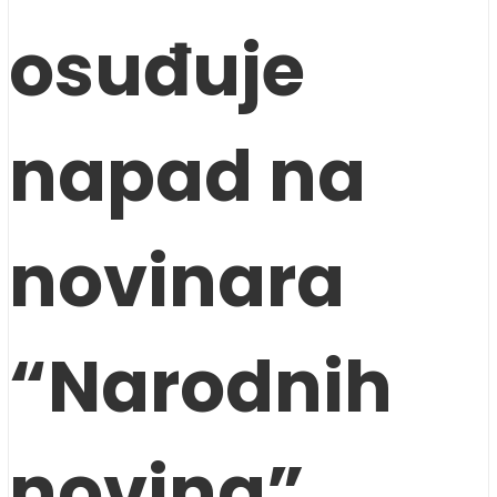
osuđuje
napad na
novinara
“Narodnih
novina”