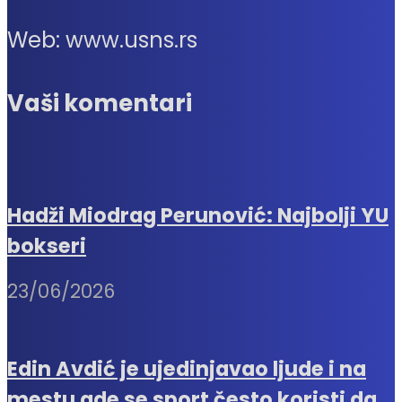
Web: www.usns.rs
Vaši komentari
Hadži Miodrag Perunović: Najbolji YU
bokseri
23/06/2026
Edin Avdić je ujedinjavao ljude i na
mestu gde se sport često koristi da