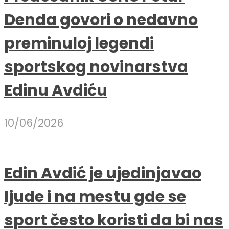
Denda govori o nedavno
preminuloj legendi
sportskog novinarstva
Edinu Avdiću
10/06/2026
Edin Avdić je ujedinjavao
ljude i na mestu gde se
sport često koristi da bi nas