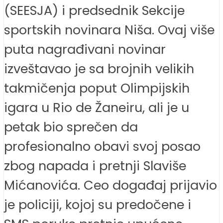
(SEESJA) i predsednik Sekcije
sportskih novinara Niša. Ovaj više
puta nagrađivani novinar
izveštavao je sa brojnih velikih
takmičenja poput Olimpijskih
igara u Rio de Žaneiru, ali je u
petak bio sprečen da
profesionalno obavi svoj posao
zbog napada i pretnji Slaviše
Mićanovića. Ceo događaj prijavio
je policiji, kojoj su predočene i