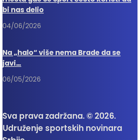
bi nas delio
04/06/2026
Na „halo“ više nema Brade da se
javi…
06/05/2026
Sva prava zadržana. © 2026.
Udruženje sportskih novinara