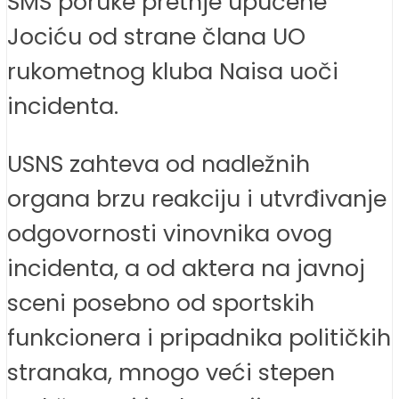
SMS poruke pretnje upućene
Jociću od strane člana UO
rukometnog kluba Naisa uoči
incidenta.
USNS zahteva od nadležnih
organa brzu reakciju i utvrđivanje
odgovornosti vinovnika ovog
incidenta, a od aktera na javnoj
sceni posebno od sportskih
funkcionera i pripadnika političkih
stranaka, mnogo veći stepen