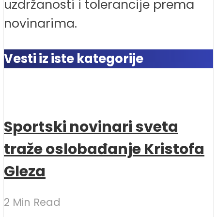
uzdržanosti i tolerancije prema
novinarima.
Vesti iz iste kategorije
Sportski novinari sveta
traže oslobađanje Kristofa
Gleza
2 Min Read