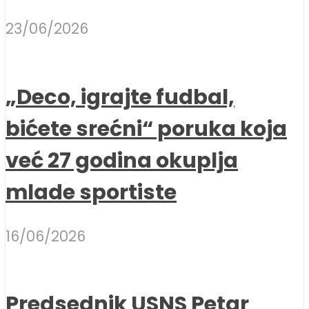
23/06/2026
„Deco, igrajte fudbal,
bićete srećni“ poruka koja
već 27 godina okuplja
mlade sportiste
16/06/2026
Predsednik USNS Petar