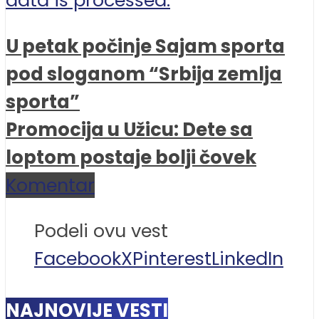
data is processed.
U petak počinje Sajam sporta
pod sloganom “Srbija zemlja
sporta”
Promocija u Užicu: Dete sa
loptom postaje bolji čovek
Komentar
Podeli ovu vest
Facebook
X
Pinterest
LinkedIn
NAJNOVIJE VESTI