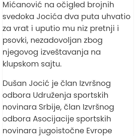
Mićanović na očigled brojnih
svedoka Jocića dva puta uhvatio
za vrat i uputio mu niz pretnji i
psovki, nezadovoljan zbog
njegovog izveštavanja na
klupskom sajtu.
Dušan Jocić je član Izvršnog
odbora Udruženja sportskih
novinara Srbije, član Izvršnog
odbora Asocijacije sportskih
novinara jugoistočne Evrope