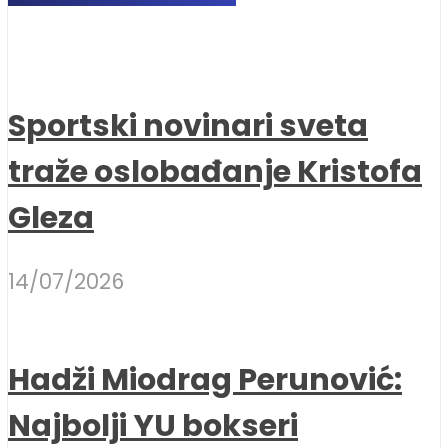
Sportski novinari sveta
traže oslobađanje Kristofa
Gleza
14/07/2026
Hadži Miodrag Perunović:
Najbolji YU bokseri