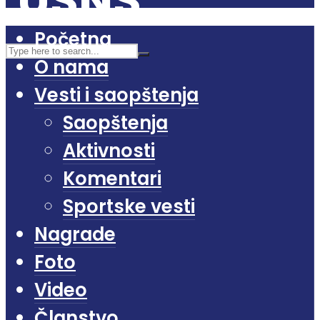
Početna
O nama
Vesti i saopštenja
Saopštenja
Aktivnosti
Komentari
Sportske vesti
Nagrade
Foto
Video
Članstvo