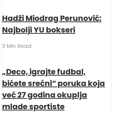
Hadži Miodrag Perunović:
Najbolji YU bokseri
3 Min Read
„Deco, igrajte fudbal,
bićete srećni“ poruka koja
već 27 godina okuplja
mlade sportiste