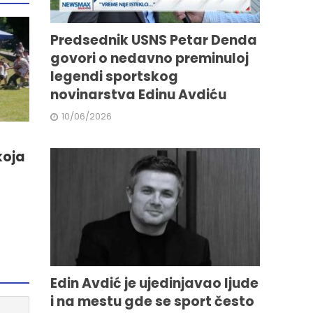
Predsednik USNS Petar Denda
govori o nedavno preminuloj
legendi sportskog
novinarstva Edinu Avdiću
10/06/2026
koja
Edin Avdić je ujedinjavao ljude
i na mestu gde se sport često