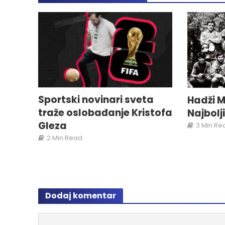
Sportski novinari sveta
Hadži M
traže oslobađanje Kristofa
Najbolj
Gleza
3 Min Re
2 Min Read
Dodaj komentar