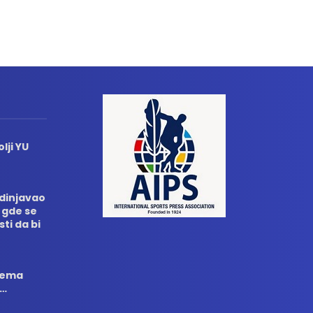
lji YU
edinjavao
 gde se
sti da bi
 nema
i…