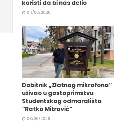
koristi da bi nas delio
04/06/2026
Dobitnik „Zlatnog mikrofona”
uživao u gostoprimstvu
Studentskog odmarališta
“Ratko Mitrović”
03/06/2026