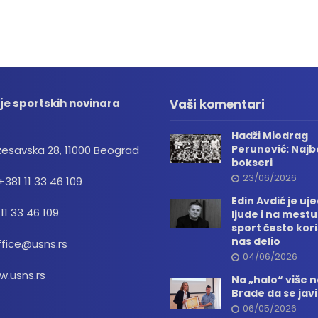
je sportskih novinara
Vaši komentari
Hadži Miodrag
Perunović: Najbo
Resavska 28, 11000 Beograd
bokseri
23/06/2026
+381 11 33 46 109
Edin Avdić je uj
 11 33 46 109
ljude i na mestu
sport često kori
nas delio
ffice@usns.rs
04/06/2026
.usns.rs
Na „halo“ više
Brade da se jav
06/05/2026