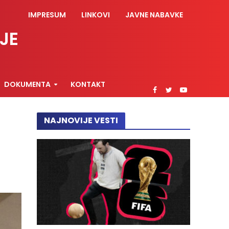
IMPRESUM
LINKOVI
JAVNE NABAVKE
JE
DOKUMENTA
KONTAKT
NAJNOVIJE VESTI