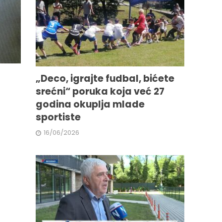
„Deco, igrajte fudbal, bićete
srećni“ poruka koja već 27
godina okuplja mlade
sportiste
16/06/2026