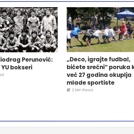
„Deco, igrajte fudbal,
iodrag Perunović:
bićete srećni“ poruka 
i YU bokseri
već 27 godina okuplja
ad
mlade sportiste
2 Min Read