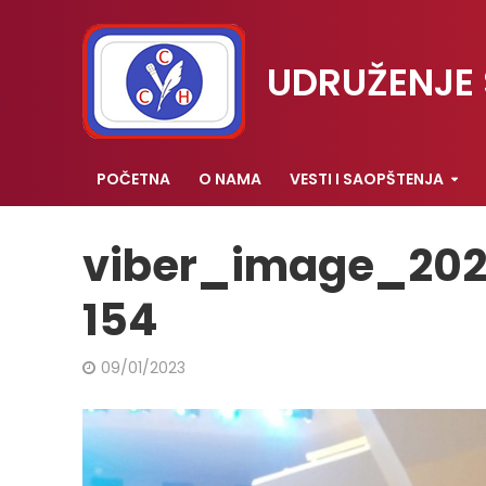
UDRUŽENJE 
POČETNA
O NAMA
VESTI I SAOPŠTENJA
viber_image_202
154
09/01/2023