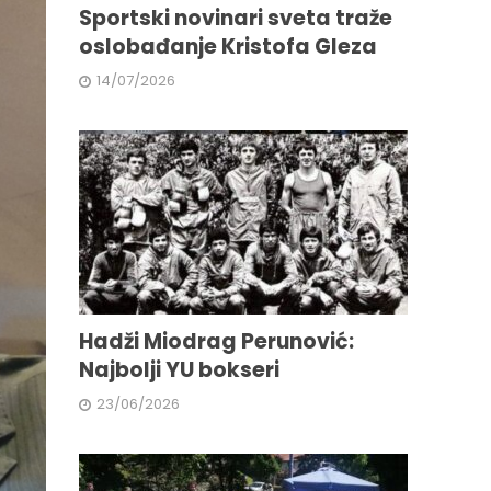
Sportski novinari sveta traže
oslobađanje Kristofa Gleza
14/07/2026
Hadži Miodrag Perunović:
Najbolji YU bokseri
23/06/2026