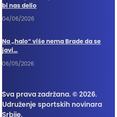
bi nas delio
04/06/2026
Na „halo“ više nema Brade da se
javi…
06/05/2026
Sva prava zadržana. © 2026.
Udruženje sportskih novinara
Srbije.