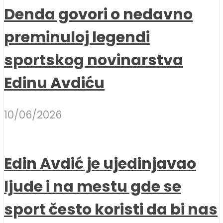
Denda govori o nedavno
preminuloj legendi
sportskog novinarstva
Edinu Avdiću
10/06/2026
Edin Avdić je ujedinjavao
ljude i na mestu gde se
sport često koristi da bi nas