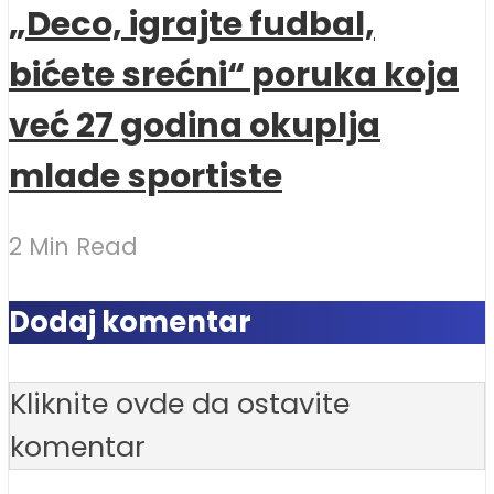
„Deco, igrajte fudbal,
bićete srećni“ poruka koja
već 27 godina okuplja
mlade sportiste
2 Min Read
Dodaj komentar
Kliknite ovde da ostavite
komentar