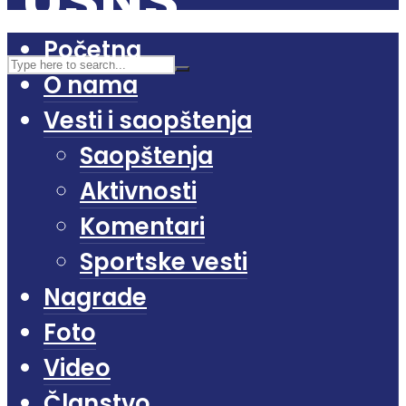
Početna
O nama
Vesti i saopštenja
Saopštenja
Aktivnosti
Komentari
Sportske vesti
Nagrade
Foto
Video
Članstvo