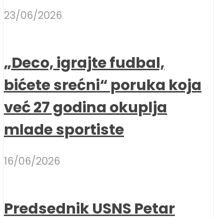
23/06/2026
„Deco, igrajte fudbal,
bićete srećni“ poruka koja
već 27 godina okuplja
mlade sportiste
16/06/2026
Predsednik USNS Petar