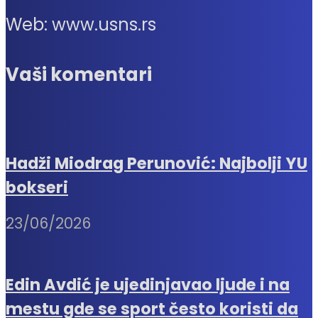
Web: www.usns.rs
Vaši komentari
Hadži Miodrag Perunović: Najbolji YU
bokseri
23/06/2026
Edin Avdić je ujedinjavao ljude i na
mestu gde se sport često koristi da