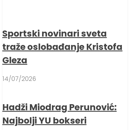
Sportski novinari sveta
traže oslobađanje Kristofa
Gleza
14/07/2026
Hadži Miodrag Perunović:
Najbolji YU bokseri