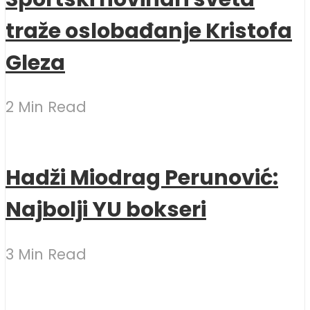
traže oslobađanje Kristofa
Gleza
2 Min Read
Hadži Miodrag Perunović:
Najbolji YU bokseri
3 Min Read