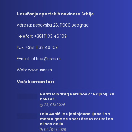
Udruženje sportskih novinara Srbije
Adresa: Resavska 28, 11000 Beograd
Telefon: +381 11 33 46 109
Fax: +381 11 33 46 109
E-mail: office@usns.rs
Web: www.usns.rs
Vaši komentari
Hadži Miodrag Perunović: Najbolji YU
bokseri
23/06/2026
Edin Avdić je ujedinjavao ljude i na
mestu gde se sport često koristi da
bi nas delio
04/06/2026