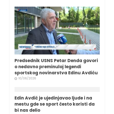
Predsednik USNS Petar Denda govori
o nedavno preminuloj legendi
sportskog novinarstva Edinu Avdiću
10/06/2026
Edin Avdić je ujedinjavao ljude i na
mestu gde se sport često koristi da
bi nas delio