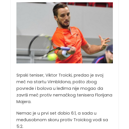
Srpski teniser, Viktor Troicki, predao je svoj
meč na startu Vimbldona, pošto zbog
povrede i bolova u leđima nije mogao da
završi meč protiv nemačkog tenisera Florijana
Majera.
Nemac je u prvi set dobio 6:1, a sada u
međusobnom skoru protiv Troickog vodi sa
5:2.