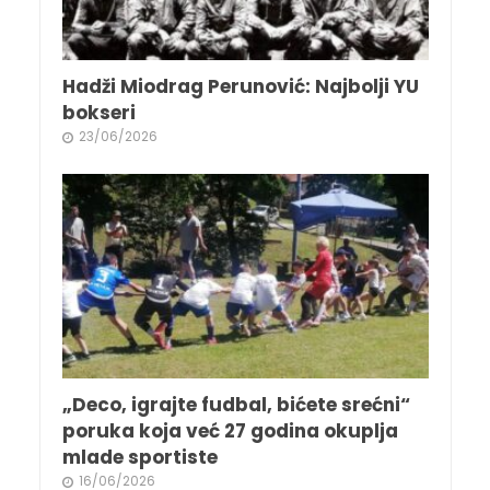
Hadži Miodrag Perunović: Najbolji YU
bokseri
23/06/2026
„Deco, igrajte fudbal, bićete srećni“
poruka koja već 27 godina okuplja
mlade sportiste
16/06/2026