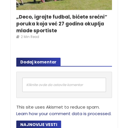
„Deco, igrajte fudbal, bićete srećni“
poruka koja već 27 godina okuplja
mlade sportiste
2 Min Read
Dodaj komentar
Kliknite ovde da ostavite komentar
This site uses Akismet to reduce spam.
Learn how your comment data is processed.
NAJNOVIJE VESTI