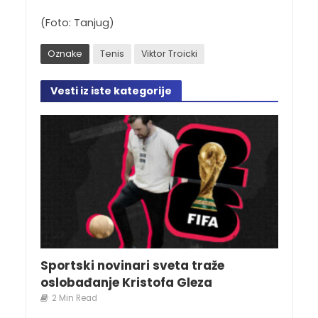
(Foto: Tanjug)
Oznake
Tenis
Viktor Troicki
Vesti iz iste kategorije
Sportski novinari sveta traže
oslobađanje Kristofa Gleza
2 Min Read