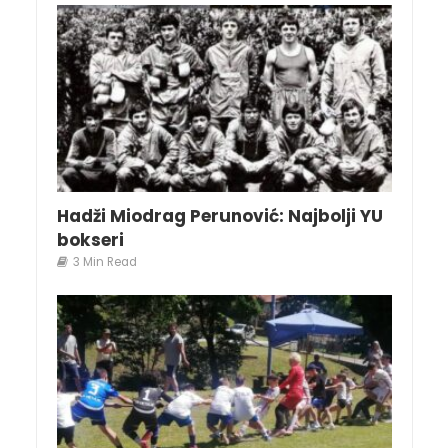
Hadži Miodrag Perunović: Najbolji YU
bokseri
3 Min Read