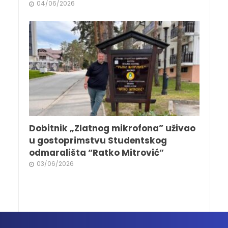
04/06/2026
Dobitnik „Zlatnog mikrofona” uživao
u gostoprimstvu Studentskog
odmarališta “Ratko Mitrović”
03/06/2026