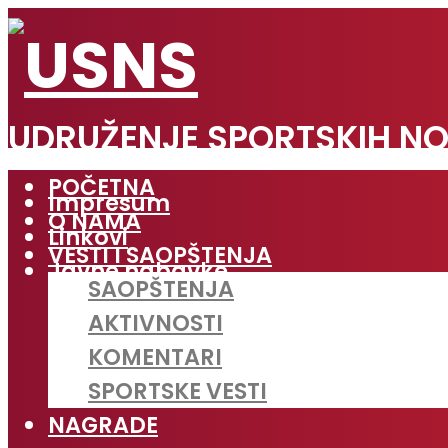
UDRUŽENJE SPORTSKIH NO
POČETNA
Impresum
O NAMA
Linkovi
VESTI I SAOPŠTENJA
Javne nabavke
SAOPŠTENJA
AKTIVNOSTI
KOMENTARI
SPORTSKE VESTI
NAGRADE