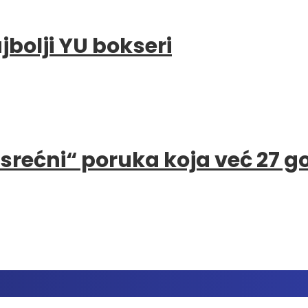
bolji YU bokseri
e srećni“ poruka koja već 27 