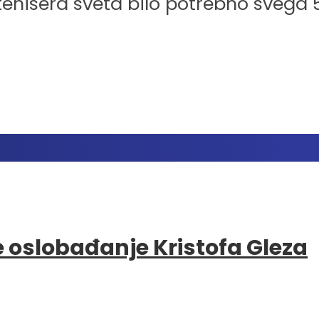
tenisera sveta bilo potrebno svega 
e oslobađanje Kristofa Gleza