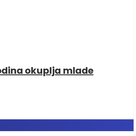
godina okuplja mlade