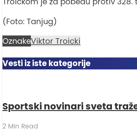
Troickom je za pobedu protiv 328. 
(Foto: Tanjug)
Oznake
Viktor Troicki
Vesti iz iste kategorije
Sportski novinari sveta traž
2 Min Read