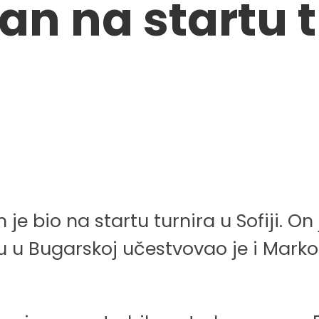
an na startu tu
an je bio na startu turnira u Sofiji.
rniru u Bugarskoj učestvovao je i Mark