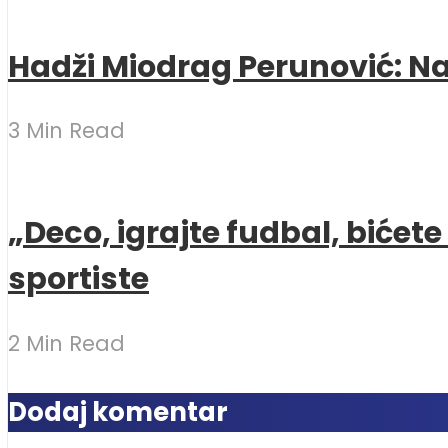
Hadži Miodrag Perunović: Naj
3 Min Read
„Deco, igrajte fudbal, bićet
sportiste
2 Min Read
Dodaj komentar