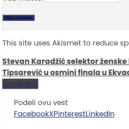
This site uses Akismet to reduce 
Stevan Karadžić selektor ženske
Tipsarević u osmini finala u Ekva
Komentar
Podeli ovu vest
Facebook
X
Pinterest
LinkedIn