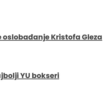
e oslobađanje Kristofa Gleza
bolji YU bokseri