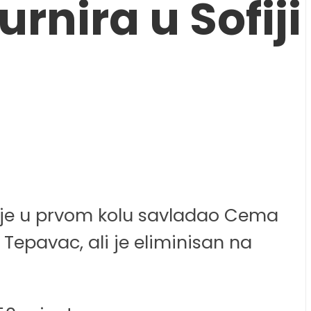
rnira u Sofiji
 On je u prvom kolu savladao Cema
o Tepavac, ali je eliminisan na