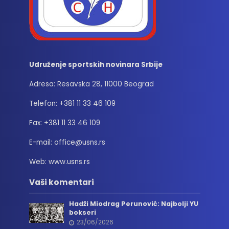
Udruženje sportskih novinara Srbije
Adresa: Resavska 28, 11000 Beograd
Telefon: +381 11 33 46 109
Fax: +381 11 33 46 109
E-mail: office@usns.rs
Web: www.usns.rs
Vaši komentari
Hadži Miodrag Perunović: Najbolji YU
bokseri
23/06/2026