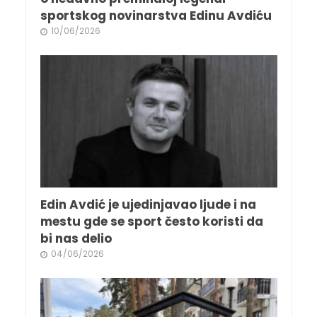
sportskog novinarstva Edinu Avdiću
10/06/2026
Edin Avdić je ujedinjavao ljude i na
mestu gde se sport često koristi da
bi nas delio
04/06/2026