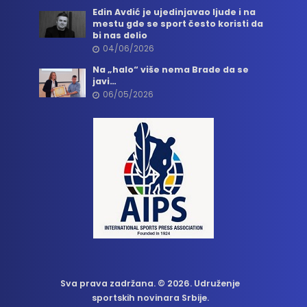
Edin Avdić je ujedinjavao ljude i na
mestu gde se sport često koristi da
bi nas delio
04/06/2026
Na „halo“ više nema Brade da se
javi…
06/05/2026
Sva prava zadržana. © 2026. Udruženje
sportskih novinara Srbije.