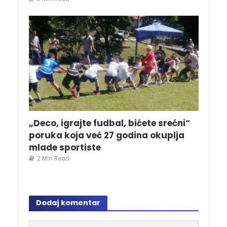
„Deco, igrajte fudbal, bićete srećni“
poruka koja već 27 godina okuplja
mlade sportiste
2 Min Read
Dodaj komentar