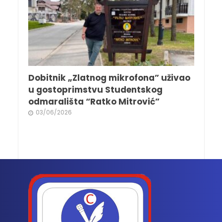
Dobitnik „Zlatnog mikrofona” uživao
u gostoprimstvu Studentskog
odmarališta “Ratko Mitrović”
03/06/2026