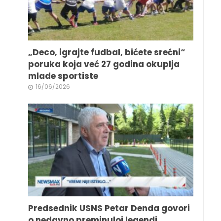
„Deco, igrajte fudbal, bićete srećni“
poruka koja već 27 godina okuplja
mlade sportiste
16/06/2026
Predsednik USNS Petar Denda govori
o nedavno preminuloj legendi