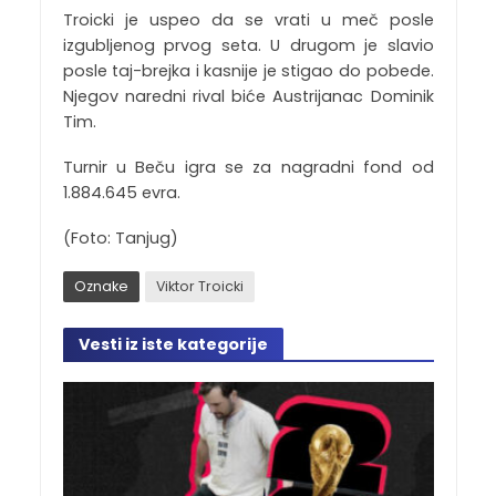
Troicki je uspeo da se vrati u meč posle
izgubljenog prvog seta. U drugom je slavio
posle taj-brejka i kasnije je stigao do pobede.
Njegov naredni rival biće Austrijanac Dominik
Tim.
Turnir u Beču igra se za nagradni fond od
1.884.645 evra.
(Foto: Tanjug)
Oznake
Viktor Troicki
Vesti iz iste kategorije