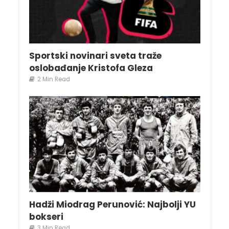
Sportski novinari sveta traže
oslobađanje Kristofa Gleza
2 Min Read
Hadži Miodrag Perunović: Najbolji YU
bokseri
3 Min Read