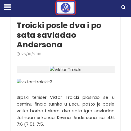
Troicki posle dva i po
sata savladao
Andersona
25/10/2016
Srpski teniser Viktor Troicki plasirao se u
osminu finala turnira u Beču, pošto je posle
velike borbe i skoro dva sata igre savladao
Južnoamerikanca Kevina Andersona sa 4:6,
7:6 (7:5), 7:5.