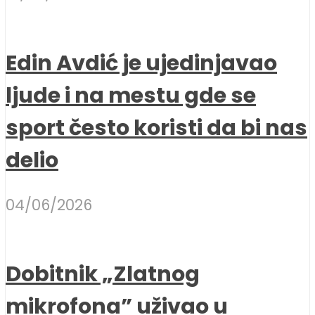
Edin Avdić je ujedinjavao
ljude i na mestu gde se
sport često koristi da bi nas
delio
04/06/2026
Dobitnik „Zlatnog
mikrofona” uživao u