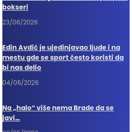
bokseri
23/06/2026
Edin Avdić je ujedinjavao ljude i na
mestu gde se sport često koristi da
bi nas delio
04/06/2026
Na „halo“ više nema Brade da se
javi…