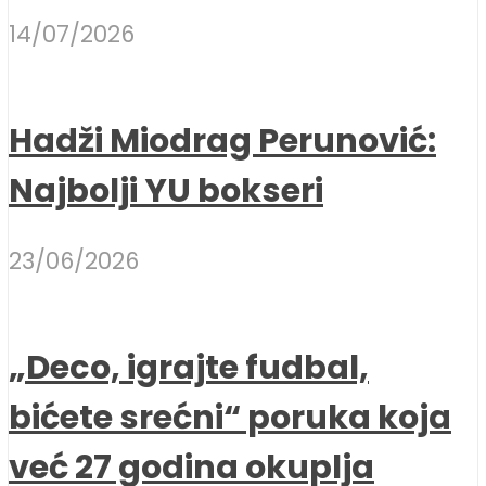
14/07/2026
Hadži Miodrag Perunović:
Najbolji YU bokseri
23/06/2026
„Deco, igrajte fudbal,
bićete srećni“ poruka koja
već 27 godina okuplja