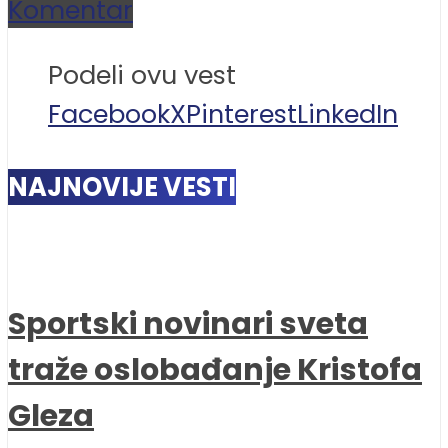
Komentar
Podeli ovu vest
Facebook
X
Pinterest
LinkedIn
NAJNOVIJE VESTI
Sportski novinari sveta
traže oslobađanje Kristofa
Gleza