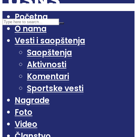
Početna
O nama
Vesti i saopštenja
Saopštenja
Aktivnosti
Komentari
Sportske vesti
Nagrade
Foto
Video
Članstvo