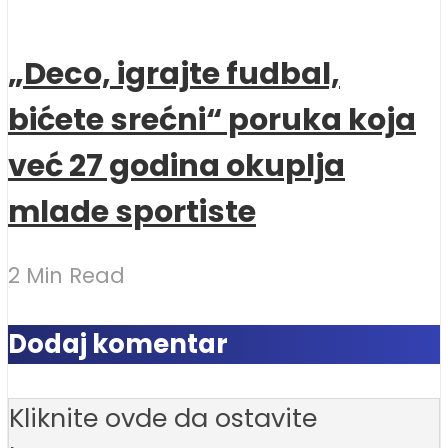
„Deco, igrajte fudbal,
bićete srećni“ poruka koja
već 27 godina okuplja
mlade sportiste
2 Min Read
Dodaj komentar
Kliknite ovde da ostavite