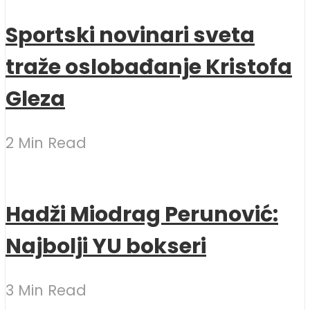
Sportski novinari sveta
traže oslobađanje Kristofa
Gleza
2 Min Read
Hadži Miodrag Perunović:
Najbolji YU bokseri
3 Min Read