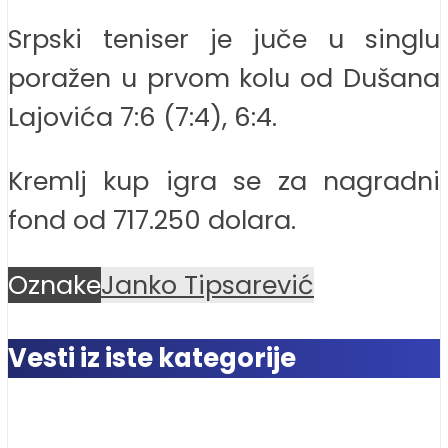
Srpski teniser je juče u singlu
poražen u prvom kolu od Dušana
Lajovića 7:6 (7:4), 6:4.
Kremlj kup igra se za nagradni
fond od 717.250 dolara.
Oznake
Janko Tipsarević
Vesti iz iste kategorije