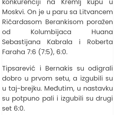
konkurenciji na Kremlj kupu u
Moskvi. On je u paru sa Litvancem
Ričardasom Berankisom poražen
od Kolumbijaca Huana
Sebastijana Kabrala i Roberta
Faraha 7:6 (7:5), 6:0.
Tipsarević i Bernakis su odigrali
dobro u prvom setu, a izgubili su
u taj-brejku. Međutim, u nastavku
su potpuno pali i izgubili su drugi
set 6:0.