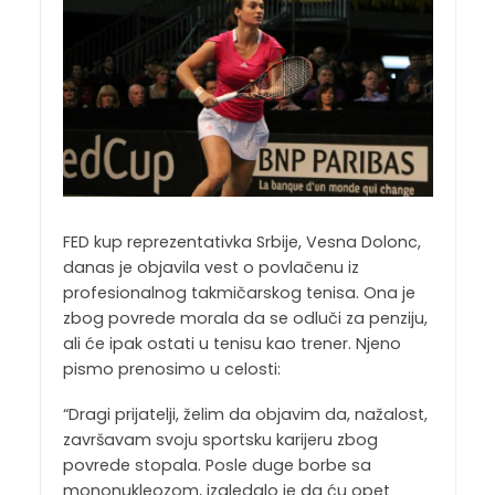
FED kup reprezentativka Srbije, Vesna Dolonc,
danas je objavila vest o povlačenu iz
profesionalnog takmičarskog tenisa. Ona je
zbog povrede morala da se odluči za penziju,
ali će ipak ostati u tenisu kao trener. Njeno
pismo prenosimo u celosti:
“Dragi prijatelji, želim da objavim da, nažalost,
završavam svoju sportsku karijeru zbog
povrede stopala. Posle duge borbe sa
mononukleozom, izgledalo je da ću opet