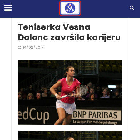
Teniserka Vesna
Dolonc završila karijeru
14/02/2017