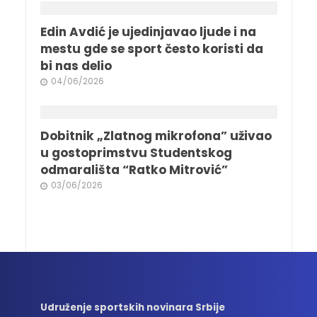
Edin Avdić je ujedinjavao ljude i na
mestu gde se sport često koristi da
bi nas delio
04/06/2026
Dobitnik „Zlatnog mikrofona” uživao
u gostoprimstvu Studentskog
odmarališta “Ratko Mitrović”
03/06/2026
Udruženje sportskih novinara Srbije