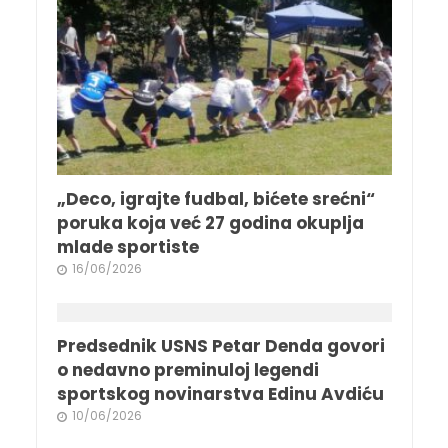
„Deco, igrajte fudbal, bićete srećni“
poruka koja već 27 godina okuplja
mlade sportiste
16/06/2026
Predsednik USNS Petar Denda govori
o nedavno preminuloj legendi
sportskog novinarstva Edinu Avdiću
10/06/2026