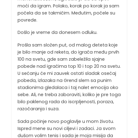
moći da igram. Polako, korak po korak ja sam
počela da se takmičim. Međutim, počele su
povrede.
Došlo je vreme da donesem odluku.
Prošla sam složen put, od malog deteta koje
je bilo manje od reketa, do igrača među prvih
100 na svetu, gde sam zabeležila sjajne
pobede nad igračima top 10 i top 20 na svetu.
U sećanju će mi zauvek ostati sladak osećaj
pobeda, izlazaka na Grend slem sa punim
stadionima gledalaca i taj nalet emocija oko
sebe. Ali, ne treba zaboraviti, koliko je pre toga
bilo paklenog rada do iscrpljenosti, poraza,
razočaranja i suza.
Sada počinje novo poglavlje u mom životu.
Ispred mene su novi ciljevi i zadaci. Ja svom
dušom volim tenis i sada je moja misija da