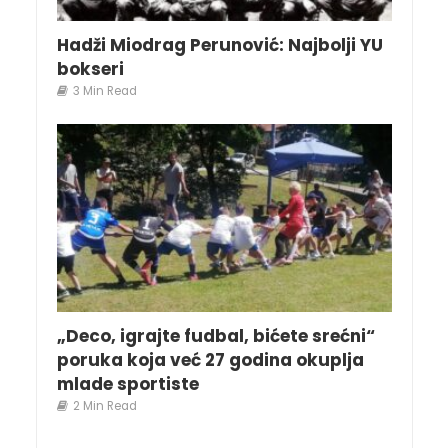
Hadži Miodrag Perunović: Najbolji YU
bokseri
3 Min Read
„Deco, igrajte fudbal, bićete srećni“
poruka koja već 27 godina okuplja
mlade sportiste
2 Min Read