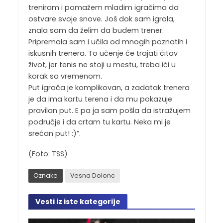
treniram i pomažem mladim igračima da
ostvare svoje snove. Još dok sam igrala,
znala sam da želim da budem trener.
Pripremala sam i učila od mnogih poznatih i
iskusnih trenera. To učenje će trajati čitav
život, jer tenis ne stoji u mestu, treba ići u
korak sa vremenom.
Put igrača je komplikovan, a zadatak trenera
je da ima kartu terena i da mu pokazuje
pravilan put. E pa ja sam pošla da istražujem
područje i da crtam tu kartu. Neka mi je
srećan put! :)”.
(Foto: TSS)
Oznake
Vesna Dolonc
Vesti iz iste kategorije