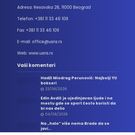
Adresa: Resavska 28, 11000 Beograd
Telefon: +381 11 33 46 109
Fax: +381 11 33 46 109
E-mail: office@usns.rs
Web: www.usns.rs
Vaši komentari
Hadži Miodrag Perunović: Najbolji YU
bokseri
23/06/2026
Edin Avdić je ujedinjavao ljude i na
mestu gde se sport često koristi da
bi nas delio
04/06/2026
Na „halo“ više nema Brade da se
javi…
06/05/2026