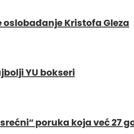
e oslobađanje Kristofa Gleza
bolji YU bokseri
e srećni“ poruka koja već 27 