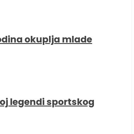
godina okuplja mlade
oj legendi sportskog