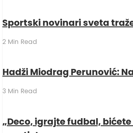
Sportski novinari sveta traž
2 Min Read
Hadži Miodrag Perunović: Naj
3 Min Read
„Deco, igrajte fudbal, bićet