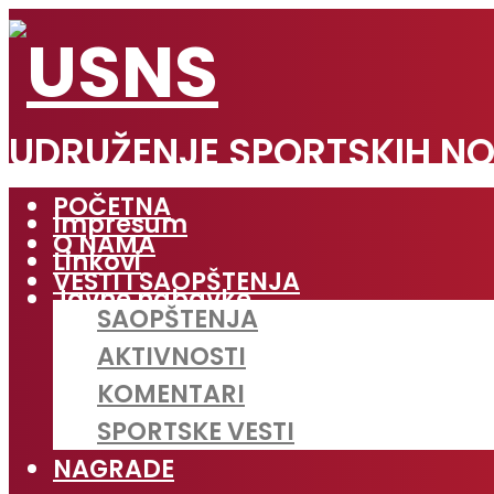
UDRUŽENJE SPORTSKIH NO
POČETNA
Impresum
O NAMA
Linkovi
VESTI I SAOPŠTENJA
Javne nabavke
SAOPŠTENJA
AKTIVNOSTI
KOMENTARI
SPORTSKE VESTI
NAGRADE