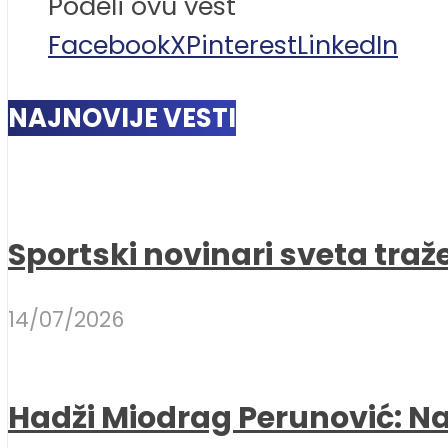
Podeli ovu vest
Facebook
X
Pinterest
LinkedIn
NAJNOVIJE VESTI
Sportski novinari sveta traž
14/07/2026
Hadži Miodrag Perunović: Naj