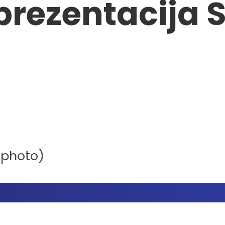
prezentacija S
tphoto)