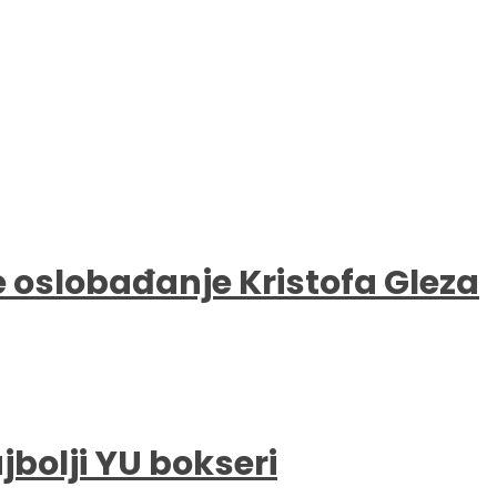
e oslobađanje Kristofa Gleza
bolji YU bokseri