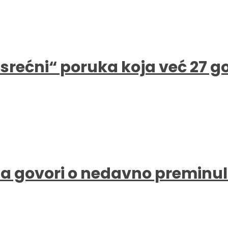
e srećni“ poruka koja već 27 
a govori o nedavno preminul