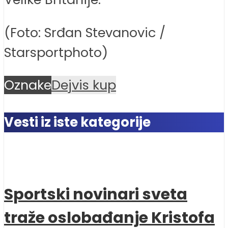
(Foto: Srđan Stevanovic /
Starsportphoto)
Oznake
Dejvis kup
Vesti iz iste kategorije
Sportski novinari sveta
traže oslobađanje Kristofa