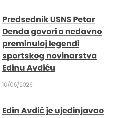
Predsednik USNS Petar
Denda govori o nedavno
preminuloj legendi
sportskog novinarstva
Edinu Avdiću
10/06/2026
Edin Avdić je ujedinjavao