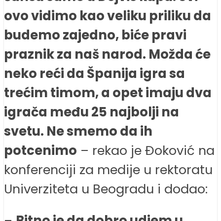
ovo vidimo kao veliku priliku da
budemo zajedno, biće pravi
praznik za naš narod. Možda će
neko reći da Španija igra sa
trećim timom, a opet imaju dva
igrača među 25 najbolji na
svetu. Ne smemo da ih
potcenimo
– rekao je Đoković na
konferenciji za medije u rektoratu
Univerziteta u Beogradu i dodao:
–
Bitno je da dobro udjem u