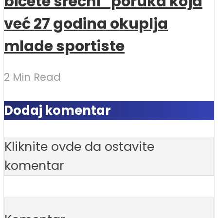
bićete srećni“ poruka koja
već 27 godina okuplja
mlade sportiste
2 Min Read
Dodaj komentar
Kliknite ovde da ostavite
komentar