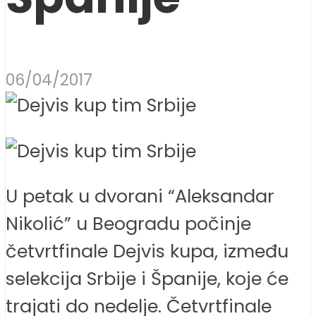
06/04/2017
U petak u dvorani “Aleksandar
Nikolić” u Beogradu počinje
četvrtfinale Dejvis kupa, između
selekcija Srbije i Španije, koje će
trajati do nedelje. Četvrtfinale