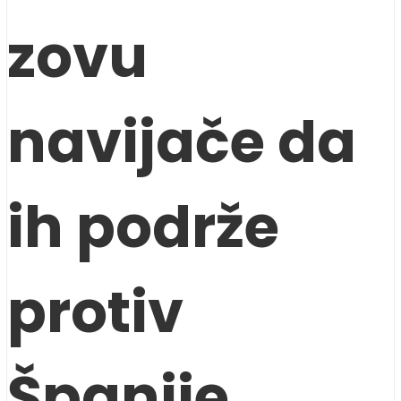
zovu
navijače da
ih podrže
protiv
Španije