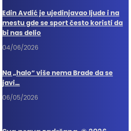
Edin Avdić je ujedinjavao ljude i na
mestu gde se sport često koristi da
bi nas delio
04/06/2026
Na „halo“ više nema Brade da se
javi…
06/05/2026