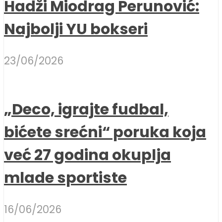
Hadži Miodrag Perunović:
Najbolji YU bokseri
23/06/2026
„Deco, igrajte fudbal,
bićete srećni“ poruka koja
već 27 godina okuplja
mlade sportiste
16/06/2026