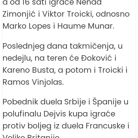
a od 16 sati igraće Nenad
Zimonjić i Viktor Troicki, odnosno
Marko Lopes i Haume Munar.
Poslednjeg dana takmičenja, u
nedejlu, na teren će Đoković i
Kareno Busta, a potom i Troicki i
Ramos Vinjolas.
Pobednik duela Srbije i Španije u
polufinalu Dejvis kupa igraće
protiv boljeg iz duela Francuske i
Velike Britanije.