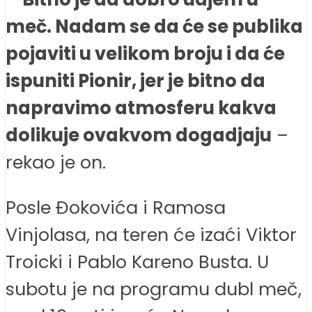
meč. Nadam se da će se publika
pojaviti u velikom broju i da će
ispuniti Pionir, jer je bitno da
napravimo atmosferu kakva
dolikuje ovakvom dogadjaju
–
rekao je on.
Posle Đokovića i Ramosa
Vinjolasa, na teren će izaći Viktor
Troicki i Pablo Kareno Busta. U
subotu je na programu dubl meč,