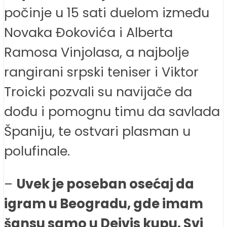
počinje u 15 sati duelom između
Novaka Đokovića i Alberta
Ramosa Vinjolasa, a najbolje
rangirani srpski teniser i Viktor
Troicki pozvali su navijače da
dođu i pomognu timu da savlada
Španiju, te ostvari plasman u
polufinale.
–
Uvek je poseban osećaj da
igram u Beogradu, gde imam
šansu samo u Dejvis kupu. Svi