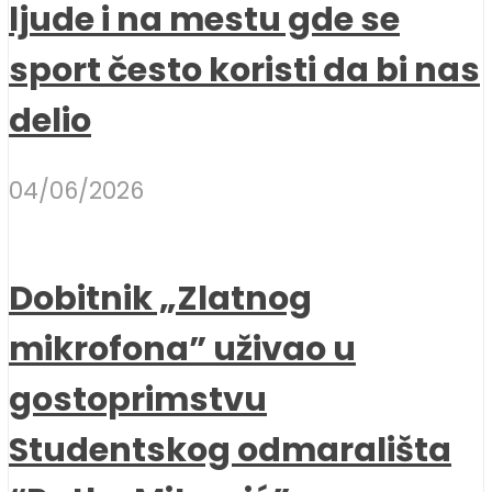
ljude i na mestu gde se
sport često koristi da bi nas
delio
04/06/2026
Dobitnik „Zlatnog
mikrofona” uživao u
gostoprimstvu
Studentskog odmarališta