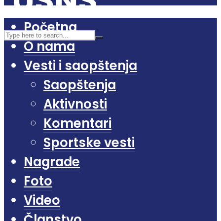
Početna
O nama
Vesti i saopštenja
Saopštenja
Aktivnosti
Komentari
Sportske vesti
Nagrade
Foto
Video
Članstvo