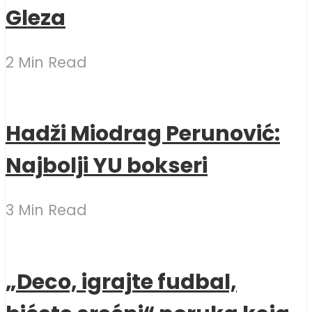
Gleza
2 Min Read
Hadži Miodrag Perunović:
Najbolji YU bokseri
3 Min Read
„Deco, igrajte fudbal,