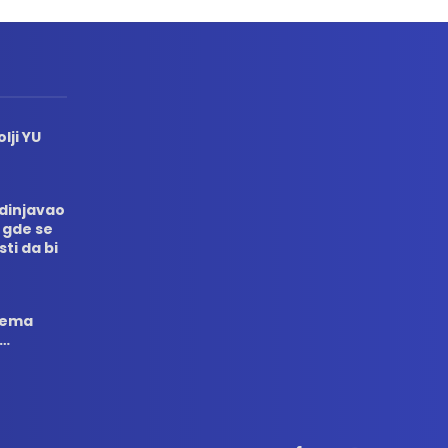
lji YU
edinjavao
 gde se
sti da bi
 nema
i…