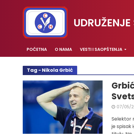
UDRUŽENJE 
POČETNA
O NAMA
VESTI I SAOPŠTENJA
Tag - Nikola Grbić
Grbić
Svet
07/05/2
Selektor 
je spisak
titulu. Na..