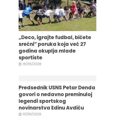
„Deco, igrajte fudbal, bićete
srećni“ poruka koja već 27
godina okuplja mlade
sportiste
16/06/2026
Predsednik USNS Petar Denda
govori o nedavno preminuloj
legendi sportskog
novinarstva Edinu Avdiću
10/06/2026