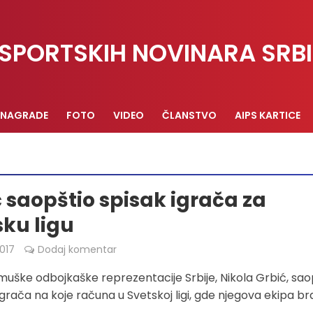
SPORTSKIH NOVINARA SRBI
NAGRADE
FOTO
VIDEO
ČLANSTVO
AIPS KARTICE
 saopštio spisak igrača za
sku ligu
017
Dodaj komentar
muške odbojkaške reprezentacije Srbije, Nikola Grbić, sao
 igrača na koje računa u Svetskoj ligi, gde njegova ekipa br
.