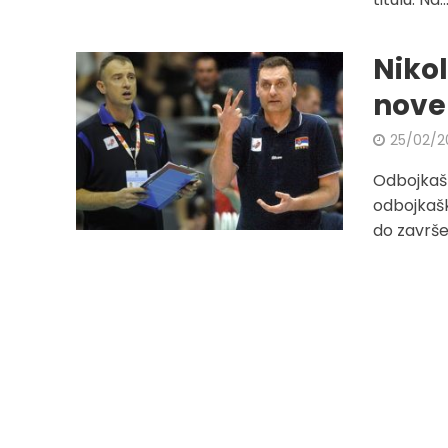
Nikol
nove
25/02/2
Odbojkašk
odbojkašk
do završet