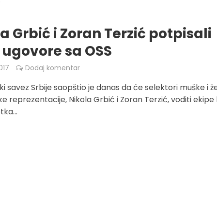
a Grbić i Zoran Terzić potpisali
 ugovore sa OSS
017
Dodaj komentar
i savez Srbije saopštio je danas da će selektori muške i 
e reprezentacije, Nikola Grbić i Zoran Terzić, voditi ekipe
ka...