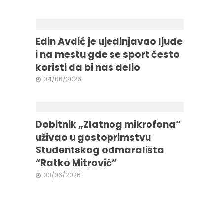
Edin Avdić je ujedinjavao ljude
i na mestu gde se sport često
koristi da bi nas delio
04/06/2026
Dobitnik „Zlatnog mikrofona”
uživao u gostoprimstvu
Studentskog odmarališta
“Ratko Mitrović”
03/06/2026