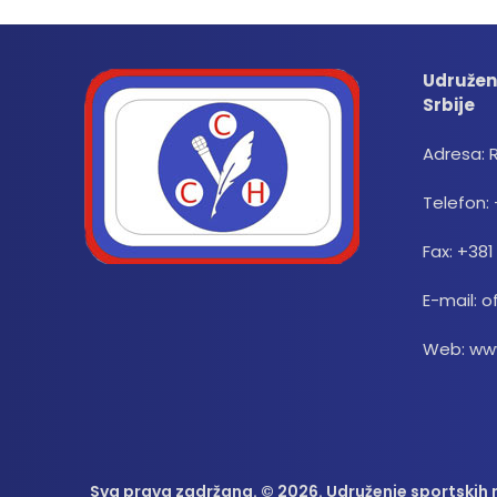
Udružen
Srbije
Adresa: 
Telefon: 
Fax: +381
E-mail: o
Web: www
Sva prava zadržana. © 2026. Udruženje sportskih n