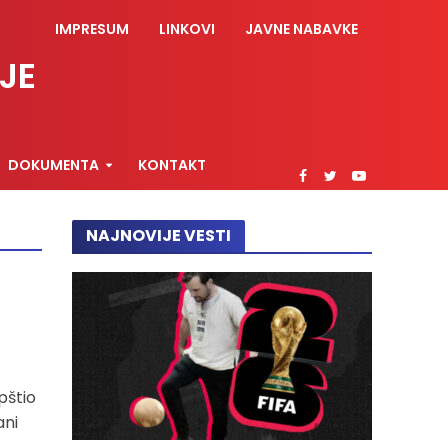
IMPRESUM
LINKOVI
JAVNE NABAVKE
JE
DOKUMENTA
KONTAKT
NAJNOVIJE VESTI
pštio
ani