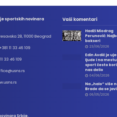
je sportskih novinara
Vaši komentari
Hadži Miodrag
Perunović: Najbo
Resavska 28, 11000 Beograd
bokseri
23/06/2026
+381 11 33 46 109
Edin Avdić je uj
 11 33 46 109
ljude i na mestu
sport često kori
nas delio
ffice@usns.rs
04/06/2026
.usns.rs
Na „halo“ više
Brade da se jav
06/05/2026
ovinara Srbije.