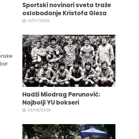
Sportski novinari sveta traže
oslobađanje Kristofa Gleza
14/07/2026
ženske
 bar
Hadži Miodrag Perunović:
Najbolji YU bokseri
23/06/2026