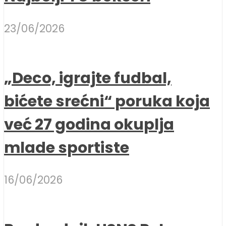
23/06/2026
„Deco, igrajte fudbal,
bićete srećni“ poruka koja
već 27 godina okuplja
mlade sportiste
16/06/2026