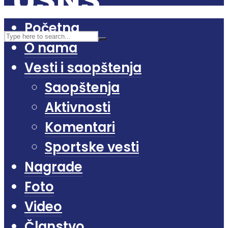
Početna
O nama
Vesti i saopštenja
Saopštenja
Aktivnosti
Komentari
Sportske vesti
Nagrade
Foto
Video
Članstvo