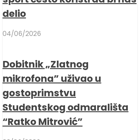
delio
04/06/2026
Dobitnik „Zlatnog
mikrofona” uživao u
gostoprimstvu
Studentskog odmarališta
“Ratko Mitrović”