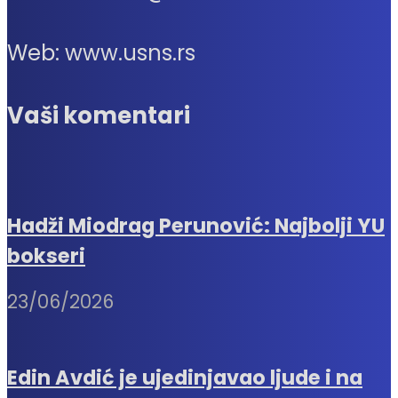
Web: www.usns.rs
Vaši komentari
Hadži Miodrag Perunović: Najbolji YU
bokseri
23/06/2026
Edin Avdić je ujedinjavao ljude i na