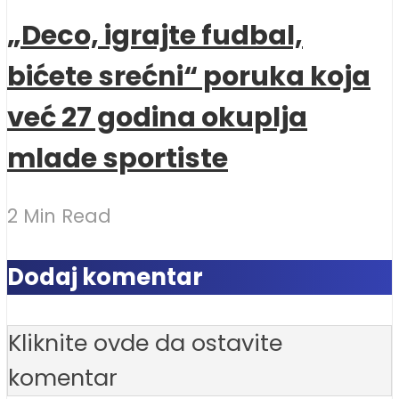
„Deco, igrajte fudbal,
bićete srećni“ poruka koja
već 27 godina okuplja
mlade sportiste
2 Min Read
Dodaj komentar
Kliknite ovde da ostavite
komentar