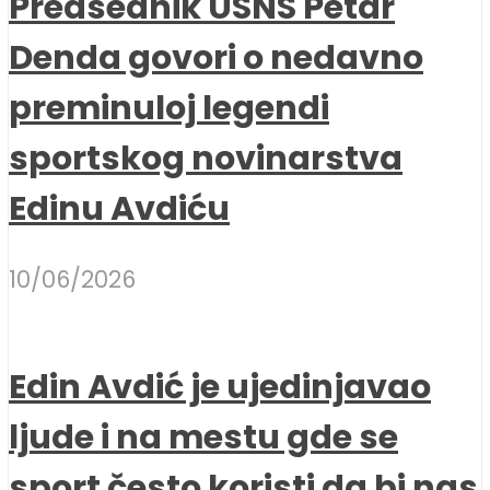
Predsednik USNS Petar
Denda govori o nedavno
preminuloj legendi
sportskog novinarstva
Edinu Avdiću
10/06/2026
Edin Avdić je ujedinjavao
ljude i na mestu gde se
sport često koristi da bi nas