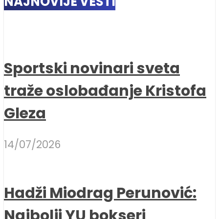
NAJNOVIJE VESTI
Sportski novinari sveta
traže oslobađanje Kristofa
Gleza
14/07/2026
Hadži Miodrag Perunović:
Najbolji YU bokseri