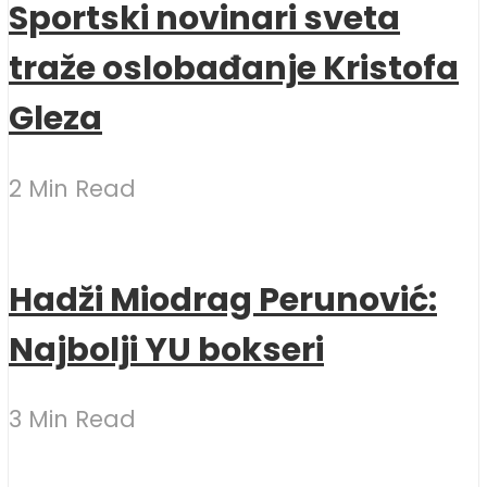
Sportski novinari sveta
traže oslobađanje Kristofa
Gleza
2 Min Read
Hadži Miodrag Perunović:
Najbolji YU bokseri
3 Min Read