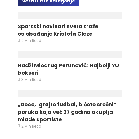
Vesti iz iste kategorije
Sportski novinari sveta traže
oslobađanje Kristofa Gleza
2 Min Read
Hadži Miodrag Perunović: Najbolji YU
bokseri
3 Min Read
„Deco, igrajte fudbal, bićete srećni“
poruka koja već 27 godina okuplja
mlade sportiste
2 Min Read