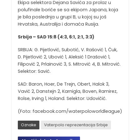
Ekipa selektora Dejana Savića za prolaz u
polufinale boriće se sa ekipom Japana, koja
je bila poslednja u grupi B, u kojoj su još
Hrvatska, Australija i domaća Rusija.
Srbija – SAD 15:8 (4:3, 6:1, 2:1, 3:3)
SRBIJA: G. Pijetlović, Subotić, V. Rašović 1, Ćuk,
D. Pijetlović 2, Ubović 1, Aleksić 1 Drašović 1,
Filipović 2, Prlainović 3, S. MItrović 4, B. Mitrović.
Selektor: Savić.
SAD: Baron, Hoer, De Trejn, Obert, Halok 3,
Vavić 2, Danstejn 2, Karnigla, Boven, Ramirez,
Rolse, Irving 1, Holand. Selektor: Udovičić.
(Foto: facebook.com/waterpoloworldleague)
Oznake
Vaterpolo reprezentacija Srbije