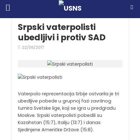
Srpski vaterpolisti
ubedljivi i protiv SAD
22/06/2017
Vaterpolo reprezentacija Srbije ostvarila je tri
ubedljive pobede u grupnoj fazi završnog
turnira Svetske lige, koji se igra u predgrađu
Moskve. Srpski vaterpolisti pobedili su
Kazahstan (15:7), Italiju (13:7) i danas
Sjedinjene Američke Države (15:8).