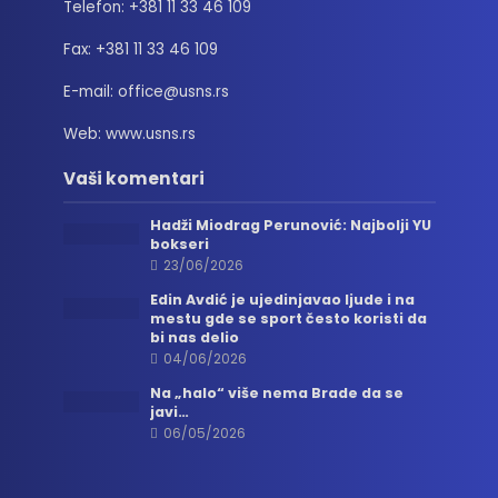
Telefon: +381 11 33 46 109
Fax: +381 11 33 46 109
E-mail: office@usns.rs
Web: www.usns.rs
Vaši komentari
Hadži Miodrag Perunović: Najbolji YU
bokseri
23/06/2026
Edin Avdić je ujedinjavao ljude i na
mestu gde se sport često koristi da
bi nas delio
04/06/2026
Na „halo“ više nema Brade da se
javi…
06/05/2026