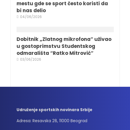
mestu gde se sport često koristi da
bi nas delio
04/06/2026
Dobitnik „Zlatnog mikrofona” uživao
u gostoprimstvu Studentskog
odmarališta “Ratko Mitrović”
03/06/2026
Udruženje sportskih novinara Srbije
Adresa: Resavska 28, 11000 Beograd