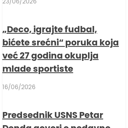
23/06/2026
„Deco, igrajte fudbal,
bićete srećni“ poruka koja
već 27 godina okuplja
mlade sportiste
16/06/2026
Predsednik USNS Petar