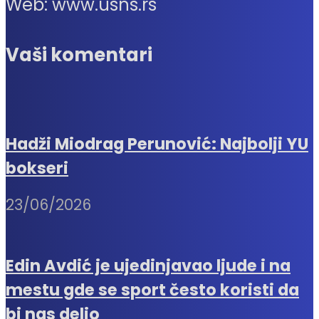
Web: www.usns.rs
Vaši komentari
Hadži Miodrag Perunović: Najbolji YU
bokseri
23/06/2026
Edin Avdić je ujedinjavao ljude i na
mestu gde se sport često koristi da
bi nas delio