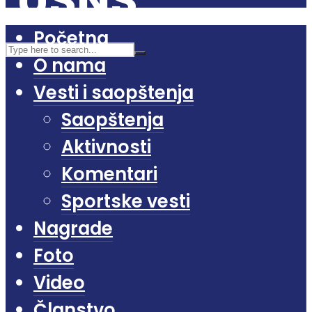
Početna
O nama
Vesti i saopštenja
Saopštenja
Aktivnosti
Komentari
Sportske vesti
Nagrade
Foto
Video
Članstvo