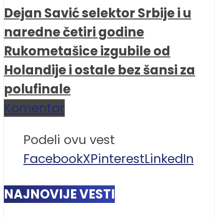
Dejan Savić selektor Srbije i u
naredne četiri godine
Rukometašice izgubile od
Holandije i ostale bez šansi za
polufinale
Komentar
Podeli ovu vest
Facebook
X
Pinterest
LinkedIn
NAJNOVIJE VESTI