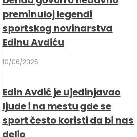
Denda govori o nedavno
preminuloj legendi
sportskog novinarstva
Edinu Avdiću
10/06/2026
Edin Avdić je ujedinjavao
ljude i na mestu gde se
sport često koristi da bi nas
delio