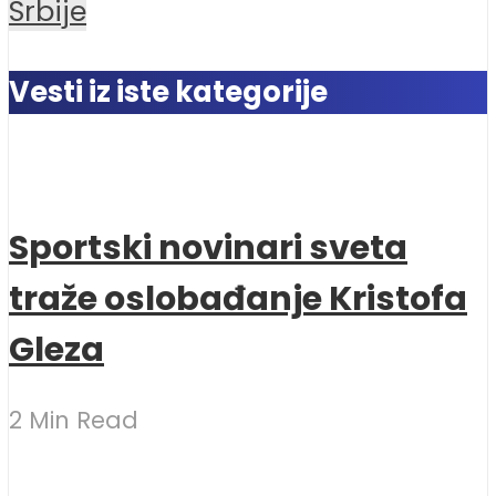
Srbije
Vesti iz iste kategorije
Sportski novinari sveta
traže oslobađanje Kristofa
Gleza
2 Min Read