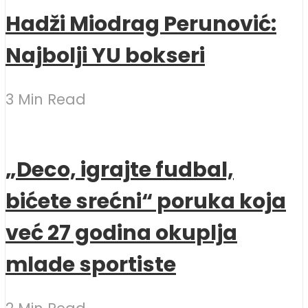
Hadži Miodrag Perunović:
Najbolji YU bokseri
3 Min Read
„Deco, igrajte fudbal,
bićete srećni“ poruka koja
već 27 godina okuplja
mlade sportiste