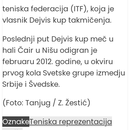
teniska federacija (ITF), koja je
vlasnik Dejvis kup takmičenja.
Poslednji put Dejvis kup meč u
hali Čair u Nišu odigran je
februaru 2012. godine, u okviru
prvog kola Svetske grupe izmedju
Srbije i Švedske.
(Foto: Tanjug / Z. Žestić)
Oznake
Teniska reprezentacija