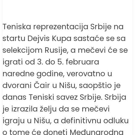
Teniska reprezentacija Srbije na
startu Dejvis Kupa sastaće se sa
selekcijom Rusije, a mečevi će se
igrati od 3. do 5. februara
naredne godine, verovatno u
dvorani Čair u Nišu, saopštio je
danas Teniski savez Srbije. Srbija
je izrazila želju da se mečevi
igraju u Nišu, a definitivnu odluku
o tome će doneti Međunarodna