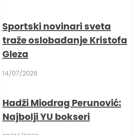
Sportski novinari sveta
traže oslobađanje Kristofa
Gleza
14/07/2026
Hadži Miodrag Perunović:
Najbolji YU bokseri