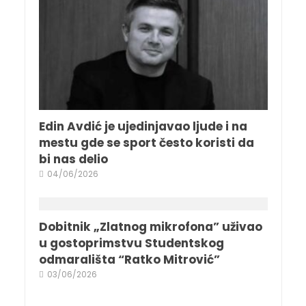
Edin Avdić je ujedinjavao ljude i na
mestu gde se sport često koristi da
bi nas delio
04/06/2026
Dobitnik „Zlatnog mikrofona” uživao
u gostoprimstvu Studentskog
odmarališta “Ratko Mitrović”
03/06/2026