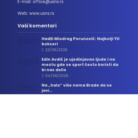
E-mail: office@usns.rs
Web: www.usns.rs
Vaši komentari
Hadži Miodrag Perunović: Najbolji YU
bokseri
23/06/2026
Edin Avdić je ujedinjavao ljude i na
mestu gde se sport često koristi da
bi nas delio
04/06/2026
Na „halo“ više nema Brade da se
javi…
06/05/2026
Sva prava zadržana. © 2026. Udruženje
sportskih novinara Srbije.