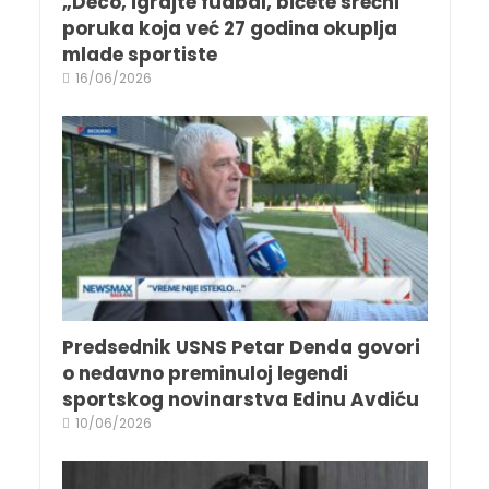
„Deco, igrajte fudbal, bićete srećni“
poruka koja već 27 godina okuplja
mlade sportiste
16/06/2026
Predsednik USNS Petar Denda govori
o nedavno preminuloj legendi
sportskog novinarstva Edinu Avdiću
10/06/2026