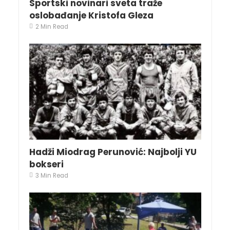
Sportski novinari sveta traže
oslobađanje Kristofa Gleza
2 Min Read
Hadži Miodrag Perunović: Najbolji YU
bokseri
3 Min Read