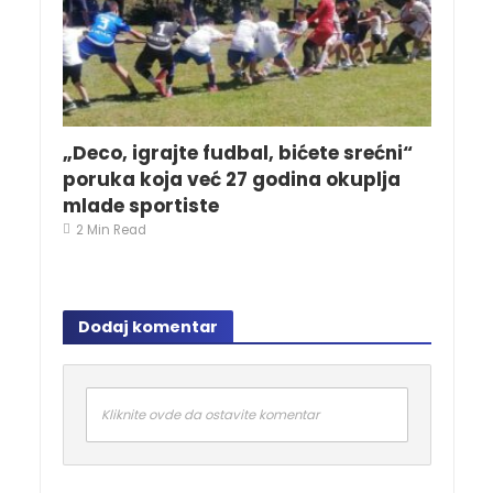
„Deco, igrajte fudbal, bićete srećni“
poruka koja već 27 godina okuplja
mlade sportiste
2 Min Read
Dodaj komentar
Kliknite ovde da ostavite komentar