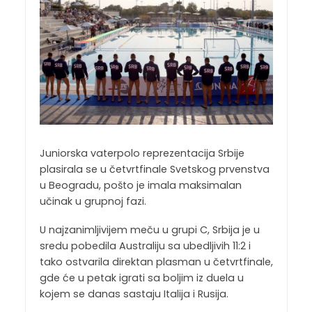
Juniorska vaterpolo reprezentacija Srbije
plasirala se u četvrtfinale Svetskog prvenstva
u Beogradu, pošto je imala maksimalan
učinak u grupnoj fazi.
U najzanimljivijem meču u grupi C, Srbija je u
sredu pobedila Australiju sa ubedljivih 11:2 i
tako ostvarila direktan plasman u četvrtfinale,
gde će u petak igrati sa boljim iz duela u
kojem se danas sastaju Italija i Rusija.