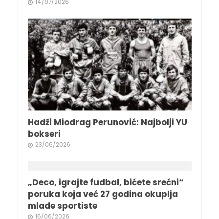
14/07/2026
Hadži Miodrag Perunović: Najbolji YU
bokseri
23/06/2026
„Deco, igrajte fudbal, bićete srećni“
poruka koja već 27 godina okuplja
mlade sportiste
16/06/2026