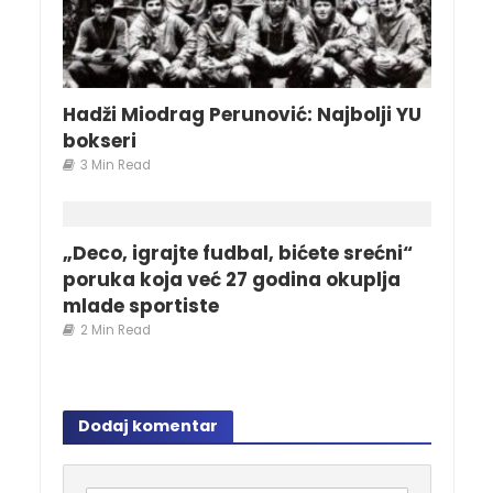
Hadži Miodrag Perunović: Najbolji YU
bokseri
3 Min Read
„Deco, igrajte fudbal, bićete srećni“
poruka koja već 27 godina okuplja
mlade sportiste
2 Min Read
Dodaj komentar