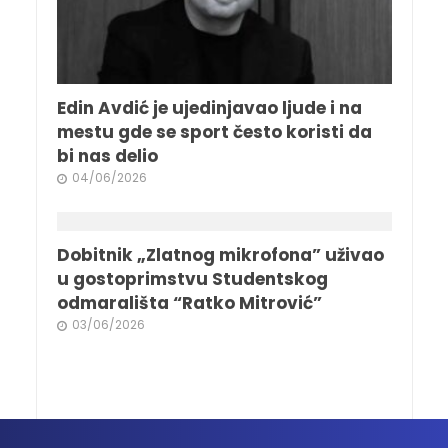
Edin Avdić je ujedinjavao ljude i na
mestu gde se sport često koristi da
bi nas delio
04/06/2026
Dobitnik „Zlatnog mikrofona” uživao
u gostoprimstvu Studentskog
odmarališta “Ratko Mitrović”
03/06/2026