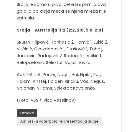
Srbija je samo u prvoj četvrtini primila dva
gola, a do kraja meča se njena mreža nije
zatresla.
Srbija – Australija 11:2 (2:2, 2:0, 5:0, 2:0)
SRBIJA: Filipović, Tankosić 2, Tomić 1, Lukić 2,
Vučinić, Gvozdanović 1, Drašović 1, Toholj,
Janković, Radojević 2, Radonjić 1, Velkić 1,
Belopavlović. Selektor: Vujasinović.
AUSTRALIJA: Porter, Nagl 1, Hal, Elpik 1, Put,
Halam, Anstej, Holden, Kiriaku, Vos, Negus,
Volohan, Viliams. Selektor: Kovalenko.
(Foto: VSS / Ivica Veselinov)
Oznake
Juniorska vaterpolo reprezentacija Srbije