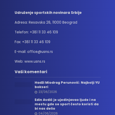
Udruženje sportskih novinara Srbije
Adresa: Resavska 28, 11000 Beograd
Telefon: +381 11 33 46 109
Fax: +381 11 33 46 109
E-mail: office@usns.rs
Web: www.usns.rs
Vaši komentari
Hadži Miodrag Perunović: Najbolji YU
bokseri
23/06/2026
Edin Avdić je ujedinjavao ljude i na
mestu gde se sport često koristi da
bi nas delio
04/06/2026