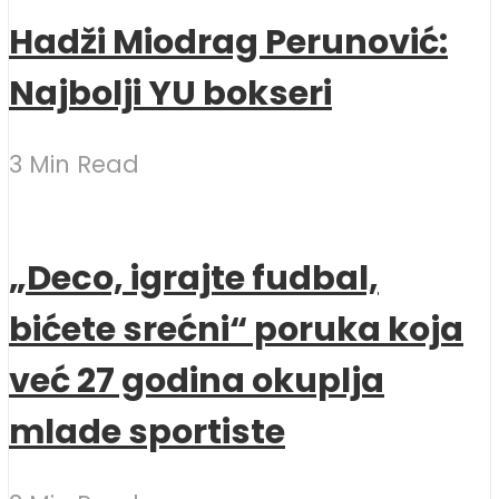
Hadži Miodrag Perunović:
Najbolji YU bokseri
3 Min Read
„Deco, igrajte fudbal,
bićete srećni“ poruka koja
već 27 godina okuplja
mlade sportiste