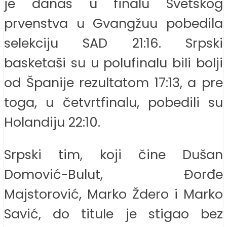
je danas u finalu Svetskog
prvenstva u Gvangžuu pobedila
selekciju SAD 21:16. Srpski
basketaši su u polufinalu bili bolji
od Španije rezultatom 17:13, a pre
toga, u četvrtfinalu, pobedili su
Holandiju 22:10.
Srpski tim, koji čine Dušan
Domović-Bulut, Đorđe
Majstorović, Marko Ždero i Marko
Savić, do titule je stigao bez