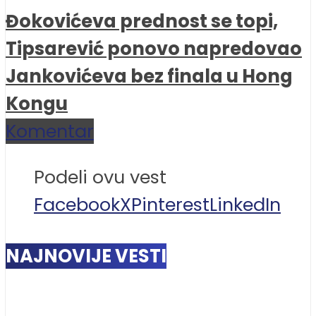
Đokovićeva prednost se topi,
Tipsarević ponovo napredovao
Jankovićeva bez finala u Hong
Kongu
Komentar
Podeli ovu vest
Facebook
X
Pinterest
LinkedIn
NAJNOVIJE VESTI