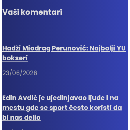
Vaši komentari
Hadži Miodrag Perunović: Najbolji YU
bokseri
23/06/2026
Edin Avdić je ujedinjavao ljude i na
mestu gde se sport često koristi da
bi nas delio