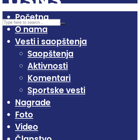
Početna
O nama
Vesti i saopštenja
Saopštenja
Aktivnosti
Komentari
Sportske vesti
Nagrade
Foto
Video
Članstvo