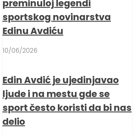
preminuloj legendi
sportskog novinarstva
Edinu Avdiću
10/06/2026
Edin Avdić je ujedinjavao
ljude i na mestu gde se
sport često koristi da bi nas
delio