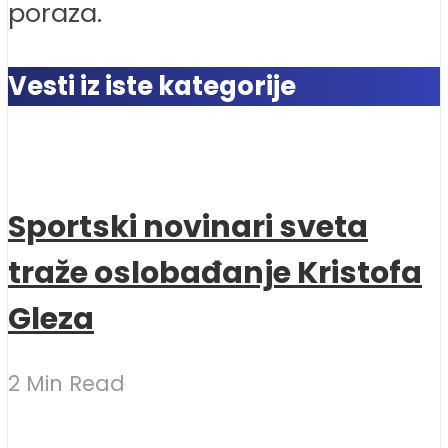
poraza.
Vesti iz iste kategorije
Sportski novinari sveta
traže oslobađanje Kristofa
Gleza
2 Min Read