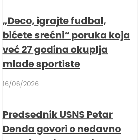
„Deco, igrajte fudbal,
bićete srećni“ poruka koja
već 27 godina okuplja
mlade sportiste
16/06/2026
Predsednik USNS Petar
Denda govori o nedavno