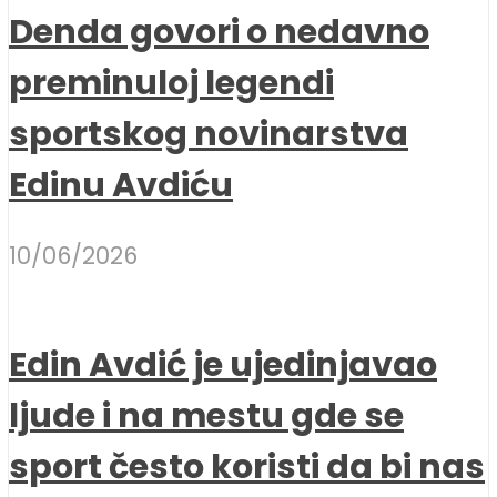
Denda govori o nedavno
preminuloj legendi
sportskog novinarstva
Edinu Avdiću
10/06/2026
Edin Avdić je ujedinjavao
ljude i na mestu gde se
sport često koristi da bi nas