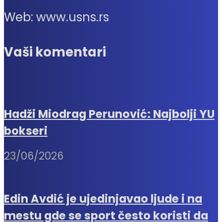
Web: www.usns.rs
Vaši komentari
Hadži Miodrag Perunović: Najbolji YU
bokseri
23/06/2026
Edin Avdić je ujedinjavao ljude i na
mestu gde se sport često koristi da