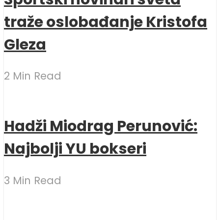
traže oslobađanje Kristofa
Gleza
2 Min Read
Hadži Miodrag Perunović:
Najbolji YU bokseri
3 Min Read