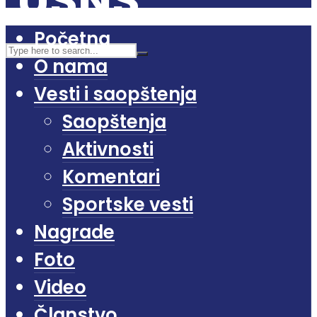
Početna
O nama
Vesti i saopštenja
Saopštenja
Aktivnosti
Komentari
Sportske vesti
Nagrade
Foto
Video
Članstvo