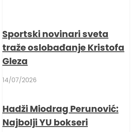
Sportski novinari sveta
traže oslobađanje Kristofa
Gleza
14/07/2026
Hadži Miodrag Perunović:
Najbolji YU bokseri