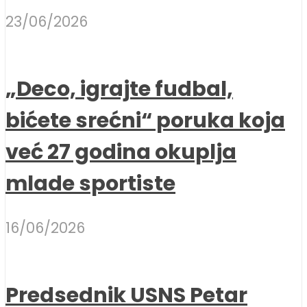
23/06/2026
„Deco, igrajte fudbal,
bićete srećni“ poruka koja
već 27 godina okuplja
mlade sportiste
16/06/2026
Predsednik USNS Petar