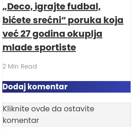
„Deco, igrajte fudbal,
bićete srećni“ poruka koja
već 27 godina okuplja
mlade sportiste
2 Min Read
Dodaj komentar
Kliknite ovde da ostavite
komentar