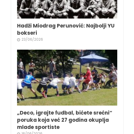
Hadži Miodrag Perunović: Najbolji YU
bokseri
23/06/2026
„Deco, igrajte fudbal, bićete srećni“
poruka koja već 27 godina okuplja
mlade sportiste
16/06/2026