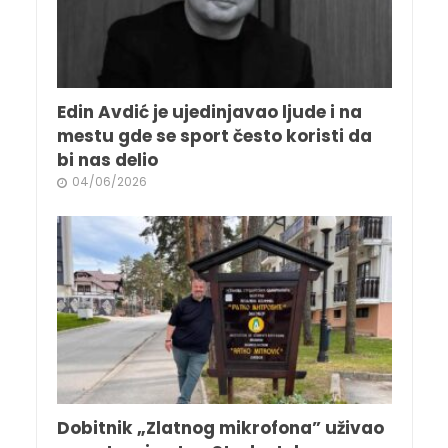
Edin Avdić je ujedinjavao ljude i na
mestu gde se sport često koristi da
bi nas delio
04/06/2026
Dobitnik „Zlatnog mikrofona” uživao