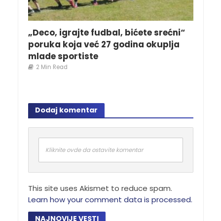
„Deco, igrajte fudbal, bićete srećni“
poruka koja već 27 godina okuplja
mlade sportiste
2 Min Read
Dodaj komentar
Kliknite ovde da ostavite komentar
This site uses Akismet to reduce spam.
Learn how your comment data is processed.
NAJNOVIJE VESTI