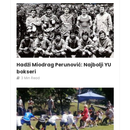
Hadži Miodrag Perunović: Najbolji YU
bokseri
3 Min Read