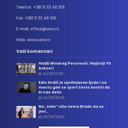
Telefon: +381 11 33 46 109
Fax: +381 11 33 46 109
E-mail: office@usns.rs
Web: www.usns.rs
Vaši komentari
Hadži Miodrag Perunović: Najbolji YU
bokseri
23/06/2026
Edin Avdić je ujedinjavao ljude i na
mestu gde se sport često koristi da
bi nas delio
04/06/2026
Na „halo“ više nema Brade da se
javi…
06/05/2026