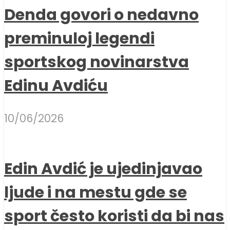
Denda govori o nedavno
preminuloj legendi
sportskog novinarstva
Edinu Avdiću
10/06/2026
Edin Avdić je ujedinjavao
ljude i na mestu gde se
sport često koristi da bi nas