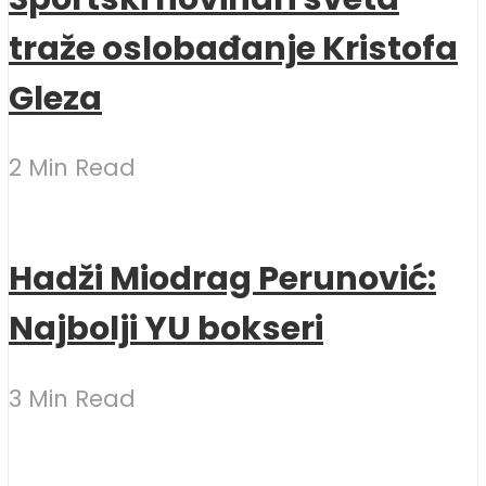
traže oslobađanje Kristofa
Gleza
2 Min Read
Hadži Miodrag Perunović:
Najbolji YU bokseri
3 Min Read