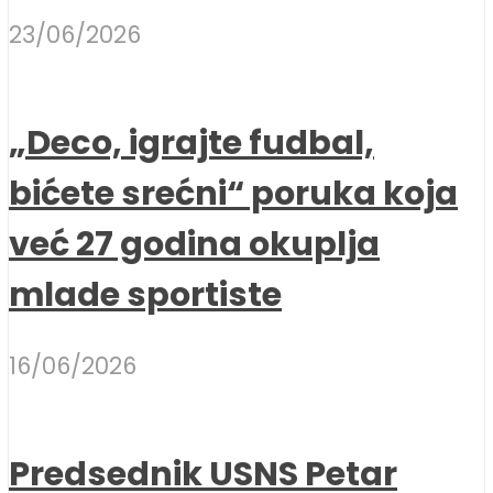
23/06/2026
„Deco, igrajte fudbal,
bićete srećni“ poruka koja
već 27 godina okuplja
mlade sportiste
16/06/2026
Predsednik USNS Petar