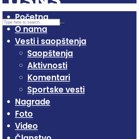
Početna
O nama
Vesti i saopštenja
Saopštenja
Aktivnosti
Komentari
Sportske vesti
Nagrade
Foto
Video
Članstvo