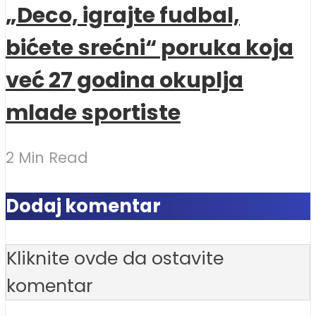
„Deco, igrajte fudbal,
bićete srećni“ poruka koja
već 27 godina okuplja
mlade sportiste
2 Min Read
Dodaj komentar
Kliknite ovde da ostavite
komentar