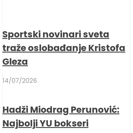
Sportski novinari sveta
traže oslobađanje Kristofa
Gleza
14/07/2026
Hadži Miodrag Perunović:
Najbolji YU bokseri