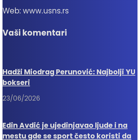
Web: www.usns.rs
Vaši komentari
Hadži Miodrag Perunović: Najbolji YU
bokseri
23/06/2026
Edin Avdić je ujedinjavao ljude i na
mestu gde se sport često koristi da