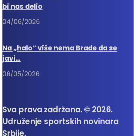
bi nas delio
04/06/2026
Na „halo“ više nema Brade da se
javi…
06/05/2026
Sva prava zadržana. © 2026.
Udruženje sportskih novinara
Srbije.