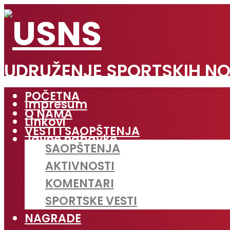
UDRUŽENJE SPORTSKIH NO
POČETNA
Impresum
O NAMA
Linkovi
VESTI I SAOPŠTENJA
Javne nabavke
SAOPŠTENJA
AKTIVNOSTI
KOMENTARI
SPORTSKE VESTI
NAGRADE