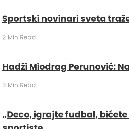
Sportski novinari sveta traž
2 Min Read
Hadži Miodrag Perunović: Naj
3 Min Read
„Deco, igrajte fudbal, bićet
sportiste