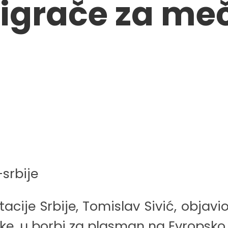
 igrače za me
acije Srbije, Tomislav Sivić, objavi
, u borbi za plasman na Evropsko p