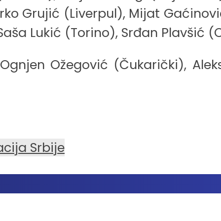
o Grujić (Liverpul), Mijat Gaćinovi
Saša Lukić (Torino), Srđan Plavšić 
Ognjen Ožegović (Čukarički), Alek
cija Srbije