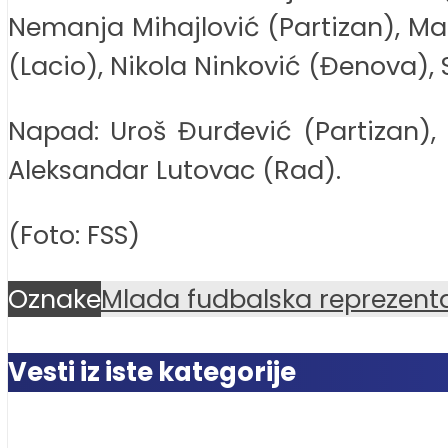
Nemanja Mihajlović (Partizan), Mark
(Lacio), Nikola Ninković (Đenova), 
Napad: Uroš Đurđević (Partizan), 
Aleksandar Lutovac (Rad).
(Foto: FSS)
Oznake
Mlada fudbalska reprezenta
Vesti iz iste kategorije