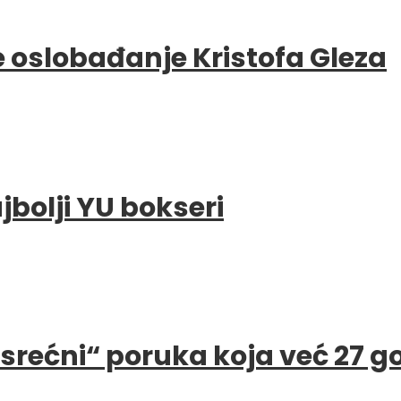
e oslobađanje Kristofa Gleza
bolji YU bokseri
e srećni“ poruka koja već 27 