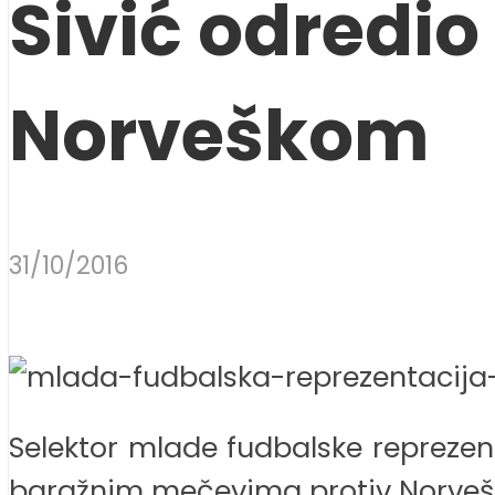
Sivić odredio
Norveškom
31/10/2016
Selektor mlade fudbalske reprezent
baražnim mečevima protiv Norveške