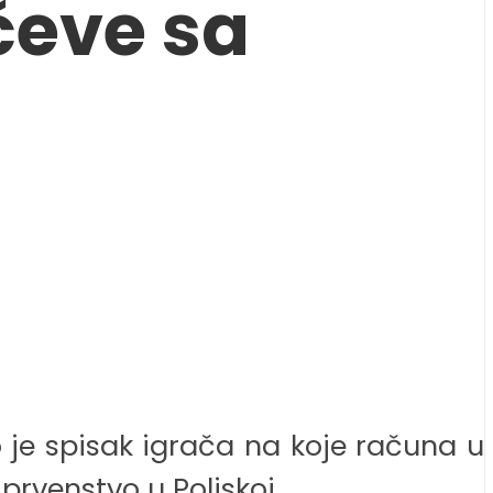
čeve sa
o je spisak igrača na koje računa u
rvenstvo u Poljskoj.