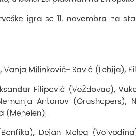
veške igra se 11. novembra na stad
Vanja Milinković- Savić (Lehija), F
ksandar Filipović (VoŽdovac), Vuka
, Nemanja Antonov (Grashopers), N
a (Mehelen).
 (Benfika), Dejan Meleg (Vojvodi