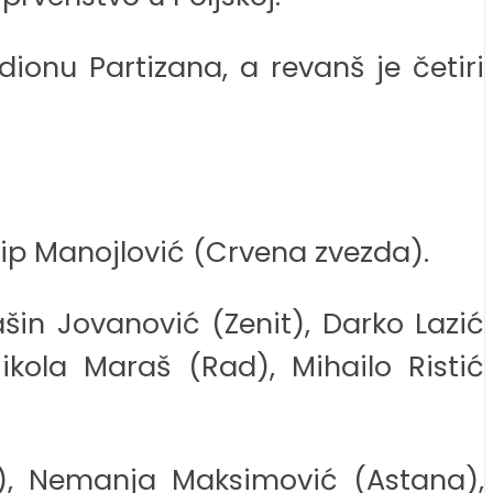
ionu Partizana, a revanš je četiri
ilip Manojlović (Crvena zvezda).
šin Jovanović (Zenit), Darko Lazić
ikola Maraš (Rad), Mihailo Ristić
na), Nemanja Maksimović (Astana),