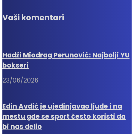
Vaši komentari
Hadži Miodrag Perunović: Najbolji YU
bokseri
23/06/2026
Edin Avdić je ujedinjavao ljude i na
mestu gde se sport često koristi da
bi nas delio