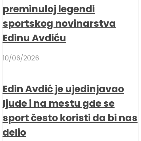
preminuloj legendi
sportskog novinarstva
Edinu Avdiću
10/06/2026
Edin Avdić je ujedinjavao
ljude i na mestu gde se
sport često koristi da bi nas
delio