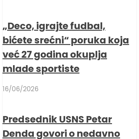
„Deco, igrajte fudbal,
bićete srećni“ poruka koja
već 27 godina okuplja
mlade sportiste
16/06/2026
Predsednik USNS Petar
Denda govori o nedavno