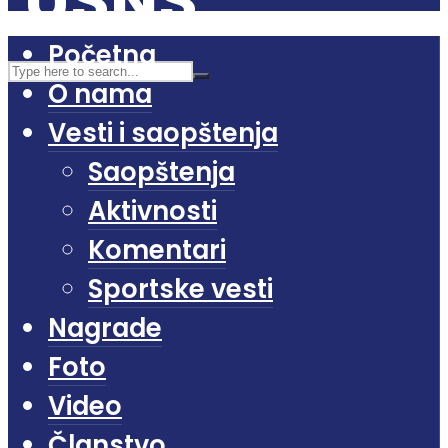
Početna
O nama
Vesti i saopštenja
Saopštenja
Aktivnosti
Komentari
Sportske vesti
Nagrade
Foto
Video
Članstvo