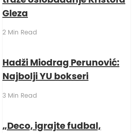
Gleza
2 Min Read
Hadži Miodrag Perunović:
Najbolji YU bokseri
3 Min Read
„Deco, igrajte fudbal,