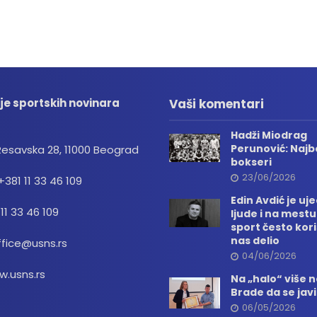
je sportskih novinara
Vaši komentari
Hadži Miodrag
Perunović: Najbo
Resavska 28, 11000 Beograd
bokseri
23/06/2026
+381 11 33 46 109
Edin Avdić je uj
 11 33 46 109
ljude i na mestu
sport često kori
nas delio
ffice@usns.rs
04/06/2026
.usns.rs
Na „halo“ više
Brade da se jav
06/05/2026