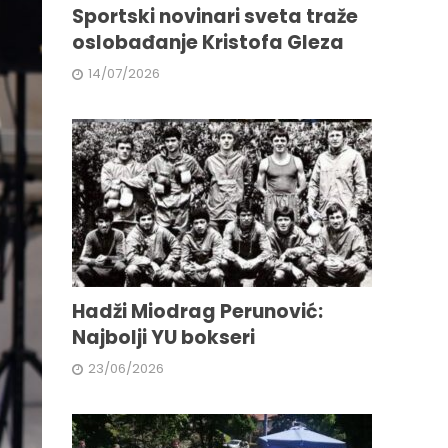
Sportski novinari sveta traže
oslobađanje Kristofa Gleza
14/07/2026
Hadži Miodrag Perunović:
Najbolji YU bokseri
23/06/2026