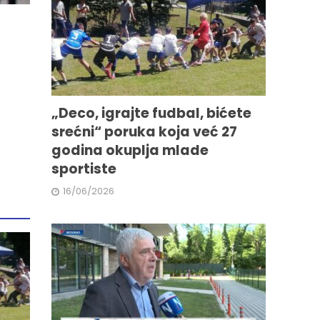
„Deco, igrajte fudbal, bićete
srećni“ poruka koja već 27
godina okuplja mlade
sportiste
16/06/2026