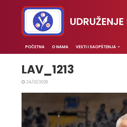
UDRUŽENJE 
POČETNA
O NAMA
VESTI I SAOPŠTENJA
LAV_1213
24/12/2025