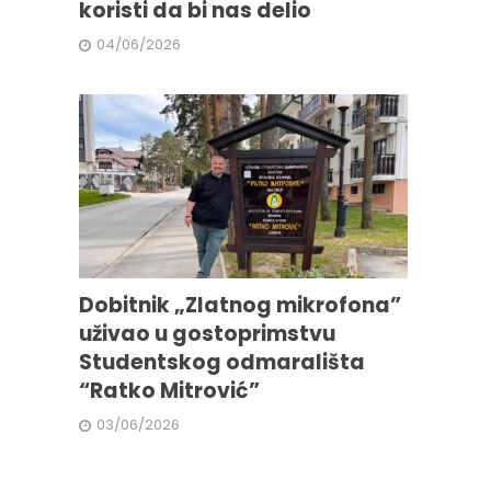
koristi da bi nas delio
04/06/2026
Dobitnik „Zlatnog mikrofona”
uživao u gostoprimstvu
Studentskog odmarališta
“Ratko Mitrović”
03/06/2026