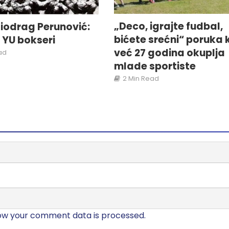
„Deco, igrajte fudbal,
iodrag Perunović:
bićete srećni“ poruka 
i YU bokseri
već 27 godina okuplja
ad
mlade sportiste
2 Min Read
ow your comment data is processed.