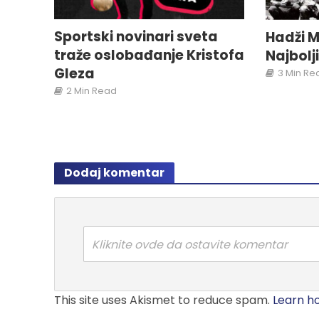
Sportski novinari sveta
Hadži M
traže oslobađanje Kristofa
Najbolj
Gleza
3 Min Re
2 Min Read
Dodaj komentar
Kliknite ovde da ostavite komentar
This site uses Akismet to reduce spam.
Learn h