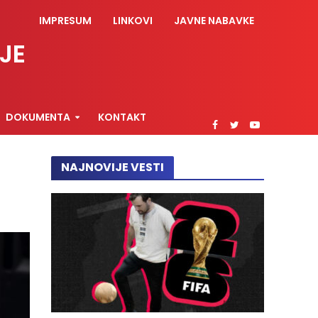
IMPRESUM
LINKOVI
JAVNE NABAVKE
JE
DOKUMENTA
KONTAKT
NAJNOVIJE VESTI