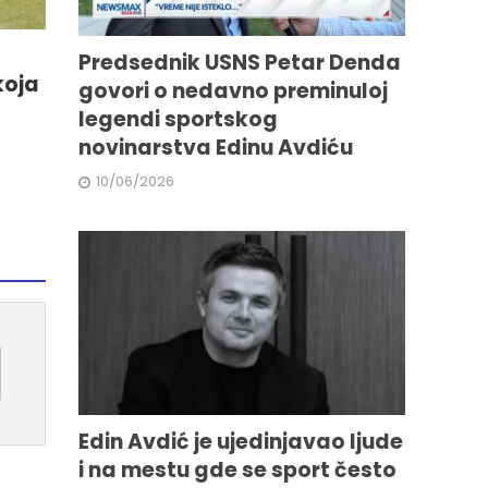
Predsednik USNS Petar Denda
koja
govori o nedavno preminuloj
legendi sportskog
novinarstva Edinu Avdiću
10/06/2026
Edin Avdić je ujedinjavao ljude
i na mestu gde se sport često