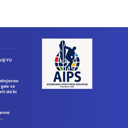
lji YU
edinjavao
 gde se
sti da bi
 nema
i…