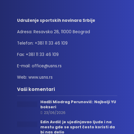
Udruženje sportskih novinara Srbije
Adresa: Resavska 28, 11000 Beograd
Telefon: +381 11 33 46 109
Fax: +381 11 33 46 109
E-mail: office@usns.rs
Web: www.usns.rs
Vaši komentari
Hadži Miodrag Perunović: Najbolji YU
bokseri
23/06/2026
Edin Avdić je ujedinjavao ljude i na
mestu gde se sport često koristi da
bi nas delio