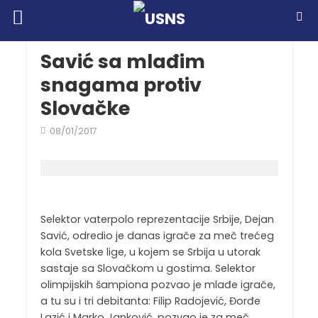
Savić sa mlađim
snagama protiv
Slovačke
08/01/2017
Selektor vaterpolo reprezentacije Srbije, Dejan
Savić, odredio je danas igrače za meč trećeg
kola Svetske lige, u kojem se Srbija u utorak
sastaje sa Slovačkom u gostima. Selektor
olimpijskih šampiona pozvao je mlađe igrače,
a tu su i tri debitanta: Filip Radojević, Đorđe
Lazić i Marko Janković. pozvao je za meč