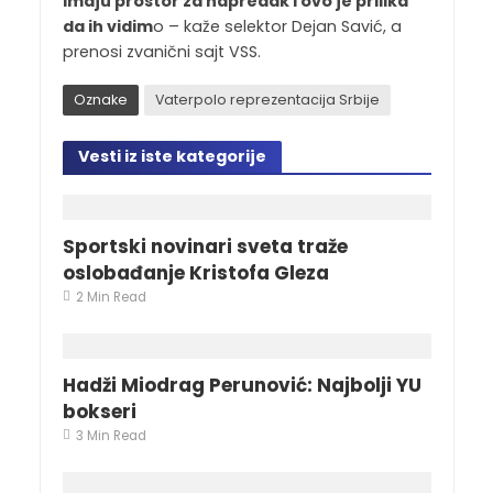
Imaju prostor za napredak i ovo je prilika
da ih vidim
o – kaže selektor Dejan Savić, a
prenosi zvanični sajt VSS.
Oznake
Vaterpolo reprezentacija Srbije
Vesti iz iste kategorije
Sportski novinari sveta traže
oslobađanje Kristofa Gleza
2 Min Read
Hadži Miodrag Perunović: Najbolji YU
bokseri
3 Min Read