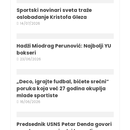
Sportski novinari sveta traže
oslobađanje Kristofa Gleza
14/07/2026
Hadži Miodrag Perunović: Najbolji YU
bokseri
23/06/2026
„Deco, igrajte fudbal, bićete srećni“
poruka koja već 27 godina okuplja
mlade sportiste
16/06/2026
Predsednik USNS Petar Denda govori