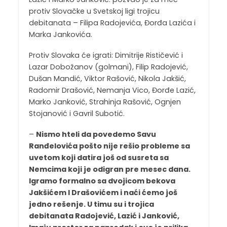
protiv Slovačke u Svetskoj ligi trojicu
debitanata – Filipa Radojevića, Đorđa Lazića i
Marka Jankovića.
Protiv Slovaka će igrati: Dimitrije Rističević i
Lazar Dobožanov (golmani), Filip Radojević,
Dušan Mandić, Viktor Rašović, Nikola Jakšić,
Radomir Drašović, Nemanja Vico, Đorđe Lazić,
Marko Janković, Strahinja Rašović, Ognjen
Stojanović i Gavril Subotić.
–
Nismo hteli da povedemo Savu
Ranđelovića pošto nije rešio probleme sa
uvetom koji datira još od susreta sa
Nemcima koji je odigran pre mesec dana.
Igramo formalno sa dvojicom bekova
Jakšićem I Drašovićem i naći ćemo još
jedno rešenje. U timu su i trojica
debitanata Radojević, Lazić i Janković,