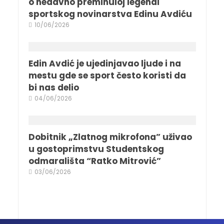
o nedavno preminuloj legendi
sportskog novinarstva Edinu Avdiću
10/06/2026
Edin Avdić je ujedinjavao ljude i na
mestu gde se sport često koristi da
bi nas delio
04/06/2026
Dobitnik „Zlatnog mikrofona” uživao
u gostoprimstvu Studentskog
odmarališta “Ratko Mitrović”
03/06/2026