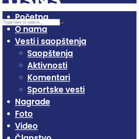
Početna
O nama
Vesti i saopštenja
Saopštenja
Aktivnosti
Komentari
Sportske vesti
Nagrade
Foto
Video
Članstvo