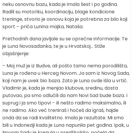
neku osnovnu bazu, kada je imala šest i po godina.
Radili su motoriku, koordinaciju, blage kondicione
treninge, stvorio je osnovu koja je potrebna za bilo koji
sport – priča Lunina majka, Nataša.
Prethodnih dana javljale su se oprečne informacije. Te
je Luna Novosađanka, te je u Hrvatskoj… Stiže
objašnjenje:
– Moj muž je iz Budve, ali pošto tamo nema porodilišta,
Luna je rođena u Herceg Novom. Ja sam iz Novog Sada,
koji nam je uvek bio baza. Zato je Luna ovde išla u vrtić.
Vladimir je, kada je menjao klubove, sredinu, dosta
putovao, pa smo odlučili da nam Novi Sad bude baza. I
suprug i ja smo tipovi – ili nešto radimo maksimalno, ili
ne radimo. Ako već treniraš i hoćeš da igraš, hajde
onda da se radi kvalitetno. Imala je rezultate. Mi smo
bili u Indoneziji kada je Luna napunila pet godina. Ipak, u
Novom Sadu je krenula u predškolsko, počela da