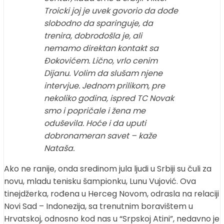
Troicki joj je uvek govorio da dođe
slobodno da sparinguje, da
trenira, dobrodošla je, ali
nemamo direktan kontakt sa
Đokovićem. Lično, vrlo cenim
Dijanu. Volim da slušam njene
intervjue. Jednom prilikom, pre
nekoliko godina, ispred TC Novak
smo i popričale i žena me
oduševila. Hoće i da uputi
dobronameran savet – kaže
Nataša.
Ako ne ranije, onda sredinom jula ljudi u Srbiji su čuli za
novu, mladu tenisku šampionku, Lunu Vujović. Ova
tinejdžerka, rođena u Herceg Novom, odrasla na relaciji
Novi Sad – Indonezija, sa trenutnim boravištem u
Hrvatskoj, odnosno kod nas u “Srpskoj Atini”, nedavno je