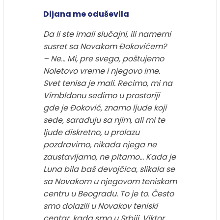
Dijana me oduševila
Da li ste imali slučajni, ili namerni
susret sa Novakom Đokovićem?
– Ne… Mi, pre svega, poštujemo
Noletovo vreme i njegovo ime.
Svet tenisa je mali. Recimo, mi na
Vimbldonu sedimo u prostoriji
gde je Đoković, znamo ljude koji
sede, sarađuju sa njim, ali mi te
ljude diskretno, u prolazu
pozdravimo, nikada njega ne
zaustavljamo, ne pitamo… Kada je
Luna bila baš devojčica, slikala se
sa Novakom u njegovom teniskom
centru u Beogradu. To je to. Često
smo dolazili u Novakov teniski
centar, kada smo u Srbiji. Viktor