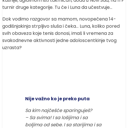
kasnije, uglavnom isti takmičari, dođu u Novi Sad, na ITF
turnir druge kategorije. Tu će i Luna da učestvuje…
Dok vodimo razgovor sa mamom, novopečena 14-
godišnjakinja strpljivo sluša i čeka… Luna, koliko pored
svih obaveza koje tenis donosi, imaš li vremena za
svakodnevne aktivnosti jedne adoloscentkinje tvog
uzrasta?
Nije važno ko je preko puta
Sa kim najčešće sparinguješ?
– Sa svima! I sa lošijima i sa
boljima od sebe. I sa starijima i sa