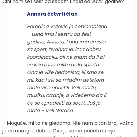
Čini nam se i šest od sedam finala od 2022. godine?
Annora četvrti član
Porodica Vujović je četvoročlana.
– Luna ima i sestru od šest
godina, Annoru. I ona ima smisla
za sport, živahna je, ima dobru
koordinaciju, ali ne znam da li bi
se kao Luna toliko dala sportu.
Ona je više hedonista, ili smo se
mi, kao i svi sa mlađim detetom,
malo više opustili. Voli modu,
muziku, crtanje, a videćemo da li
će se opredeliti za sport. Još je
mala – veli Nataša.
– Moguće, mi to ne gledamo. Nije nam bitan broj, važno
je da ona igra dobro. Ovo je samo početak i nije