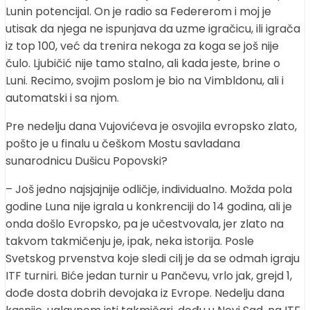
Lunin potencijal. On je radio sa Federerom i moj je
utisak da njega ne ispunjava da uzme igračicu, ili igrača
iz top 100, već da trenira nekoga za koga se još nije
čulo. Ljubičić nije tamo stalno, ali kada jeste, brine o
Luni. Recimo, svojim poslom je bio na Vimbldonu, ali i
automatski i sa njom.
Pre nedelju dana Vujovićeva je osvojila evropsko zlato,
pošto je u finalu u češkom Mostu savladana
sunarodnicu Dušicu Popovski?
– Još jedno najsjajnije odličje, individualno. Možda pola
godine Luna nije igrala u konkrenciji do 14 godina, ali je
onda došlo Evropsko, pa je učestvovala, jer zlato na
takvom takmičenju je, ipak, neka istorija. Posle
Svetskog prvenstva koje sledi cilj je da se odmah igraju
ITF turniri. Biće jedan turnir u Pančevu, vrlo jak, grejd 1,
dođe dosta dobrih devojaka iz Evrope. Nedelju dana