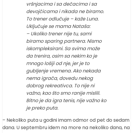
vršnjacima i sa dečacima i sa
devojčicama i nikada ne biramo.
To trener odlučuje – kaže Luna.
Uključuje se mama Nataša:
– Ukoliko trener nije tu, sami
biramo sparing partnera. Nismo
iskompleksirani. Sa svima može
da trenira, osim sa nekim ko je
mnogo lošiji od nje, jer je to
gubljenje vremena. Ako nekada
nema igrača, dovedu nekog
dobrog rekreativca. To nije ni
važno, kao što smo ranije mislili.
Bitno je da igra tenis, nije važno ko
je preko puta.
– Nekoliko puta u godini imam odmor od pet do sedam
dana. U septembru idem na more na nekoliko dana, na