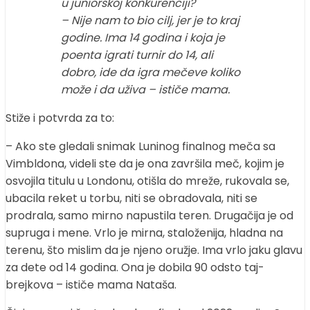
u juniorskoj konkurenciji?
– Nije nam to bio cilj, jer je to kraj
godine. Ima 14 godina i koja je
poenta igrati turnir do 14, ali
dobro, ide da igra mečeve koliko
može i da uživa – ističe mama.
Stiže i potvrda za to:
– Ako ste gledali snimak Luninog finalnog meča sa
Vimbldona, videli ste da je ona završila meč, kojim je
osvojila titulu u Londonu, otišla do mreže, rukovala se,
ubacila reket u torbu, niti se obradovala, niti se
prodrala, samo mirno napustila teren. Drugačija je od
supruga i mene. Vrlo je mirna, staloženija, hladna na
terenu, što mislim da je njeno oružje. Ima vrlo jaku glavu
za dete od 14 godina. Ona je dobila 90 odsto taj-
brejkova – ističe mama Nataša.