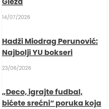
Gleza
14/07/2026
Hadži Miodrag Perunović:
Najbolji YU bokseri
23/06/2026
„Deco, igrajte fudbal,
bićete srećni“ poruka koja