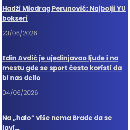
Hadži Miodrag Perunović: Najbolji YU
bokseri
23/06/2026
Edin Avdić je ujedinjavao ljude i na
mestu gde se sport često koristi da
bi nas delio
04/06/2026
Na „halo“ više nema Brade da se
javi…