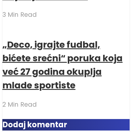
3 Min Read
„Deco, igrajte fudbal,
bićete srećni“ poruka koja
već 27 godina okuplja
mlade sportiste
2 Min Read
Dodaj komentar