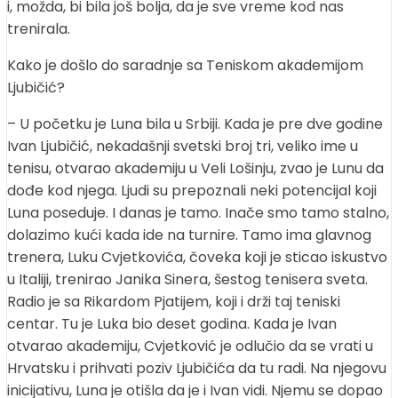
i, možda, bi bila još bolja, da je sve vreme kod nas
trenirala.
Kako je došlo do saradnje sa Teniskom akademijom
Ljubičić?
– U početku je Luna bila u Srbiji. Kada je pre dve godine
Ivan Ljubičić, nekadašnji svetski broj tri, veliko ime u
tenisu, otvarao akademiju u Veli Lošinju, zvao je Lunu da
dođe kod njega. Ljudi su prepoznali neki potencijal koji
Luna poseduje. I danas je tamo. Inače smo tamo stalno,
dolazimo kući kada ide na turnire. Tamo ima glavnog
trenera, Luku Cvjetkovića, čoveka koji je sticao iskustvo
u Italiji, trenirao Janika Sinera, šestog tenisera sveta.
Radio je sa Rikardom Pjatijem, koji i drži taj teniski
centar. Tu je Luka bio deset godina. Kada je Ivan
otvarao akademiju, Cvjetković je odlučio da se vrati u
Hrvatsku i prihvati poziv Ljubičića da tu radi. Na njegovu
inicijativu, Luna je otišla da je i Ivan vidi. Njemu se dopao