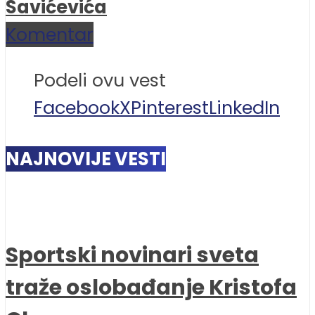
Savićevića
Komentar
Podeli ovu vest
Facebook
X
Pinterest
LinkedIn
NAJNOVIJE VESTI
Sportski novinari sveta
traže oslobađanje Kristofa