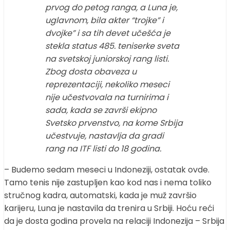
prvog do petog ranga, a Luna je,
uglavnom, bila akter “trojke” i
dvojke” i sa tih devet učešća je
stekla status 485. teniserke sveta
na svetskoj juniorskoj rang listi.
Zbog dosta obaveza u
reprezentaciji, nekoliko meseci
nije učestvovala na turnirima i
sada, kada se završi ekipno
Svetsko prvenstvo, na kome Srbija
učestvuje, nastavlja da gradi
rang na ITF listi do 18 godina.
– Budemo sedam meseci u Indoneziji, ostatak ovde.
Tamo tenis nije zastupljen kao kod nas i nema toliko
stručnog kadra, automatski, kada je muž završio
karijeru, Luna je nastavila da trenira u Srbiji. Hoću reći
da je dosta godina provela na relaciji Indonezija – Srbija