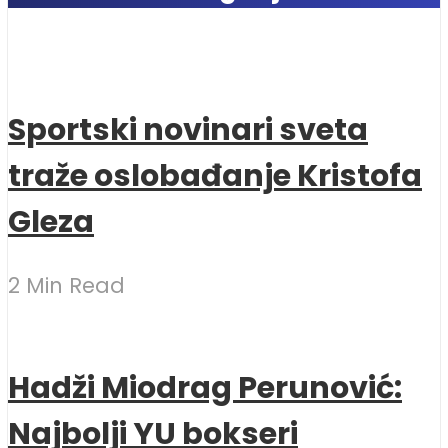
Sportski novinari sveta
traže oslobađanje Kristofa
Gleza
2 Min Read
Hadži Miodrag Perunović:
Najbolji YU bokseri