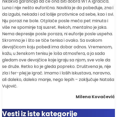
nikakva garancija da će ona biti dobra WTA igračica.
Luna i nije nešto euforična. Navikla je da pobeđuje, zna i
da izgubi, nekada i od lošije protivnice od sebe, kao i svi.
Nju porazi ne bole. Otplače posle meča pet minuta i
više ne spominje taj susret. Rekoh, mentalno je jaka.
Nema depresije posle poraza, ni euforije posle uspeha.
Skromna je i što se tiče tenisa i ovako. Sa svakom
devojčicom koju pobedi ima dobar odnos. Vremenom,
kažu, u ženskom tenisu je loša atmosfera, a ja sada
gledam ove devojčice koje igraju sa njom, sve vole da
se druže. Retko ko je gleda popreko. Društvena je, nije
zla i fer-plej je igrač. Imamo i loših iskustava, naravno,
ali daleko, daleko manje, nego lepih – zaključuje Nataša
Vujović.
Milena Kovačević
Vesti iz iste kategorije