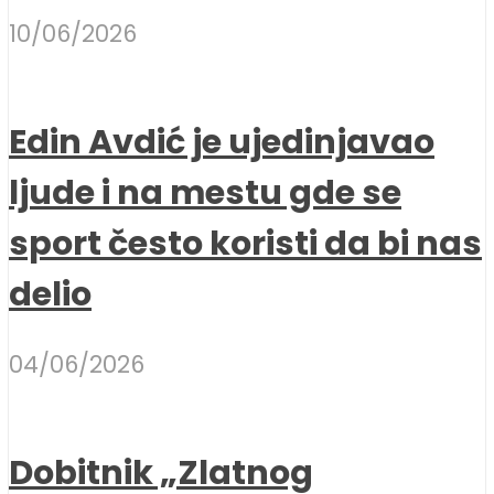
10/06/2026
Edin Avdić je ujedinjavao
ljude i na mestu gde se
sport često koristi da bi nas
delio
04/06/2026
Dobitnik „Zlatnog