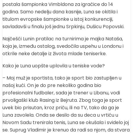
postala šampionka Vimbldona za igračice do 14
godina. Samo nedelju dana kasnije, Luna se okitila i
titulom evropske šampionke u istoj konkurenciji,
savladavši u finalu još jednu Srpkinju, Dušicu Popovski.
Najčešći Lunin pratilac na turnirima je majka Nataša,
koja je, između ostalog, svedočila uspehu u Londonu i
otkrile neke detalje iz života mlade teniserke.
Kako je Luna uopšte uplovila u teniske vode?
– Moj muž je sportista, tako je sport bio zastupljen u
našoj kući. On je do pre nekoliko godina bio
profesionalni fudbaler, sada je trener u Libanu, vodi
prvoligaški klub Rasing iz Bejruta. Zbog toga je sport
uvek bio prisutan, kroz priču, ili na TV, tako da ga je
Luna zavolela. Onda se desilo da su deca u vrtiću u
Novom Sadu trenirala tenis, Luna se okušala i svidelo joj
se. Suprug Vladimir je krenuo da radi sa njom, da stvara