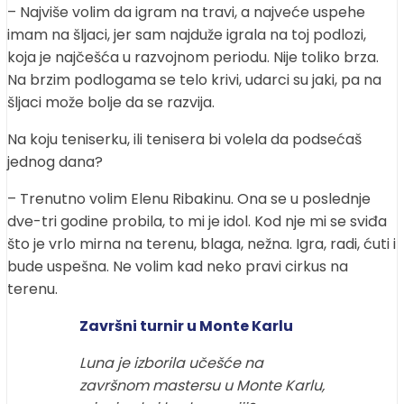
– Najviše volim da igram na travi, a najveće uspehe
imam na šljaci, jer sam najduže igrala na toj podlozi,
koja je najčešća u razvojnom periodu. Nije toliko brza.
Na brzim podlogama se telo krivi, udarci su jaki, pa na
šljaci može bolje da se razvija.
Na koju teniserku, ili tenisera bi volela da podsećaš
jednog dana?
– Trenutno volim Elenu Ribakinu. Ona se u poslednje
dve-tri godine probila, to mi je idol. Kod nje mi se sviđa
što je vrlo mirna na terenu, blaga, nežna. Igra, radi, ćuti i
bude uspešna. Ne volim kad neko pravi cirkus na
terenu.
Završni turnir u Monte Karlu
Luna je izborila učešće na
završnom mastersu u Monte Karlu,