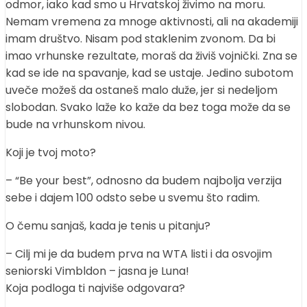
odmor, iako kad smo u Hrvatskoj živimo na moru.
Nemam vremena za mnoge aktivnosti, ali na akademiji
imam društvo. Nisam pod staklenim zvonom. Da bi
imao vrhunske rezultate, moraš da živiš vojnički. Zna se
kad se ide na spavanje, kad se ustaje. Jedino subotom
uveče možeš da ostaneš malo duže, jer si nedeljom
slobodan. Svako laže ko kaže da bez toga može da se
bude na vrhunskom nivou.
Koji je tvoj moto?
– “Be your best”, odnosno da budem najbolja verzija
sebe i dajem 100 odsto sebe u svemu što radim.
O čemu sanjaš, kada je tenis u pitanju?
– Cilj mi je da budem prva na WTA listi i da osvojim
seniorski Vimbldon – jasna je Luna!
Koja podloga ti najviše odgovara?