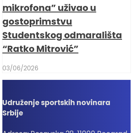
mikrofona” uživao u
gostoprimstvu
Studentskog odmarališta
“Ratko Mitrović”
03/06/2026
Udruženje sportskih novinara
Srbije