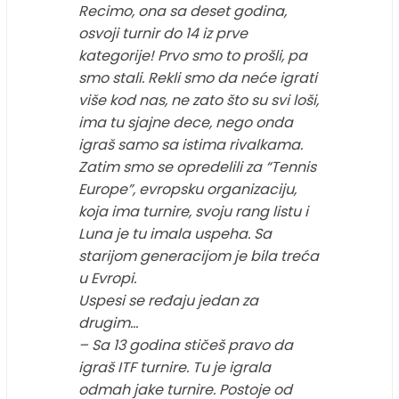
Recimo, ona sa deset godina,
osvoji turnir do 14 iz prve
kategorije! Prvo smo to prošli, pa
smo stali. Rekli smo da neće igrati
više kod nas, ne zato što su svi loši,
ima tu sjajne dece, nego onda
igraš samo sa istima rivalkama.
Zatim smo se opredelili za “Tennis
Europe”, evropsku organizaciju,
koja ima turnire, svoju rang listu i
Luna je tu imala uspeha. Sa
starijom generacijom je bila treća
u Evropi.
Uspesi se ređaju jedan za
drugim…
– Sa 13 godina stičeš pravo da
igraš ITF turnire. Tu je igrala
odmah jake turnire. Postoje od