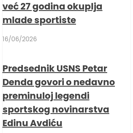
već 27 godina okuplja
mlade sportiste
16/06/2026
Predsednik USNS Petar
Denda govori o nedavno
preminuloj legendi
sportskog novinarstva
Edinu Avdiću