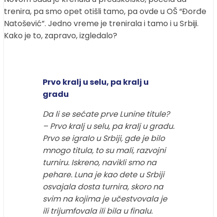
trenira, pa smo opet otišli tamo, pa ovde u OŠ “Đorđe
Natošević”. Jedno vreme je trenirala i tamo i u Srbiji.
Kako je to, zapravo, izgledalo?
Prvo kralj u selu, pa kralj u
gradu
Da li se sećate prve Lunine titule?
– Prvo kralj u selu, pa kralj u gradu.
Prvo se igralo u Srbiji, gde je bilo
mnogo titula, to su mali, razvojni
turniru. Iskreno, navikli smo na
pehare. Luna je kao dete u Srbiji
osvajala dosta turnira, skoro na
svim na kojima je učestvovala je
ili trijumfovala ili bila u finalu.