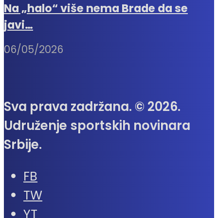
Na „halo“ više nema Brade da se
javi…
06/05/2026
Sva prava zadržana. © 2026.
Udruženje sportskih novinara
Srbije.
FB
TW
YT