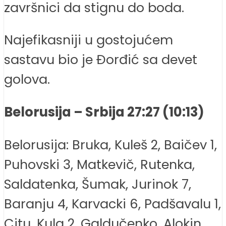
završnici da stignu do boda.
Najefikasniji u gostojućem
sastavu bio je Đorđić sa devet
golova.
Belorusija – Srbija 27:27 (10:13)
Belorusija: Bruka, Kuleš 2, Baičev 1,
Puhovski 3, Matkevič, Rutenka,
Saldatenka, Šumak, Jurinok 7,
Baranju 4, Karvacki 6, Padšavalu 1,
Citu, Kula 2, Galdučenko, Alokin.