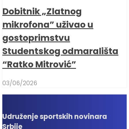
Dobitnik „Zlatnog
mikrofona” uživao u
gostoprimstvu
Studentskog odmarališta
“Ratko Mitrović”
03/06/2026
Udruženje sportskih novinara
Srbije