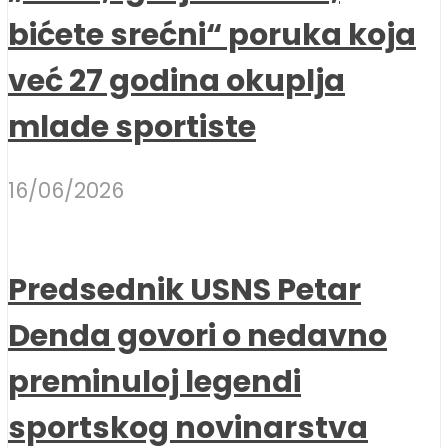
bićete srećni“ poruka koja
već 27 godina okuplja
mlade sportiste
16/06/2026
Predsednik USNS Petar
Denda govori o nedavno
preminuloj legendi
sportskog novinarstva