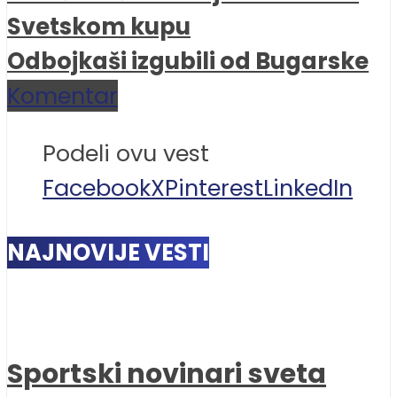
Svetskom kupu
Odbojkaši izgubili od Bugarske
Komentar
Podeli ovu vest
Facebook
X
Pinterest
LinkedIn
NAJNOVIJE VESTI
Sportski novinari sveta