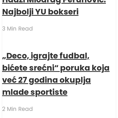
Najbolji YU bokseri
3 Min Read
„Deco, igrajte fudbal,
bićete srećni“ poruka koja
već 27 godina okuplja
mlade sportiste
2 Min Read