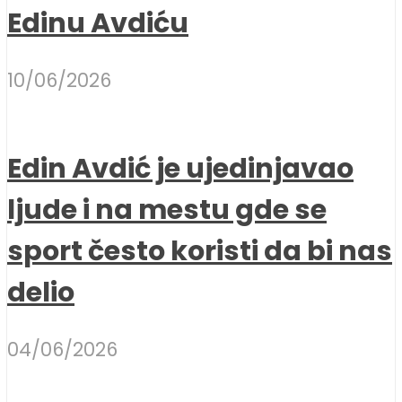
Edinu Avdiću
10/06/2026
Edin Avdić je ujedinjavao
ljude i na mestu gde se
sport često koristi da bi nas
delio
04/06/2026