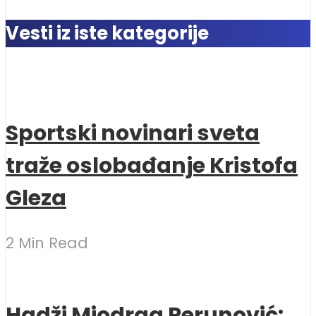
Vesti iz iste kategorije
Sportski novinari sveta
traže oslobađanje Kristofa
Gleza
2 Min Read
Hadži Miodrag Perunović: