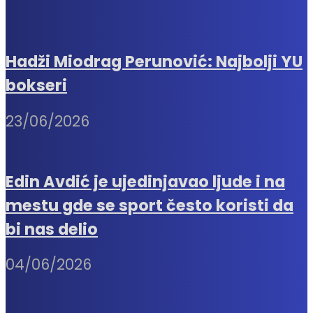
Hadži Miodrag Perunović: Najbolji YU
bokseri
23/06/2026
Edin Avdić je ujedinjavao ljude i na
mestu gde se sport često koristi da
bi nas delio
04/06/2026