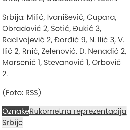
Srbija: Milić, Ivanišević, Cupara,
Obradović 2, Šotić, Đukić 3,
Radivojević 2, Đorđić 9, N. Ilić 3, V.
Ilić 2, Rnić, Zelenović, D. Nenadić 2,
Marsenić 1, Stevanović 1, Orbović
2.
(Foto: RSS)
Oznake
Rukometna reprezentacija
Srbije