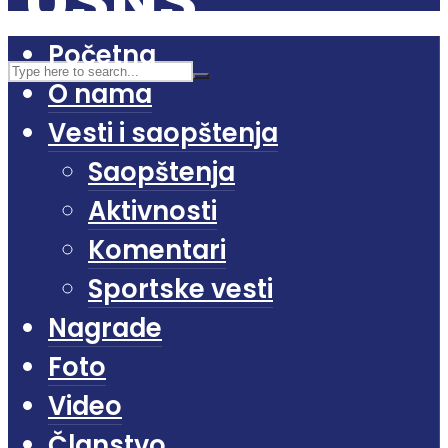
Početna
O nama
Vesti i saopštenja
Saopštenja
Aktivnosti
Komentari
Sportske vesti
Nagrade
Foto
Video
Članstvo