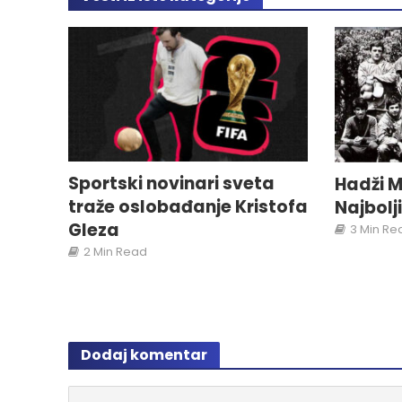
Sportski novinari sveta
Hadži M
traže oslobađanje Kristofa
Najbolj
Gleza
3 Min Re
2 Min Read
Dodaj komentar