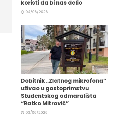
koristi da bi nas delio
04/06/2026
Dobitnik „Zlatnog mikrofona”
uživao u gostoprimstvu
Studentskog odmarališta
“Ratko Mitrović”
03/06/2026