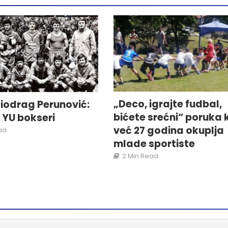
„Deco, igrajte fudbal,
iodrag Perunović:
bićete srećni“ poruka 
i YU bokseri
već 27 godina okuplja
ad
mlade sportiste
2 Min Read