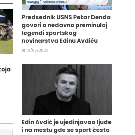
Predsednik USNS Petar Denda
govori o nedavno preminuloj
legendi sportskog
novinarstva Edinu Avdiću
10/06/2026
koja
Edin Avdić je ujedinjavao ljude
i na mestu gde se sport često