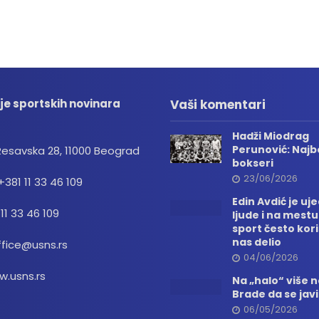
je sportskih novinara
Vaši komentari
Hadži Miodrag
Perunović: Najbo
Resavska 28, 11000 Beograd
bokseri
23/06/2026
+381 11 33 46 109
Edin Avdić je uj
 11 33 46 109
ljude i na mestu
sport često kori
nas delio
ffice@usns.rs
04/06/2026
.usns.rs
Na „halo“ više
Brade da se jav
06/05/2026