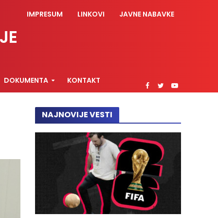
IMPRESUM
LINKOVI
JAVNE NABAVKE
JE
DOKUMENTA
KONTAKT
NAJNOVIJE VESTI