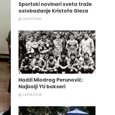
Sportski novinari sveta traže
oslobađanje Kristofa Gleza
14/07/2026
Hadži Miodrag Perunović:
Najbolji YU bokseri
23/06/2026