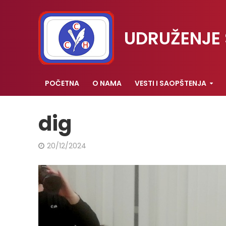
UDRUŽENJE 
POČETNA
O NAMA
VESTI I SAOPŠTENJA
dig
20/12/2024