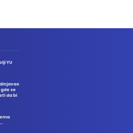
lji YU
edinjavao
 gde se
sti da bi
 nema
i…