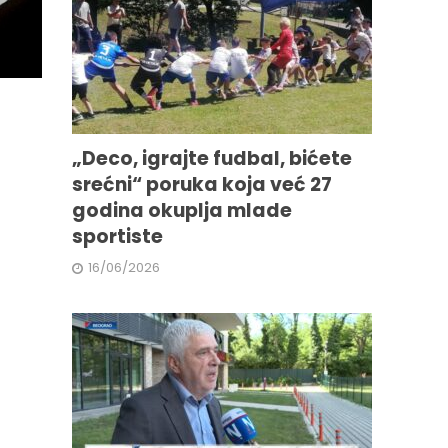
„Deco, igrajte fudbal, bićete
srećni“ poruka koja već 27
godina okuplja mlade
sportiste
16/06/2026