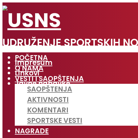
UDRUŽENJE SPORTSKIH NO
POČETNA
Impresum
O NAMA
Linkovi
VESTI I SAOPŠTENJA
Javne nabavke
SAOPŠTENJA
AKTIVNOSTI
KOMENTARI
SPORTSKE VESTI
NAGRADE