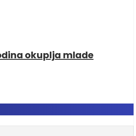
godina okuplja mlade