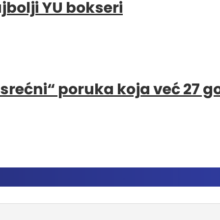
bolji YU bokseri
e srećni“ poruka koja već 27 