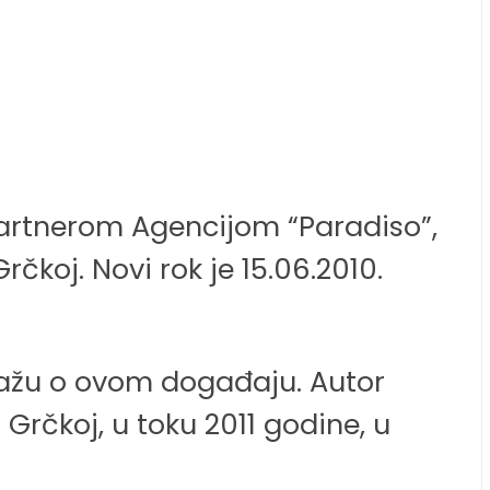
partnerom Agencijom “Paradiso”,
rčkoj. Novi rok je 15.06.2010.
rtažu o ovom događaju. Autor
rčkoj, u toku 2011 godine, u