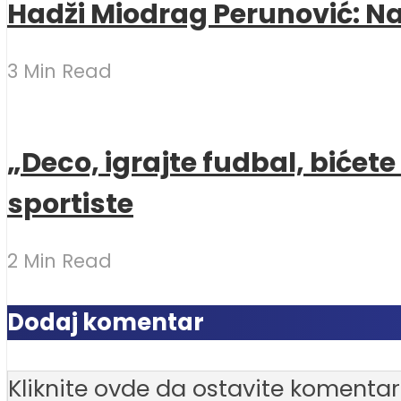
Hadži Miodrag Perunović: Naj
3 Min Read
„Deco, igrajte fudbal, bićet
sportiste
2 Min Read
Dodaj komentar
Kliknite ovde da ostavite komentar