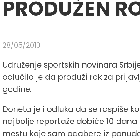
PRODUŽEN RO
28/05/2010
Udruženje sportskih novinara Srbi
odlučilo je da produži rok za prijav
godine.
Doneta je i odluka da se raspiše k
najbolje reportaže dobiće 10 dana 
mestu koje sam odabere iz ponude 