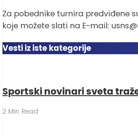
Za pobednike turnira predviđene s
koje možete slati na E-mail: usns@
Vesti iz iste kategorije
Sportski novinari sveta traž
2 Min Read