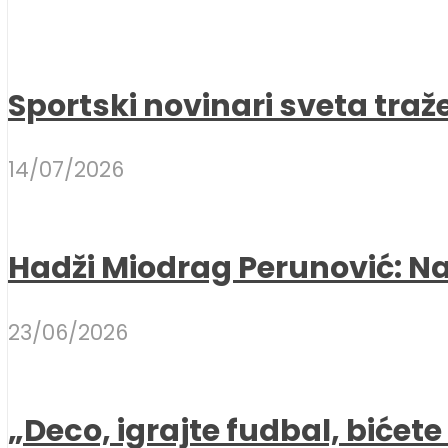
Sportski novinari sveta traž
14/07/2026
Hadži Miodrag Perunović: Naj
23/06/2026
„Deco, igrajte fudbal, bićet