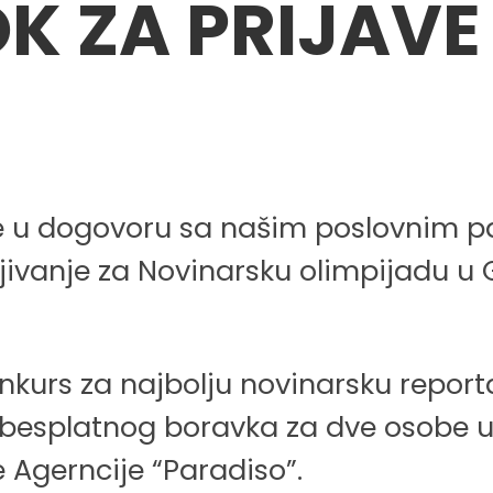
K ZA PRIJAVE
je u dogovoru sa našim poslovnim 
ljivanje za Novinarsku olimpijadu u G
onkurs za najbolju novinarsku repo
besplatnog boravka za dve osobe u G
Agerncije “Paradiso”.