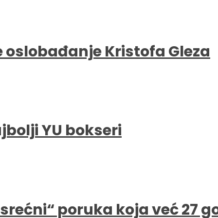
e oslobađanje Kristofa Gleza
bolji YU bokseri
e srećni“ poruka koja već 27 