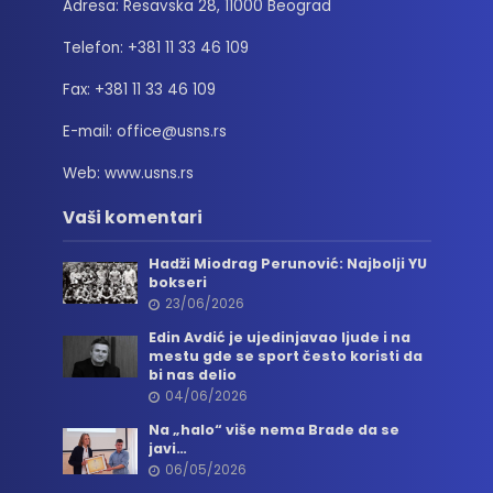
Adresa: Resavska 28, 11000 Beograd
Telefon: +381 11 33 46 109
Fax: +381 11 33 46 109
E-mail: office@usns.rs
Web: www.usns.rs
Vaši komentari
Hadži Miodrag Perunović: Najbolji YU
bokseri
23/06/2026
Edin Avdić je ujedinjavao ljude i na
mestu gde se sport često koristi da
bi nas delio
04/06/2026
Na „halo“ više nema Brade da se
javi…
06/05/2026