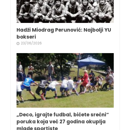
Hadži Miodrag Perunović: Najbolji YU
bokseri
23/06/2026
„Deco, igrajte fudbal, bićete srećni“
poruka koja već 27 godina okuplja
mlade sportiste