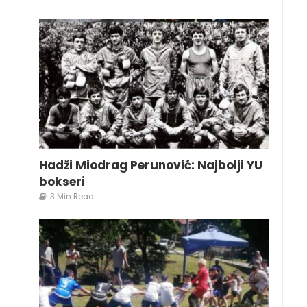
Hadži Miodrag Perunović: Najbolji YU
bokseri
3 Min Read