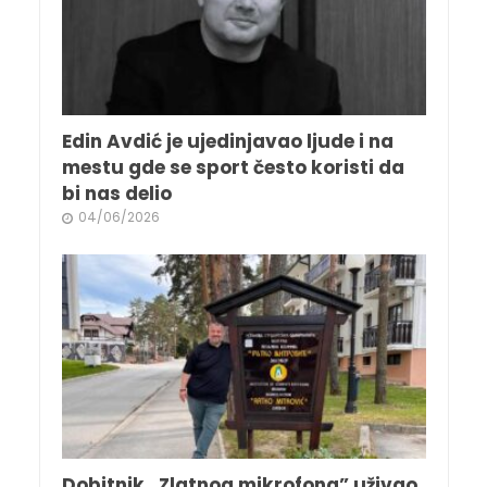
Edin Avdić je ujedinjavao ljude i na
mestu gde se sport često koristi da
bi nas delio
04/06/2026
Dobitnik „Zlatnog mikrofona” uživao