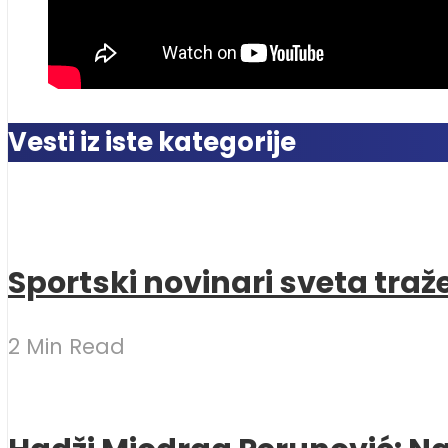
Vesti iz iste kategorije
Sportski novinari sveta traž
2 Min Read