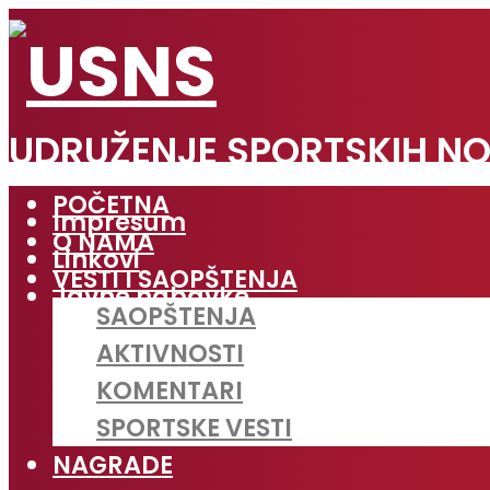
UDRUŽENJE SPORTSKIH NO
POČETNA
Impresum
O NAMA
Linkovi
VESTI I SAOPŠTENJA
Javne nabavke
SAOPŠTENJA
AKTIVNOSTI
KOMENTARI
SPORTSKE VESTI
NAGRADE