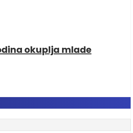
godina okuplja mlade