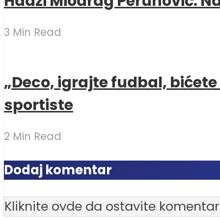
Hadži Miodrag Perunović: Naj
3 Min Read
„Deco, igrajte fudbal, bićet
sportiste
2 Min Read
Dodaj komentar
Kliknite ovde da ostavite komentar