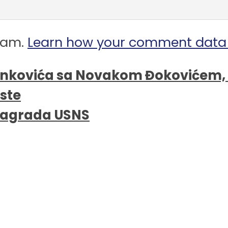
spam.
Learn how your comment data 
linkovića sa Novakom Đokovićem, k
iste
 nagrada USNS