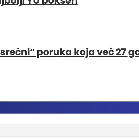
bolji YU bokseri
e srećni“ poruka koja već 27 