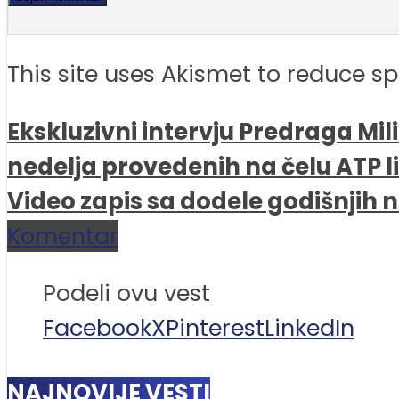
This site uses Akismet to reduce 
Ekskluzivni intervju Predraga Mi
nedelja provedenih na čelu ATP l
Video zapis sa dodele godišnjih
Komentar
Podeli ovu vest
Facebook
X
Pinterest
LinkedIn
NAJNOVIJE VESTI