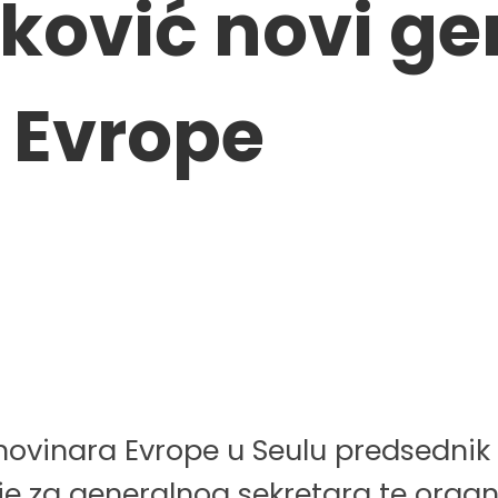
ković novi ge
S Evrope
 novinara Evrope u Seulu predsednik
je za generalnog sekretara te organi