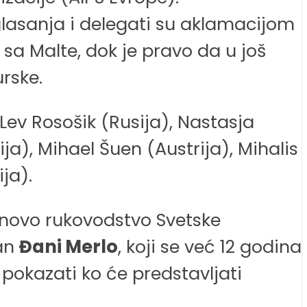
 glasanja i delegati su aklamacijom
sa Malte, dok je pravo da u još
urske.
ev Rosošik (Rusija), Nastasja
ija), Mihael Šuen (Austrija), Mihalis
ja).
i novo rukovodstvo Svetske
jan
Đani Merlo
, koji se već 12 godina
e pokazati ko će predstavljati