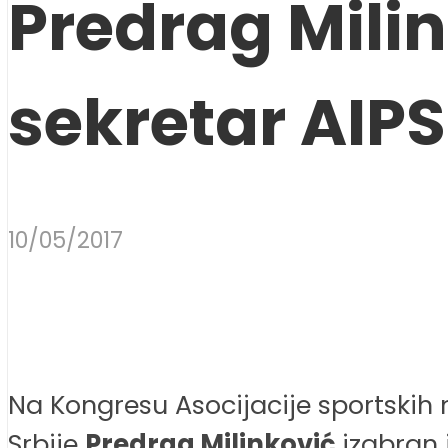
Predrag Milin
sekretar AIP
10/05/2017
Na Kongresu Asocijacije sportskih
Srbije
Predrag Milinković
izabran 