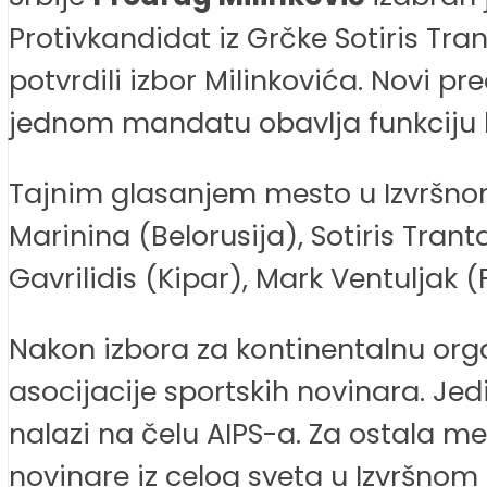
Protivkandidat iz Grčke Sotiris Tra
potvrdili izbor Milinkovića. Novi p
jednom mandatu obavlja funkciju 
Tajnim glasanjem mesto u Izvršnom
Marinina (Belorusija), Sotiris Trant
Gavrilidis (Kipar), Mark Ventuljak
Nakon izbora za kontinentalnu orga
asocijacije sportskih novinara. Jed
nalazi na čelu AIPS-a. Za ostala mes
novinare iz celog sveta u Izvršnom