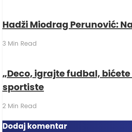
Hadži Miodrag Perunović: Naj
3 Min Read
„Deco, igrajte fudbal, bićet
sportiste
2 Min Read
Dodaj komentar