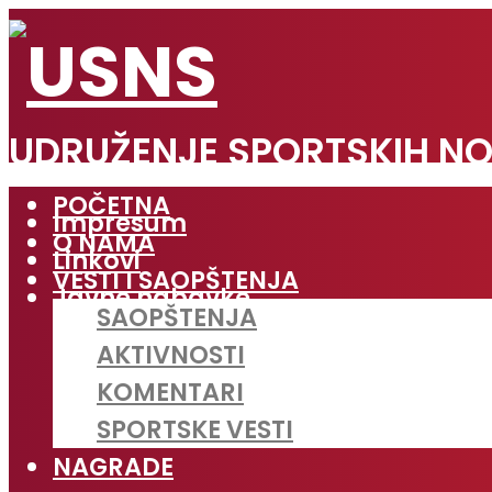
UDRUŽENJE SPORTSKIH NO
POČETNA
Impresum
O NAMA
Linkovi
VESTI I SAOPŠTENJA
Javne nabavke
SAOPŠTENJA
AKTIVNOSTI
KOMENTARI
SPORTSKE VESTI
NAGRADE