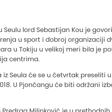
eulu lord Sebastijan Kou je govorio 
enja u sport i dobroj organizaciji
ara u Tokiju u velikoj meri bila je 
ija centrima.
 iz Seula će se u četvrtak preseliti 
018. U Pjončangu će biti održani izb
e Predrag Milinković je u prethodni