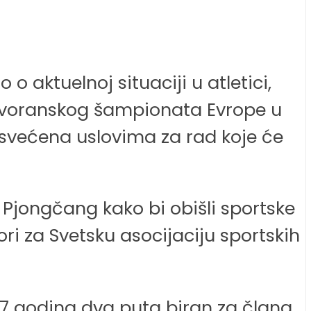
o aktuelnoj situaciji u atletici,
 dvoranskog šampionata Evrope u
posvećena uslovima za rad koje će
u Pjongčang kako bi obišli sportske
ori za Svetsku asocijaciju sportskih
h 7 godina dva puta biran za člana