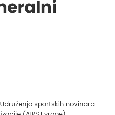
neralni
 Udruženja sportskih novinara
zacije (AIPS Evrope).