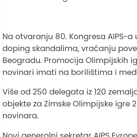
Na otvaranju 80. Kongresa AIPS-a u S
doping skandalima, vraćanju pover
Beogradu. Promocija Olimpijskih ig
novinari imati na borilištima i med
Više od 250 delegata iz 120 zemalja
objekte za Zimske Olimpijske igre 2
novinara.
Novi generalni sekretar AIPS Evrop