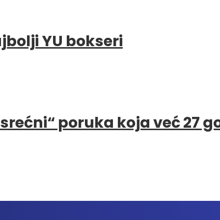
bolji YU bokseri
e srećni“ poruka koja već 27 