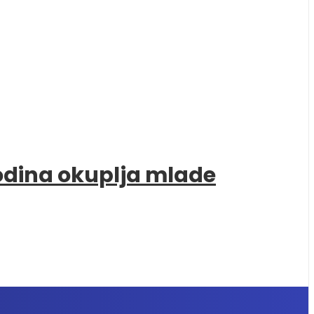
godina okuplja mlade