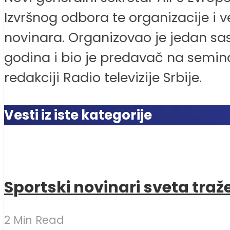
Izvršnog odbora te organizacije i ve
novinara. Organizovao je jedan sa
godina i bio je predavač na seminar
redakciji Radio televizije Srbije.
Vesti iz iste kategorije
Sportski novinari sveta traž
2 Min Read