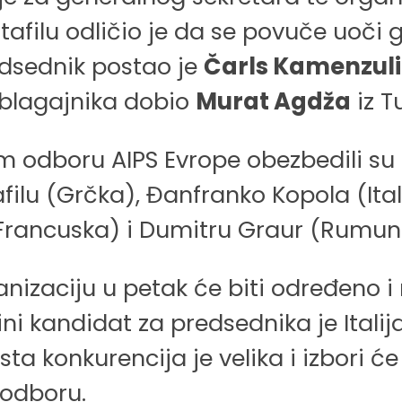
ntafilu odličio je da se povuče uoči
redsednik postao je
Čarls Kamenzuli
blagajnika dobio
Murat Agdža
iz T
 odboru AIPS Evrope obezbedili su L
afilu (Grčka), Đanfranko Kopola (Ital
 (Francuska) i Dumitru Graur (Rumuni
nizaciju u petak će biti određeno 
ini kandidat za predsednika je Itali
ta konkurencija je velika i izbori ć
 odboru.