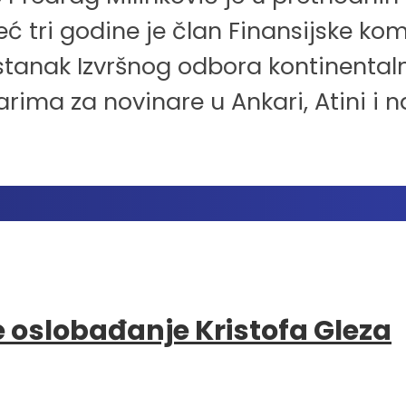
ć tri godine je član Finansijske kom
stanak Izvršnog odbora kontinentaln
ima za novinare u Ankari, Atini i na
e oslobađanje Kristofa Gleza