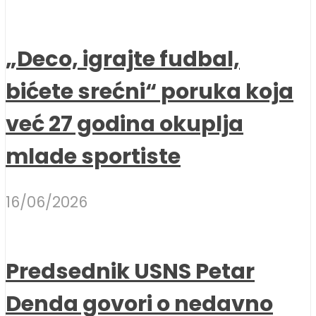
„Deco, igrajte fudbal,
bićete srećni“ poruka koja
već 27 godina okuplja
mlade sportiste
16/06/2026
Predsednik USNS Petar
Denda govori o nedavno