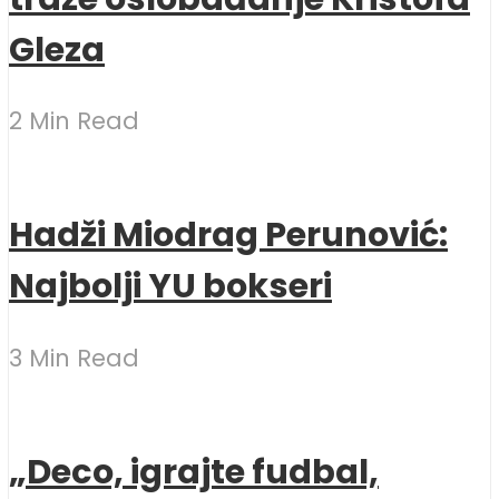
Gleza
2 Min Read
Hadži Miodrag Perunović:
Najbolji YU bokseri
3 Min Read
„Deco, igrajte fudbal,