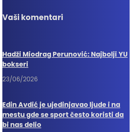
Vaši komentari
Hadži Miodrag Perunović: Najbolji YU
bokseri
23/06/2026
Edin Avdić je ujedinjavao ljude i na
mestu gde se sport često koristi da
bi nas delio