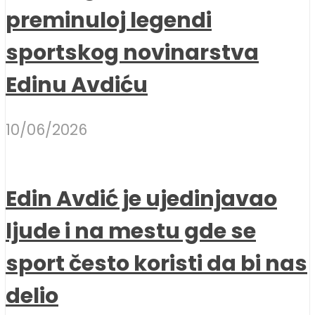
preminuloj legendi
sportskog novinarstva
Edinu Avdiću
10/06/2026
Edin Avdić je ujedinjavao
ljude i na mestu gde se
sport često koristi da bi nas
delio