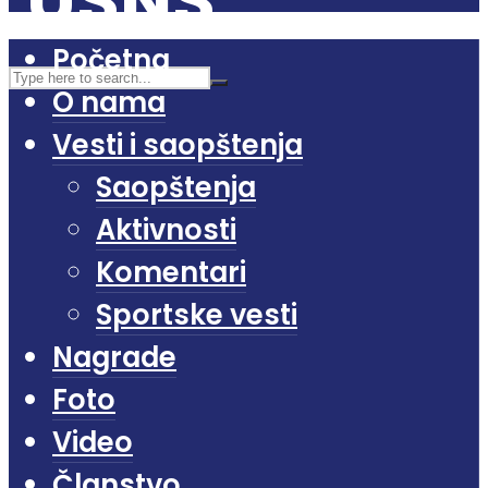
Početna
O nama
Vesti i saopštenja
Saopštenja
Aktivnosti
Komentari
Sportske vesti
Nagrade
Foto
Video
Članstvo