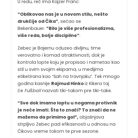
U redu, reč ima Kajzer Franc:
“Oblikovao nas je u novom stilu, nešto
drukčije od Čika”
, sećao se
Bekenbauer.
“Bilo je više profesionalizma,
više reda, bolje discipline”
.
Zebec je Bajernu oduzeo divljinu, time
verovatno i komad atraktivnosti, dok je
kontrola lopte koju je propisao i nametao kao
stil u svim svojim ekipama, u medijima
etiketirana kao “šah na travnjaku”. Tek mnogo
godina kasnije
Rajmud Hinko
iz Kikera taj
će
Fußball
nazvati tiki-takom pre tiki-take.
“Sve dok imamo loptu u nogama protivnik
je neće imati. Šta to znači? To znači da ne
možemo da primimo gol”,
objašnjava
strpljivo Zebec pad efikasnosti u odnosu na
Čikovo vreme tokom te prve sezone.