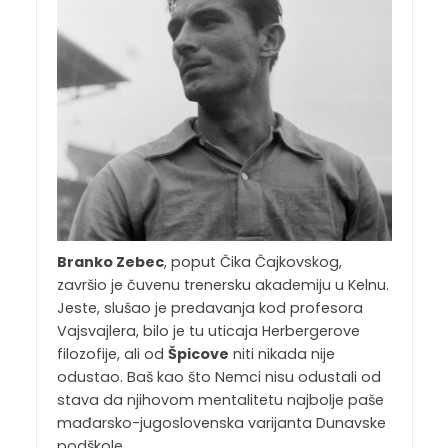
Branko Zebec
, poput Čika Čajkovskog,
završio je čuvenu trenersku akademiju u Kelnu.
Jeste, slušao je predavanja kod profesora
Vajsvajlera, bilo je tu uticaja Herbergerove
filozofije, ali od
Špicove
niti nikada nije
odustao. Baš kao što Nemci nisu odustali od
stava da njihovom mentalitetu najbolje paše
mađarsko-jugoslovenska varijanta Dunavske
podškole.