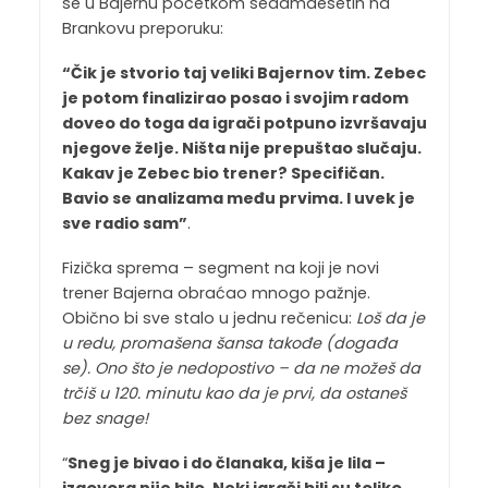
se u Bajernu početkom sedamdesetih na
Brankovu preporuku:
“Čik je stvorio taj veliki Bajernov tim. Zebec
je potom finalizirao posao i svojim radom
doveo do toga da igrači potpuno izvršavaju
njegove želje. Ništa nije prepuštao slučaju.
Kakav je Zebec bio trener? Specifičan.
Bavio se analizama među prvima. I uvek je
sve radio sam”
.
Fizička sprema – segment na koji je novi
trener Bajerna obraćao mnogo pažnje.
Obično bi sve stalo u jednu rečenicu:
Loš da je
u redu, promašena šansa takođe (događa
se). Ono što je nedopostivo – da ne možeš da
trčiš u 120. minutu kao da je prvi, da ostaneš
bez snage!
“
Sneg je bivao i do članaka, kiša je lila –
izgovora nije bilo. Neki igrači bili su toliko