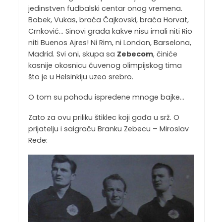
jedinstven fudbalski centar onog vremena.
Bobek, Vukas, braća Čajkovski, braća Horvat,
Crnković… Sinovi grada kakve nisu imali niti Rio
niti Buenos Ajres! Ni Rim, ni London, Barselona,
Madrid. Svi oni, skupa sa
Zebecom
, činiće
kasnije okosnicu čuvenog olimpijskog tima
što je u Helsinkiju uzeo srebro.
O tom su pohodu ispredene mnoge bajke…
Zato za ovu priliku štiklec koji gađa u srž. O
prijatelju i saigraču Branku Zebecu – Miroslav
Rede: