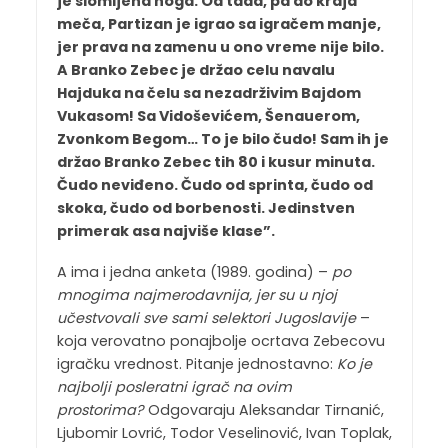
je slomljena noga. Od tada, pa do kraja
meča, Partizan je igrao sa igračem manje,
jer prava na zamenu u ono vreme nije bilo.
A Branko Zebec je držao celu navalu
Hajduka na čelu sa nezadrživim Bajdom
Vukasom! Sa Vidoševićem, Šenauerom,
Zvonkom Begom… To je bilo čudo! Sam ih je
držao Branko Zebec tih 80 i kusur minuta.
Čudo neviđeno. Čudo od sprinta, čudo od
skoka, čudo od borbenosti. Jedinstven
primerak asa najviše klase”.
A ima i jedna anketa (1989. godina) –
po
mnogima najmerodavnija, jer su u njoj
učestvovali sve sami selektori Jugoslavije
–
koja verovatno ponajbolje ocrtava Zebecovu
igračku vrednost. Pitanje jednostavno:
Ko je
najbolji posleratni igrač na ovim
prostorima?
Odgovaraju Aleksandar Tirnanić,
Ljubomir Lovrić, Todor Veselinović, Ivan Toplak,