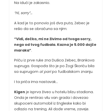
Na idući je zakasnio.
“Hi, sorry”…
A kad je to ponovio još dva puta, Zebec je
rešio da se obračuna sa njim:
“Vidi, dečko, mi ne živimo od tvoga sorry,
nego od tvog fudbala. Kazna je 5.000 dojče
maraka”
.
Priču iz prve ruke zna Dušica Zebec, Brankova
supruga. Gospođa što je po Žogi Škoriću bila
sa suprugom
al pari
po fudbalskom znanju.
I ta priča ima nastavak…
Kigen
je isprva živeo u hotelu blizu stadiona.
Onda je rentirao vilu van grada i dovezao
skupoceni automobil iz Engleske kako bi
odlazio na trening. Ali dođe vreme, zaveje.