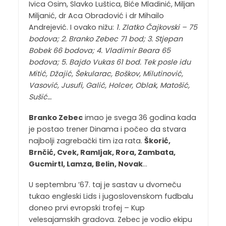
Ivica Osim, Slavko Luštica, Biće Mladinić, Miljan
Miljanić, dr Aca Obradović i dr Mihailo
Andrejević. I ovako nižu:
1. Zlatko Čajkovski – 75
bodova; 2. Branko Zebec 71 bod; 3. Stjepan
Bobek 66 bodova; 4. Vladimir Beara 65
bodova; 5. Bajdo Vukas 61 bod. Tek posle idu
Mitić, Džajić, Šekularac, Boškov, Milutinović,
Vasović, Jusufi, Galić, Holcer, Oblak, Matošić,
Sušić…
Branko Zebec
imao je svega 36 godina kada
je postao trener Dinama i počeo da stvara
najbolji zagrebački tim iza rata.
Škorić,
Brnčić, Cvek, Ramljak, Rora, Zambata,
Gucmirtl, Lamza, Belin, Novak
…
U septembru ’67. taj je sastav u dvomeču
tukao engleski Lids i jugoslovenskom fudbalu
doneo prvi evropski trofej – Kup
velesajamskih gradova. Zebec je vodio ekipu