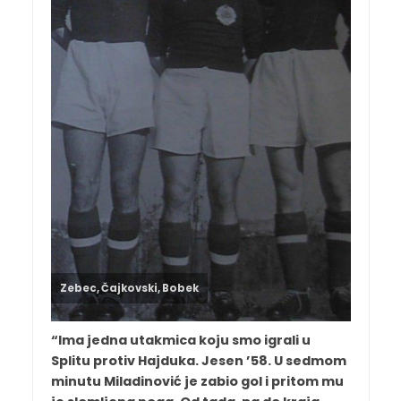
Zebec, Čajkovski, Bobek
“Ima jedna utakmica koju smo igrali u
Splitu protiv Hajduka. Jesen ’58. U sedmom
minutu Miladinović je zabio gol i pritom mu