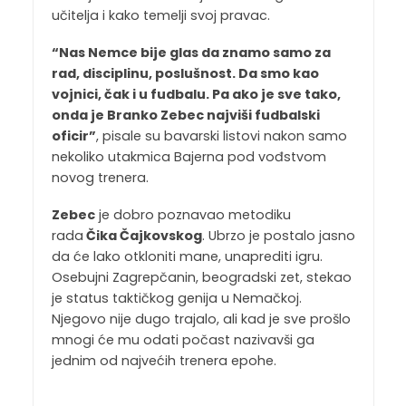
učitelja i kako temelji svoj pravac.
“Nas Nemce bije glas da znamo samo za
rad, disciplinu, poslušnost. Da smo kao
vojnici, čak i u fudbalu. Pa ako je sve tako,
onda je Branko Zebec najviši fudbalski
oficir”
, pisale su bavarski listovi nakon samo
nekoliko utakmica Bajerna pod vođstvom
novog trenera.
Zebec
je dobro poznavao metodiku
rada
Čika Čajkovskog
. Ubrzo je postalo jasno
da će lako otkloniti mane, unaprediti igru.
Osebujni Zagrepčanin, beogradski zet, stekao
je status taktičkog genija u Nemačkoj.
Njegovo nije dugo trajalo, ali kad je sve prošlo
mnogi će mu odati počast nazivavši ga
jednim od najvećih trenera epohe.