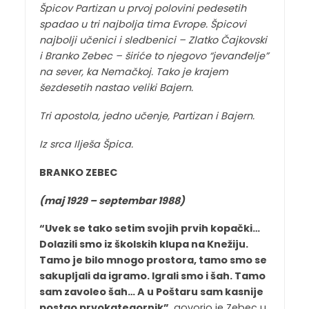
Špicov Partizan u prvoj polovini pedesetih
spadao u tri najbolja tima Evrope. Špicovi
najbolji učenici i sledbenici – Zlatko Čajkovski
i Branko Zebec – širiće to njegovo “jevanđelje”
na sever, ka Nemačkoj. Tako je krajem
šezdesetih nastao veliki Bajern.
Tri apostola, jedno učenje, Partizan i Bajern.
Iz srca Ilješa Špica.
BRANKO ZEBEC
(maj 1929 – septembar 1988)
“Uvek se tako setim svojih prvih kopački…
Dolazili smo iz školskih klupa na Knežiju.
Tamo je bilo mnogo prostora, tamo smo se
sakupljali da igramo. Igrali smo i šah. Tamo
sam zavoleo šah… A u Poštaru sam kasnije
postao prvokategornik”
, govorio je Zebec u