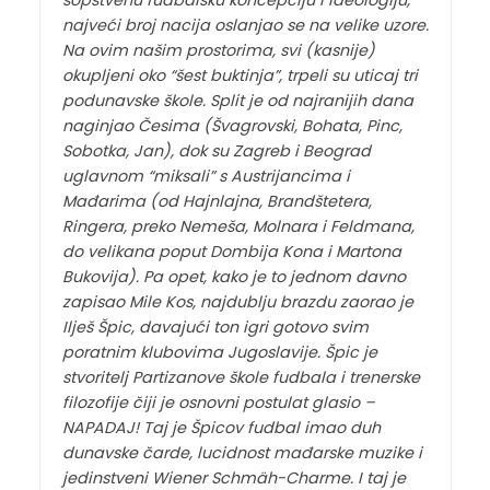
najveći broj nacija oslanjao se na velike uzore.
Na ovim našim prostorima, svi (kasnije)
okupljeni oko “šest buktinja”, trpeli su uticaj tri
podunavske škole. Split je od najranijih dana
naginjao Česima (Švagrovski, Bohata, Pinc,
Sobotka, Jan), dok su Zagreb i Beograd
uglavnom “miksali” s Austrijancima i
Mađarima (od Hajnlajna, Brandštetera,
Ringera, preko Nemeša, Molnara i Feldmana,
do velikana poput Dombija Kona i Martona
Bukovija). Pa opet, kako je to jednom davno
zapisao Mile Kos, najdublju brazdu zaorao je
Ilješ Špic, davajući ton igri gotovo svim
poratnim klubovima Jugoslavije. Špic je
stvoritelj Partizanove škole fudbala i trenerske
filozofije čiji je osnovni postulat glasio –
NAPADAJ! Taj je Špicov fudbal imao duh
dunavske čarde, lucidnost mađarske muzike i
jedinstveni Wiener Schmäh-Charme. I taj je