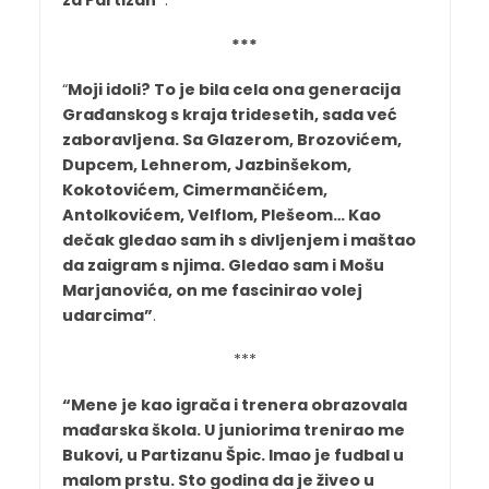
za Partizan”
.
***
“
Moji idoli? To je bila cela ona generacija
Građanskog s kraja tridesetih, sada već
zaboravljena. Sa Glazerom, Brozovićem,
Dupcem, Lehnerom, Jazbinšekom,
Kokotovićem, Cimermančićem,
Antolkovićem, Velflom, Plešeom… Kao
dečak gledao sam ih s divljenjem i maštao
da zaigram s njima. Gledao sam i Mošu
Marjanovića, on me fascinirao volej
udarcima”
.
***
“Mene je kao igrača i trenera obrazovala
mađarska škola. U juniorima trenirao me
Bukovi, u Partizanu Špic. Imao je fudbal u
malom prstu. Sto godina da je živeo u