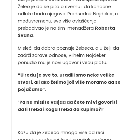
Želeo je da se pita o svemu i da konačne
odluke budu njegove. Predsednik Nojdeker, u
međuvremenu, sve više ovlašćenja
prebacivao je na tim-menadžera
Roberta
Švana
.
Misleći da dobro poznaje Zebeca, a u želji da
zadrži zdrave odnose, Vilhelm Nojdeker
ponudio mu je novi ugovor i veću platu.
“U redu je sve to, uradili smo neke velike
stvari, ali ako želimo još više moramo da se
pojačamo”
.
“
Pa ne mislite valjda da ćete mi vi govoriti
da li treba i koga treba da kupimo?!
”
Kažu da je Zebeca mnogo više od reči
pogodio nadmeni, kiseli smešak moćnog