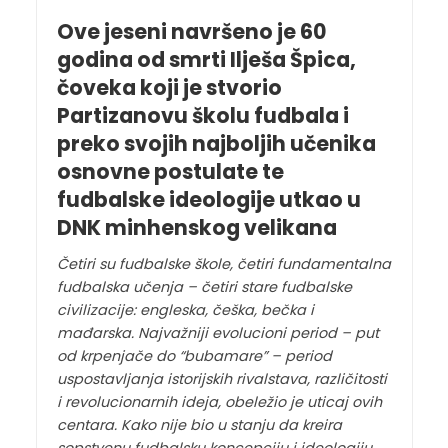
Ove jeseni navršeno je 60
godina od smrti Ilješa Špica,
čoveka koji je stvorio
Partizanovu školu fudbala i
preko svojih najboljih učenika
osnovne postulate te
fudbalske ideologije utkao u
DNK minhenskog velikana
Četiri su fudbalske škole, četiri fundamentalna
fudbalska učenja – četiri stare fudbalske
civilizacije: engleska, češka, bečka i
mađarska. Najvažniji evolucioni period – put
od krpenjače do “bubamare” – period
uspostavljanja istorijskih rivalstava, različitosti
i revolucionarnih ideja, obeležio je uticaj ovih
centara. Kako nije bio u stanju da kreira
sopstvenu fudbalsku koncepciju i ideologiju,