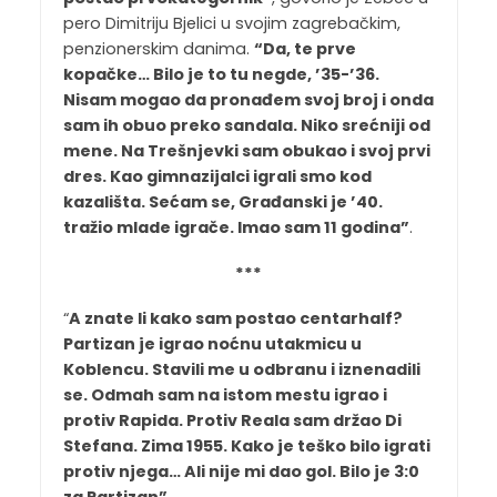
pero Dimitriju Bjelici u svojim zagrebačkim,
penzionerskim danima.
“Da, te prve
kopačke… Bilo je to tu negde, ’35-’36.
Nisam mogao da pronađem svoj broj i onda
sam ih obuo preko sandala. Niko srećniji od
mene. Na Trešnjevki sam obukao i svoj prvi
dres. Kao gimnazijalci igrali smo kod
kazališta. Sećam se, Građanski je ’40.
tražio mlade igrače. Imao sam 11 godina”
.
***
“
A znate li kako sam postao centarhalf?
Partizan je igrao noćnu utakmicu u
Koblencu. Stavili me u odbranu i iznenadili
se. Odmah sam na istom mestu igrao i
protiv Rapida. Protiv Reala sam držao Di
Stefana. Zima 1955. Kako je teško bilo igrati
protiv njega… Ali nije mi dao gol. Bilo je 3:0