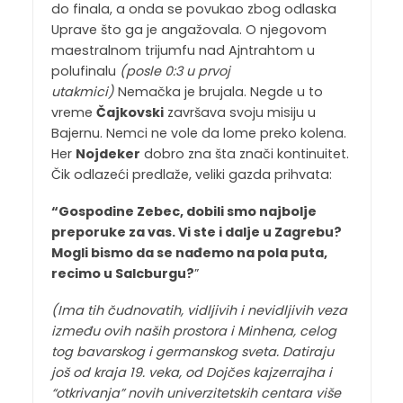
do finala, a onda se povukao zbog odlaska
Uprave što ga je angažovala. O njegovom
maestralnom trijumfu nad Ajntrahtom u
polufinalu
(posle 0:3 u prvoj
utakmici)
Nemačka je brujala. Negde u to
vreme
Čajkovski
završava svoju misiju u
Bajernu. Nemci ne vole da lome preko kolena.
Her
Nojdeker
dobro zna šta znači kontinuitet.
Čik odlazeći predlaže, veliki gazda prihvata:
“Gospodine Zebec, dobili smo najbolje
preporuke za vas. Vi ste i dalje u Zagrebu?
Mogli bismo da se nađemo na pola puta,
recimo u Salcburgu?
”
(Ima tih čudnovatih, vidljivih i nevidljivih veza
između ovih naših prostora i Minhena, celog
tog bavarskog i germanskog sveta. Datiraju
još od kraja 19. veka, od Dojčes kajzerrajha i
“otkrivanja” novih univerzitetskih centara više