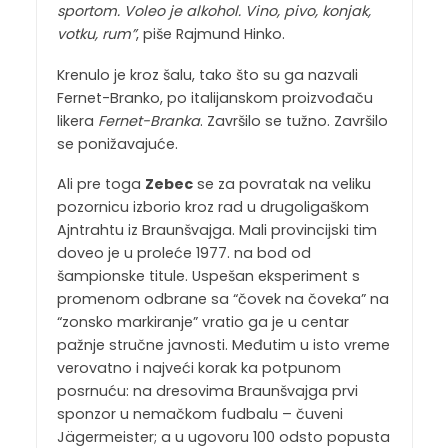
sportom. Voleo je alkohol. Vino, pivo, konjak,
votku, rum”
, piše Rajmund Hinko.
Krenulo je kroz šalu, tako što su ga nazvali
Fernet-Branko, po italijanskom proizvođaču
likera
Fernet-Branka
. Završilo se tužno. Završilo
se ponižavajuće.
Ali pre toga
Zebec
se za povratak na veliku
pozornicu izborio kroz rad u drugoligaškom
Ajntrahtu iz Braunšvajga. Mali provincijski tim
doveo je u proleće 1977. na bod od
šampionske titule. Uspešan eksperiment s
promenom odbrane sa “čovek na čoveka” na
“zonsko markiranje” vratio ga je u centar
pažnje stručne javnosti. Međutim u isto vreme
verovatno i najveći korak ka potpunom
posrnuću: na dresovima Braunšvajga prvi
sponzor u nemačkom fudbalu – čuveni
Jägermeister; a u ugovoru 100 odsto popusta