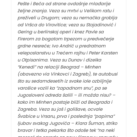
Pešte i Beča od strane ovdašnje mlađarije
željne znanja. Veza su mrtvi u Velikom ratu i
preživeli u Drugom; veza su nemačka groblja
od Vršca do Virovitice; veza su Stojadinović i
Gering u berlinskoj operi i knez Pavle sa
Firerom za bogatom trpezom u predvečerje
grdne nesreće; Ivo Andrić u predratnom
veleposlanstvu u Trećem rajhu i Peter Karsten
u Otpisanima. Veza su Dunav i dizelka
“Kenedi” na relaciji Beograd – Minhen
(obavezno via Vinkovci i Zagreb), te autobusi
što su sedamdesetih iz svake iole ozbiljnije
varošice vozili ka “zapadnom snu”, pa se
Jugosloveni odreda šalili – ili možda nisu? –
kako im Minhen postaje bliži od Beograda i
Zagreba. Veza su još i golišave, ocvale
Švabice u Vrsaru, prva i poslednja “papirna”
ljubav svakog Jugovića – Klara Šuman, striko
bravar i tetka pekarka što odoše tek “na neki