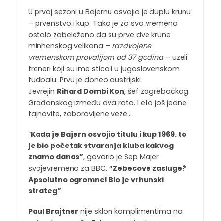
U prvoj sezoni u Bajernu osvojio je duplu krunu
– prvenstvo i kup. Tako je za sva vremena
ostalo zabeleženo da su prve dve krune
minhenskog velikana –
razdvojene
vremenskom provalijom od 37 godina
– uzeli
treneri koji su ime sticali u jugoslovenskom
fudbalu. Prvu je doneo austrijski
Jevrejin
Rihard Dombi Kon
, šef zagrebačkog
Građanskog između dva rata. I eto još jedne
tajnovite, zaboravljene veze…
“
Kada je Bajern osvojio titulu i kup 1969. to
je bio početak stvaranja kluba kakvog
znamo danas”
, govorio je Sep Majer
svojevremeno za BBC.
“Zebecove zasluge?
Apsolutno ogromne! Bio je vrhunski
strateg”
.
Paul Brajtner
nije sklon komplimentima na