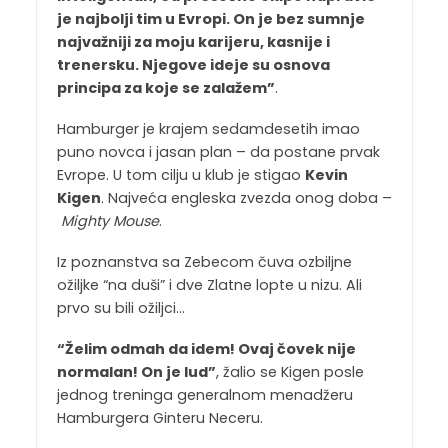
je najbolji tim u Evropi. On je bez sumnje
najvažniji za moju karijeru, kasnije i
trenersku. Njegove ideje su osnova
principa za koje se zalažem”
.
Hamburger je krajem sedamdesetih imao
puno novca i jasan plan – da postane prvak
Evrope. U tom cilju u klub je stigao
Kevin
Kigen
. Najveća engleska zvezda onog doba –
Mighty Mouse
.
Iz poznanstva sa Zebecom čuva ozbiljne
ožiljke “na duši” i dve Zlatne lopte u nizu. Ali
prvo su bili ožiljci…
“Želim odmah da idem! Ovaj čovek nije
normalan! On je lud”
, žalio se Kigen posle
jednog treninga generalnom menadžeru
Hamburgera Ginteru Neceru.