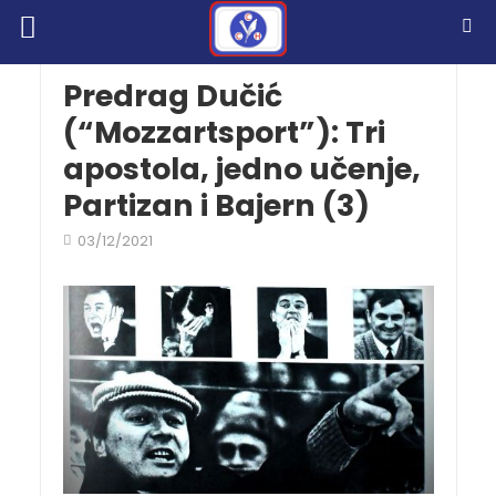
Predrag Dučić
(“Mozzartsport”): Tri
apostola, jedno učenje,
Partizan i Bajern (3)
03/12/2021