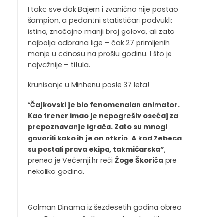
I tako sve dok Bajern i zvanično nije postao
šampion, a pedantni statističari podvukli:
istina, značajno manji broj golova, ali zato
najbolja odbrana lige – čak 27 primljenih
manje u odnosu na prošlu godinu. I što je
najvažnije – titula.
Krunisanje u Minhenu posle 37 leta!
“
Čajkovski je bio fenomenalan animator.
Kao trener imao je nepogrešiv osećaj za
prepoznavanje igrača. Zato su mnogi
govorili kako ih je on otkrio. A kod Zebeca
su postali prava ekipa, takmičarska”
,
preneo je Večernji.hr reči
Žoge Škorića
pre
nekoliko godina.
Golman Dinama iz šezdesetih godina obreo