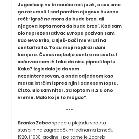
Jugoslaviji ne bi naučio naš jezik, a sve smo
ga razumeli. I sad pamtim njegove čuvene
reči: ‘Igrač ne mora da bude brzo, ali
njegova lopta mora da bude brzo’. Kad sam
bio reprezentativac Evrope pozivan sam
kao levo krilo, a Ilješ-bači me vrati na
centarhalfa. To su moji najdraži dani
karijere. Čuvaš najbolje centre na svetu. I
sačuvao sam ih tako da nisu pipnuli loptu.
Kako? Izgledalo je da sam
nezainteresovan, a onda odjednom kao
metak istrčim ispred njih i odnesem loptu.
Čisto. Bio sam hitar. Sa loptom 11,2 u ono
vreme. Malo ko je to mogao”
.
***
Branko Zebec
spada u plejadu vedeta
stasalih na zagrebačkim ledinama između
1920. i 1930. godine. I po tome je Zagreb