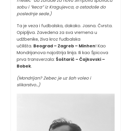
mesec” da zarade za novu Simpovu spavaću
sobu i “keca” iz Kragujevca, a ostadoše do
poslednje sede.)
Ta je veza i fudbalska, dakako. Jasna. Čvrsta.
Opipljiva. Zavedena za sva vremena u
udžbenike, živa kroz fudbalska
učilišta.
Beograd – Zagreb – Minhen
! Kao
Mondrijanova najoštrija linija. Ili kao Špicova
prva transverzala:
Šoštarić – Čajkovski –
Bobek
.
(Mondrijan? Zebec je uz šah voleo i
slikarstvo…)