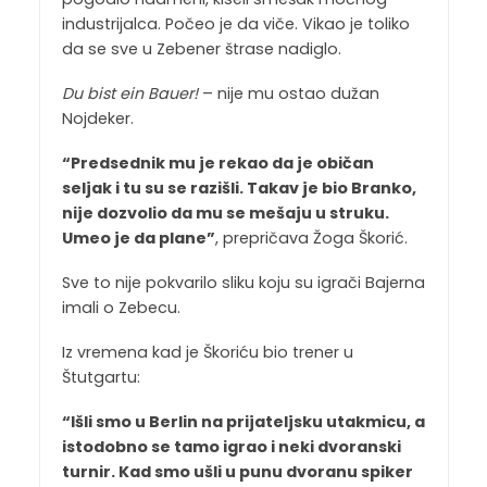
industrijalca. Počeo je da viče. Vikao je toliko
da se sve u Zebener štrase nadiglo.
Du bist ein Bauer!
– nije mu ostao dužan
Nojdeker.
“Predsednik mu je rekao da je običan
seljak i tu su se razišli. Takav je bio Branko,
nije dozvolio da mu se mešaju u struku.
Umeo je da plane”
, prepričava Žoga Škorić.
Sve to nije pokvarilo sliku koju su igrači Bajerna
imali o Zebecu.
Iz vremena kad je Škoriću bio trener u
Štutgartu:
“Išli smo u Berlin na prijateljsku utakmicu, a
istodobno se tamo igrao i neki dvoranski
turnir. Kad smo ušli u punu dvoranu spiker