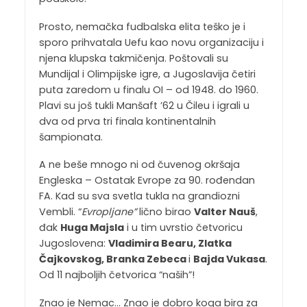
Prosto, nemačka fudbalska elita teško je i
sporo prihvatala Uefu kao novu organizaciju i
njena klupska takmičenja. Poštovali su
Mundijal i Olimpijske igre, a Jugoslavija četiri
puta zaredom u finalu OI – od 1948. do 1960.
Plavi su još tukli Manšaft ’62 u Čileu i igrali u
dva od prva tri finala kontinentalnih
šampionata.
A ne beše mnogo ni od čuvenog okršaja
Engleska – Ostatak Evrope za 90. rođendan
FA. Kad su sva svetla tukla na grandiozni
Vembli. “
Evropljane”
lično birao
Valter Nauš
,
đak
Huga Majsla
i u tim uvrstio četvoricu
Jugoslovena:
Vladimira Bearu, Zlatka
Čajkovskog, Branka Zebeca
i
Bajda Vukasa
.
Od 11 najboljih četvorica “naših”!
Znao je Nemac… Znao je dobro koga bira za