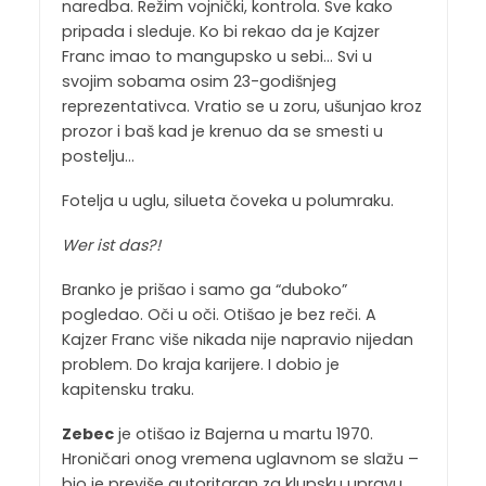
naredba. Režim vojnički, kontrola. Sve kako
pripada i sleduje. Ko bi rekao da je Kajzer
Franc imao to mangupsko u sebi… Svi u
svojim sobama osim 23-godišnjeg
reprezentativca. Vratio se u zoru, ušunjao kroz
prozor i baš kad je krenuo da se smesti u
postelju…
Fotelja u uglu, silueta čoveka u polumraku.
Wer ist das?!
Branko je prišao i samo ga “duboko”
pogledao. Oči u oči. Otišao je bez reči. A
Kajzer Franc više nikada nije napravio nijedan
problem. Do kraja karijere. I dobio je
kapitensku traku.
Zebec
je otišao iz Bajerna u martu 1970.
Hroničari onog vremena uglavnom se slažu –
bio je previše autoritaran za klupsku upravu.