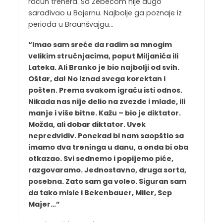
račun trenera. Sa Zebecom nije dugo
sarađivao u Bajernu. Najbolje ga poznaje iz
perioda u Braunšvajgu…
“Imao sam sreće da radim sa mnogim
velikim stručnjacima, poput Miljanića ili
Lateka. Ali Branko je bio najbolji od svih.
Oštar, da! No iznad svega korektan i
pošten. Prema svakom igraču isti odnos.
Nikada nas nije delio na zvezde i mlade, ili
manje i više bitne. Kažu – bio je diktator.
Možda, ali dobar diktator. Uvek
nepredvidiv. Ponekad bi nam saopštio sa
imamo dva treninga u danu, a onda bi oba
otkazao. Svi sednemo i popijemo piće,
razgovaramo. Jednostavno, druga sorta,
posebna. Zato sam ga voleo. Siguran sam
da tako misle i Bekenbauer, Miler, Sep
Majer…”