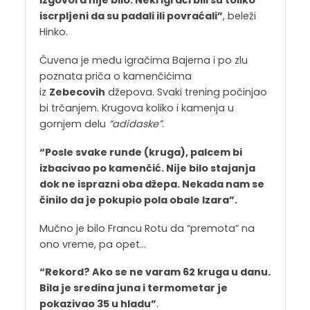
iscrpljeni da su padali ili povraćali”
, beleži
Hinko.
Čuvena je među igračima Bajerna i po zlu
poznata priča o kamenčićima
iz
Zebecovih
džepova. Svaki trening počinjao
bi trčanjem. Krugova koliko i kamenja u
gornjem delu
“adidaske”
.
“Posle svake runde (kruga), palcem bi
izbacivao po kamenčić. Nije bilo stajanja
dok ne isprazni oba džepa. Nekada nam se
činilo da je pokupio pola obale Izara”.
Mučno je bilo Francu Rotu da “premota” na
ono vreme, pa opet…
“Rekord? Ako se ne varam 62 kruga u danu.
Bila je sredina juna i termometar je
pokazivao 35 u hladu”
.