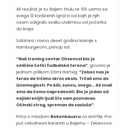
Ali rezultat je tu: Bajern titulu te ’69. uzima sa
svega 13 korišćenih igrača od kojih je njih
osam odigralo svaku utakmicu od početka
do kraja.
Salatara i ravno deset godina kasnije s
Hamburgerom, princip isti.
“Naš trening centar Ohsencol bio je
veličine četiri fudbalska terena”
, govorio je
jednom prilikom Džimi Hartvig.
“Zebec nas je
terao da trčimo skroz okolo. Trčali smo do
iznemoglosti. Po kiši, suncu, snegu… Ali znali
smo da ćemo napredovati. Bio je jedan od
najiskrenijih ljudi što sam poznavao.
Očinski strog, spreman da sasluša”
.
Priča o mladom
Bekenbaueru
za antrfile. Prvi
put celodnevni karantin u Bajernu – Zebecova