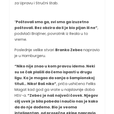
za Upravu i Stručni štab.
“
Poštovali smo ga, svi smo ga izuzetno
poštovali. Bez obzira da li je bio pijan ili ne”
,
podvlači Brajtner, povratnik iz Reala u to
vreme.
Poslednje velike stvari
Branko Zebec
napravio
je u Hamburgeru.
“Niko nije znao u kom pravcu idemo. Neki
su se čak plašili da ćemo ispasti u drugu
ligu. Ko je mogao da sanja o šampionskoj
tituli… Niko! Baš niko”
, priča ushićeno Feliks
Magat kad god ga vrate u najslavnije doba
HSV-a.
“Zebec je naš najveći čovek. Njegov
cilj uvek je bila pobeda i naučio nas je kako
da do nje dođemo. Bio je veoma
inteligentan, od prosečne ekipe napravio