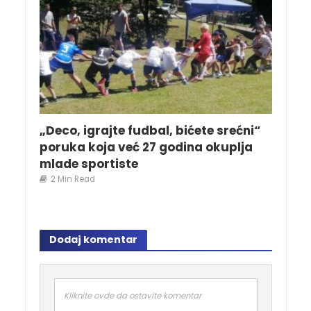
„Deco, igrajte fudbal, bićete srećni“
poruka koja već 27 godina okuplja
mlade sportiste
2 Min Read
Dodaj komentar
Kliknite ovde da ostavite komentar