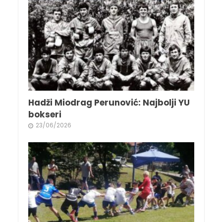
Hadži Miodrag Perunović: Najbolji YU
bokseri
23/06/2026