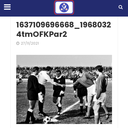
1637109696668_1968032
4tmOFKPar2
27/11/2021