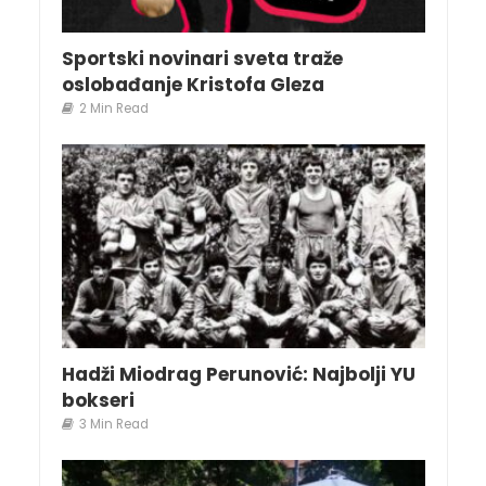
Sportski novinari sveta traže
oslobađanje Kristofa Gleza
2 Min Read
Hadži Miodrag Perunović: Najbolji YU
bokseri
3 Min Read