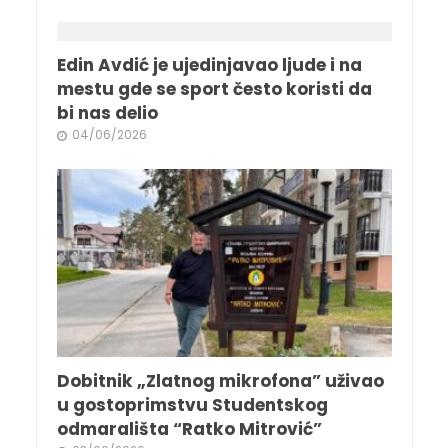
Edin Avdić je ujedinjavao ljude i na
mestu gde se sport često koristi da
bi nas delio
04/06/2026
Dobitnik „Zlatnog mikrofona” uživao
u gostoprimstvu Studentskog
odmarališta “Ratko Mitrović”