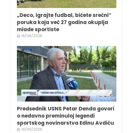
„Deco, igrajte fudbal, bićete srećni“
poruka koja već 27 godina okuplja
mlade sportiste
16/06/2026
Predsednik USNS Petar Denda govori
o nedavno preminuloj legendi
sportskog novinarstva Edinu Avdiću
10/06/2026