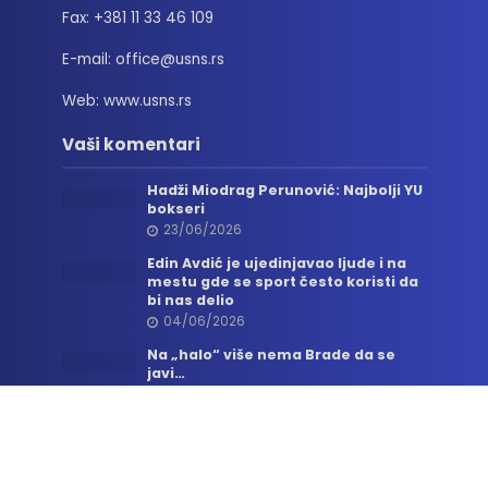
Fax: +381 11 33 46 109
E-mail: office@usns.rs
Web: www.usns.rs
Vaši komentari
Hadži Miodrag Perunović: Najbolji YU
bokseri
23/06/2026
Edin Avdić je ujedinjavao ljude i na
mestu gde se sport često koristi da
bi nas delio
04/06/2026
Na „halo“ više nema Brade da se
javi…
06/05/2026
Sva prava zadržana. © 2026. Udruženje