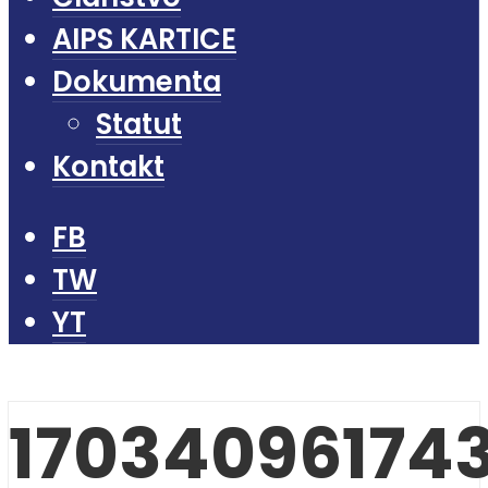
AIPS KARTICE
Dokumenta
Statut
Kontakt
FB
TW
YT
17034096174