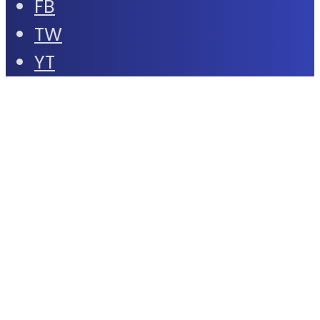
FB
TW
YT