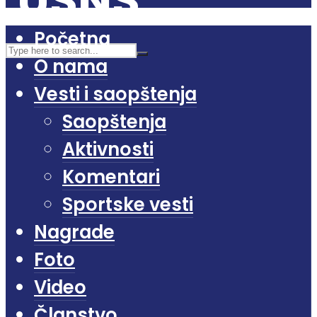
Početna
O nama
Vesti i saopštenja
Saopštenja
Aktivnosti
Komentari
Sportske vesti
Nagrade
Foto
Video
Članstvo