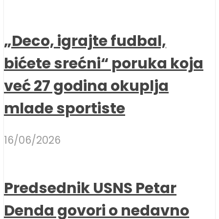
„Deco, igrajte fudbal,
bićete srećni“ poruka koja
već 27 godina okuplja
mlade sportiste
16/06/2026
Predsednik USNS Petar
Denda govori o nedavno