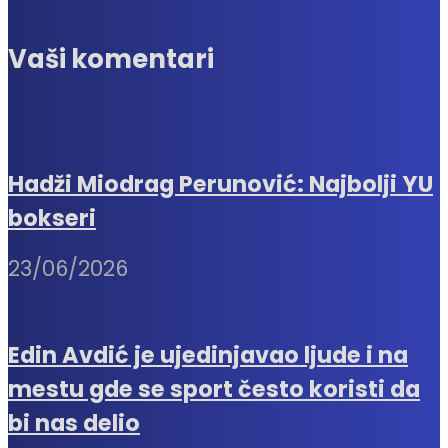
Vaši komentari
Hadži Miodrag Perunović: Najbolji YU
bokseri
23/06/2026
Edin Avdić je ujedinjavao ljude i na
mestu gde se sport često koristi da
bi nas delio