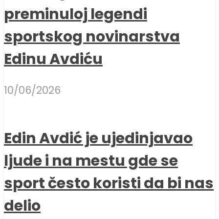
preminuloj legendi
sportskog novinarstva
Edinu Avdiću
10/06/2026
Edin Avdić je ujedinjavao
ljude i na mestu gde se
sport često koristi da bi nas
delio