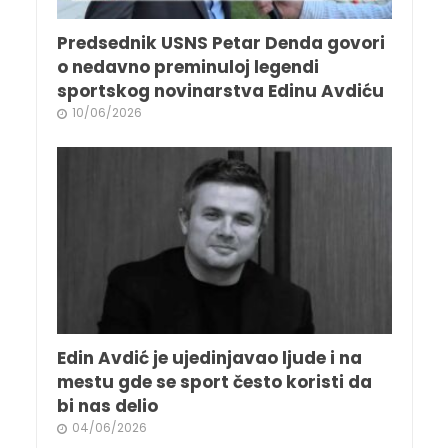
Predsednik USNS Petar Denda govori
o nedavno preminuloj legendi
sportskog novinarstva Edinu Avdiću
10/06/2026
Edin Avdić je ujedinjavao ljude i na
mestu gde se sport često koristi da
bi nas delio
04/06/2026