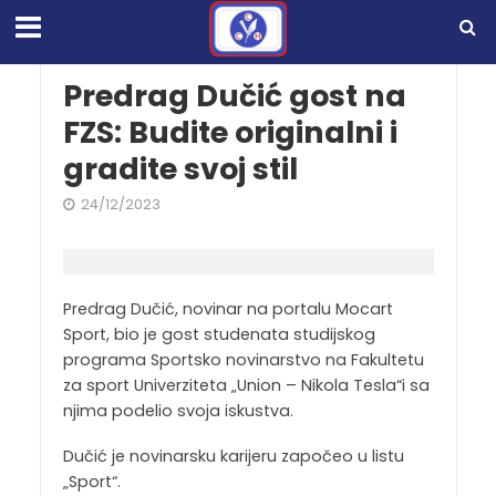
Predrag Dučić gost na
FZS: Budite originalni i
gradite svoj stil
24/12/2023
Predrag Dučić, novinar na portalu Mocart
Sport, bio je gost studenata studijskog
programa Sportsko novinarstvo na Fakultetu
za sport Univerziteta „Union – Nikola Tesla“i sa
njima podelio svoja iskustva.
Dučić je novinarsku karijeru započeo u listu
„Sport“.