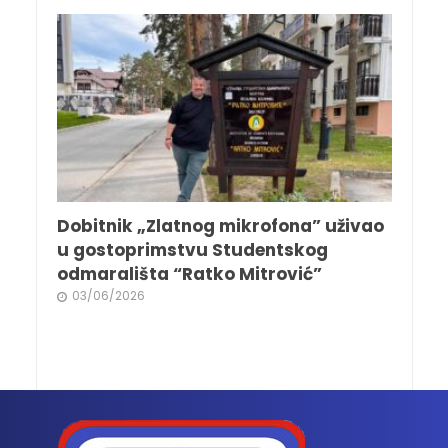
Dobitnik „Zlatnog mikrofona” uživao
u gostoprimstvu Studentskog
odmarališta “Ratko Mitrović”
03/06/2026