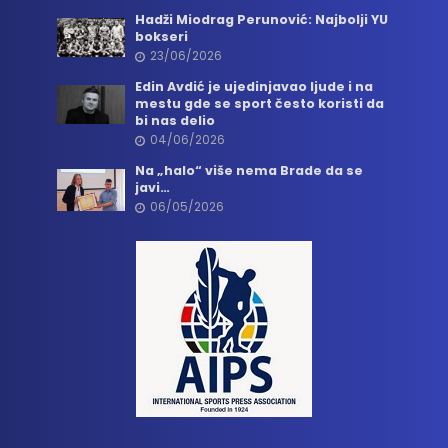
Hadži Miodrag Perunović: Najbolji YU
bokseri
23/06/2026
Edin Avdić je ujedinjavao ljude i na
mestu gde se sport često koristi da
bi nas delio
04/06/2026
Na „halo“ više nema Brade da se
javi…
06/05/2026