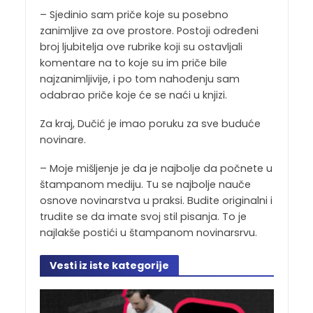
– Sjedinio sam priče koje su posebno
zanimljive za ove prostore. Postoji određeni
broj ljubitelja ove rubrike koji su ostavljali
komentare na to koje su im priče bile
najzanimljivije, i po tom nahođenju sam
odabrao priče koje će se naći u knjizi.
Za kraj, Dučić je imao poruku za sve buduće
novinare.
– Moje mišljenje je da je najbolje da počnete u
štampanom mediju. Tu se najbolje nauče
osnove novinarstva u praksi. Budite originalni i
trudite se da imate svoj stil pisanja. To je
najlakše postići u štampanom novinarsrvu.
Vesti iz iste kategorije