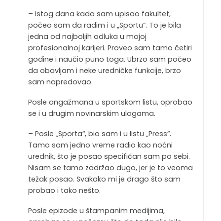
– Istog dana kada sam upisao fakultet,
počeo sam da radim i u „Sportu“. To je bila
jedna od najboljih odluka u mojoj
profesionalnoj karijeri. Proveo sam tamo četiri
godine i naučio puno toga. Ubrzo sam počeo
da obavljam i neke uredničke funkcije, brzo
sam napredovao.
Posle angažmana u sportskom listu, oprobao
se i u drugim novinarskim ulogama.
– Posle „Sporta“, bio sam i u listu „Press“.
Tamo sam jedno vreme radio kao noćni
urednik, što je posao specifičan sam po sebi.
Nisam se tamo zadržao dugo, jer je to veoma
težak posao. Svakako mi je drago što sam
probao i tako nešto.
Posle epizode u štampanim medijima,