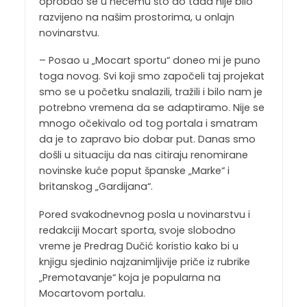
oprobao se u nečemu što do tada nije bilo
razvijeno na našim prostorima, u onlajn
novinarstvu.
– Posao u „Mocart sportu“ doneo mi je puno
toga novog. Svi koji smo započeli taj projekat
smo se u početku snalazili, tražili i bilo nam je
potrebno vremena da se adaptiramo. Nije se
mnogo očekivalo od tog portala i smatram
da je to zapravo bio dobar put. Danas smo
došli u situaciju da nas citiraju renomirane
novinske kuće poput španske „Marke“ i
britanskog „Gardijana“.
Pored svakodnevnog posla u novinarstvu i
redakciji Mocart sporta, svoje slobodno
vreme je Predrag Dučić koristio kako bi u
knjigu sjedinio najzanimljivije priče iz rubrike
„Premotavanje“ koja je popularna na
Mocartovom portalu.