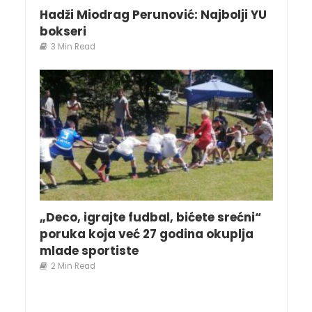
Hadži Miodrag Perunović: Najbolji YU
bokseri
3 Min Read
„Deco, igrajte fudbal, bićete srećni“
poruka koja već 27 godina okuplja
mlade sportiste
2 Min Read