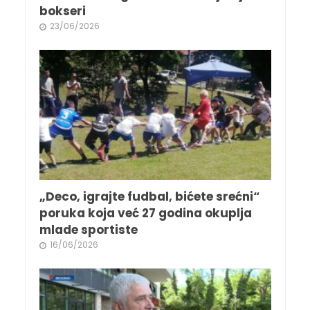
bokseri
23/06/2026
„Deco, igrajte fudbal, bićete srećni“
poruka koja već 27 godina okuplja
mlade sportiste
16/06/2026