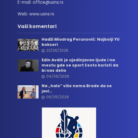
E-mail: office@usns.rs
Web: www.usns.rs
Vaši komentari
Hadži Miodrag Perunović: Najbolji YU
bokseri
23/06/2026
Edin Avdić je ujedinjavao ljude i na
mestu gde se sport često koristi da
bi nas delio
04/06/2026
Na „halo“ više nema Brade da se
javi…
06/05/2026