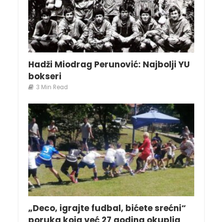
Hadži Miodrag Perunović: Najbolji YU
bokseri
3 Min Read
„Deco, igrajte fudbal, bićete srećni“
poruka koja već 27 godina okuplja