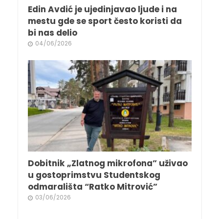
Edin Avdić je ujedinjavao ljude i na
mestu gde se sport često koristi da
bi nas delio
04/06/2026
Dobitnik „Zlatnog mikrofona” uživao
u gostoprimstvu Studentskog
odmarališta “Ratko Mitrović”
03/06/2026