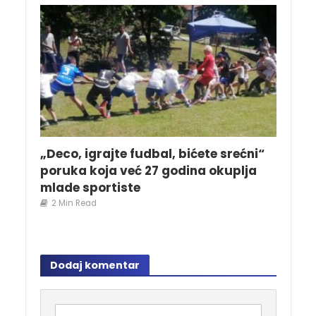
„Deco, igrajte fudbal, bićete srećni“
poruka koja već 27 godina okuplja
mlade sportiste
2 Min Read
Dodaj komentar