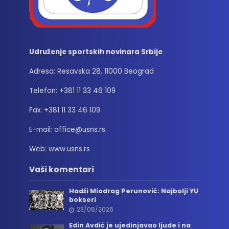
Udruženje sportskih novinara Srbije
Adresa: Resavska 28, 11000 Beograd
Telefon: +381 11 33 46 109
Fax: +381 11 33 46 109
E-mail: office@usns.rs
Web: www.usns.rs
Vaši komentari
Hadži Miodrag Perunović: Najbolji YU
bokseri
23/06/2026
Edin Avdić je ujedinjavao ljude i na