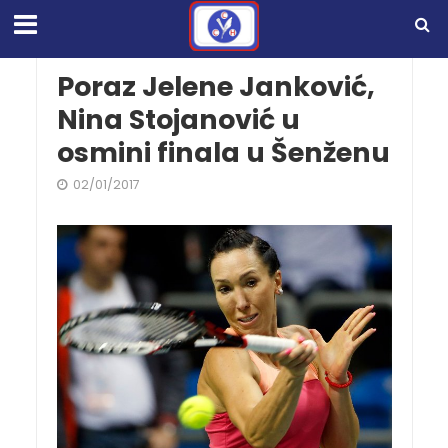
Poraz Jelene Janković,
Nina Stojanović u
osmini finala u Šenženu
02/01/2017