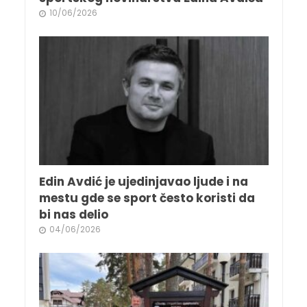
10/06/2026
Edin Avdić je ujedinjavao ljude i na
mestu gde se sport često koristi da
bi nas delio
04/06/2026