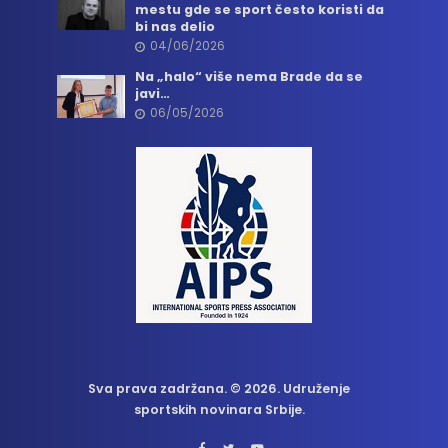
mestu gde se sport često koristi da
bi nas delio
04/06/2026
Na „halo“ više nema Brade da se
javi…
06/05/2026
Sva prava zadržana. © 2026. Udruženje
sportskih novinara Srbije.