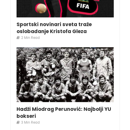
Sportski novinari sveta traže
oslobađanje Kristofa Gleza
2 Min Read
Hadži Miodrag Perunović: Najbolji YU
bokseri
3 Min Read