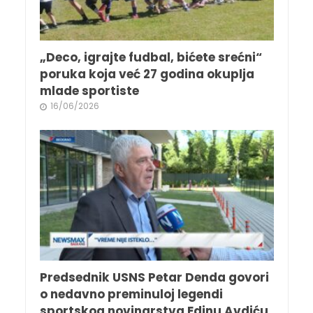
„Deco, igrajte fudbal, bićete srećni“
poruka koja već 27 godina okuplja
mlade sportiste
16/06/2026
Predsednik USNS Petar Denda govori
o nedavno preminuloj legendi
sportskog novinarstva Edinu Avdiću