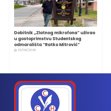
Dobitnik „Zlatnog mikrofona” uživao
u gostoprimstvu Studentskog
odmarališta “Ratko Mitrović”
03/06/2026