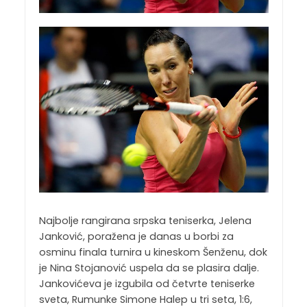
Najbolje rangirana srpska teniserka, Jelena
Janković, poražena je danas u borbi za
osminu finala turnira u kineskom Šenženu, dok
je Nina Stojanović uspela da se plasira dalje.
Jankovićeva je izgubila od četvrte teniserke
sveta, Rumunke Simone Halep u tri seta, 1:6,