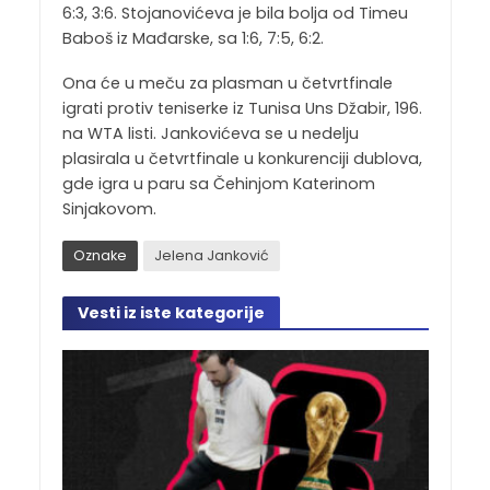
6:3, 3:6. Stojanovićeva je bila bolja od Timeu
Baboš iz Mađarske, sa 1:6, 7:5, 6:2.
Ona će u meču za plasman u četvrtfinale
igrati protiv teniserke iz Tunisa Uns Džabir, 196.
na WTA listi. Jankovićeva se u nedelju
plasirala u četvrtfinale u konkurenciji dublova,
gde igra u paru sa Čehinjom Katerinom
Sinjakovom.
Oznake
Jelena Janković
Vesti iz iste kategorije