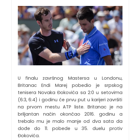
U finalu završnog Mastersa u Londonu,
Britanac Endi Marej pobedio je srpskog
tenisera Novaka Đokovića sa 2:0 u setovima
(6:3, 6:4) i godinu će prvu put u karijeri završiti
na prvom mestu ATP liste. Britanac je na
briljantan način okončao 2016. godinu a
trebalo mu je malo manje od dva sata da
dođe do 11. pobede u 35. duelu protiv
Đokovića.