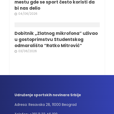
mestu gde se sport često koristi da
bi nas delio
04/06/2026
Dobitnik „Zlatnog mikrofona” uživao
u gostoprimstvu Studentskog
odmarališta “Ratko Mitrović”
03/06/2026
Udruženje sportskih novinara Srbije
Adresa: Resavska 28, 11000 Beograd