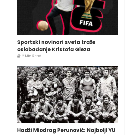
Sportski novinari sveta traže
oslobađanje Kristofa Gleza
2 Min Read
Hadži Miodrag Perunović: Najbolji YU