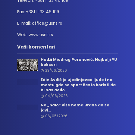
Telefon: +381 11 33 46 109
Fax: +381 11 33 46 109
E-mail: office@usns.rs
Web: www.usns.rs
Vaši komentari
Hadži Miodrag Perunović: Najbolji YU
bokseri
23/06/2026
Edin Avdić je ujedinjavao ljude i na
mestu gde se sport često koristi da
bi nas delio
04/06/2026
Na „halo“ više nema Brade da se
javi…
06/05/2026