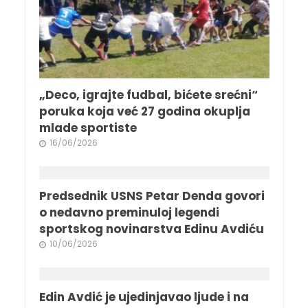
„Deco, igrajte fudbal, bićete srećni“
poruka koja već 27 godina okuplja
mlade sportiste
16/06/2026
Predsednik USNS Petar Denda govori
o nedavno preminuloj legendi
sportskog novinarstva Edinu Avdiću
10/06/2026
Edin Avdić je ujedinjavao ljude i na