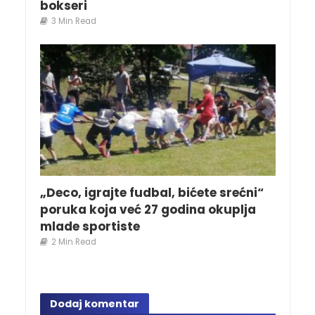
bokseri
3 Min Read
„Deco, igrajte fudbal, bićete srećni“
poruka koja već 27 godina okuplja
mlade sportiste
2 Min Read
Dodaj komentar