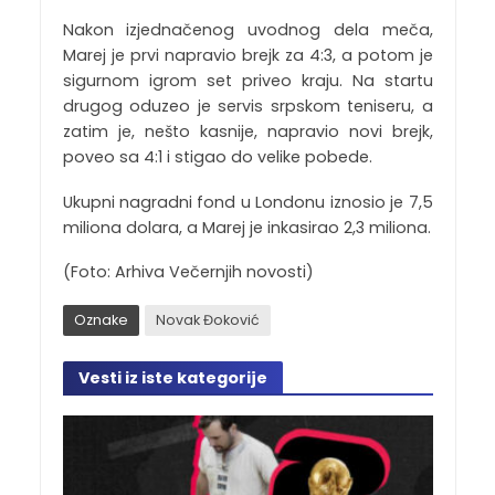
Nakon izjednačenog uvodnog dela meča,
Marej je prvi napravio brejk za 4:3, a potom je
sigurnom igrom set priveo kraju. Na startu
drugog oduzeo je servis srpskom teniseru, a
zatim je, nešto kasnije, napravio novi brejk,
poveo sa 4:1 i stigao do velike pobede.
Ukupni nagradni fond u Londonu iznosio je 7,5
miliona dolara, a Marej je inkasirao 2,3 miliona.
(Foto: Arhiva Večernjih novosti)
Oznake
Novak Đoković
Vesti iz iste kategorije