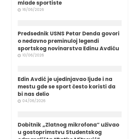
mlade sportiste
16/06/2026
Predsednik USNS Petar Denda govori
o nedavno preminuloj legendi
sportskog novinarstva Edinu Avdiću
10/06/2026
Edin Avdić je ujedinjavao ljude i na
mestu gde se sport često koristi da
bi nas delio
04/06/2026
Dobitnik „Zlatnog mikrofona” uživao
u gostoprimstvu Studentskog