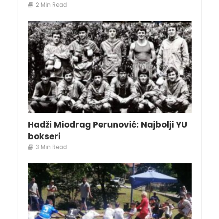
2 Min Read
Hadži Miodrag Perunović: Najbolji YU
bokseri
3 Min Read