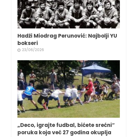
Hadži Miodrag Perunović: Najbolji YU
bokseri
23/06/2026
„Deco, igrajte fudbal, bićete srećni“
poruka koja već 27 godina okuplja