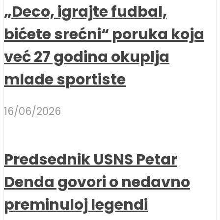
„Deco, igrajte fudbal,
bićete srećni“ poruka koja
već 27 godina okuplja
mlade sportiste
16/06/2026
Predsednik USNS Petar
Denda govori o nedavno
preminuloj legendi