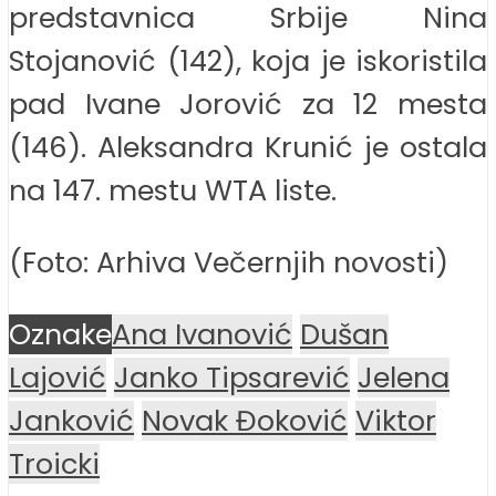
predstavnica Srbije Nina
Stojanović (142), koja je iskoristila
pad Ivane Jorović za 12 mesta
(146). Aleksandra Krunić je ostala
na 147. mestu WTA liste.
(Foto: Arhiva Večernjih novosti)
Oznake
Ana Ivanović
Dušan
Lajović
Janko Tipsarević
Jelena
Janković
Novak Đoković
Viktor
Troicki