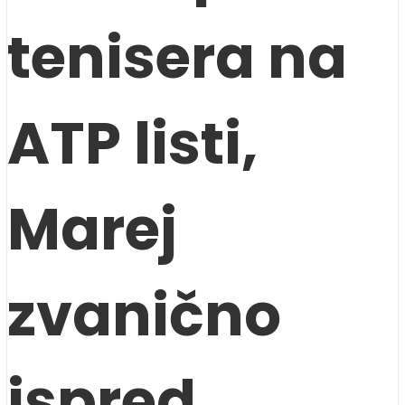
tenisera na
ATP listi,
Marej
zvanično
ispred