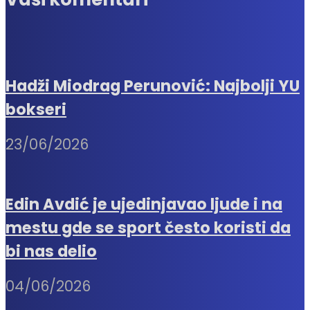
Hadži Miodrag Perunović: Najbolji YU
bokseri
23/06/2026
Edin Avdić je ujedinjavao ljude i na
mestu gde se sport često koristi da
bi nas delio
04/06/2026