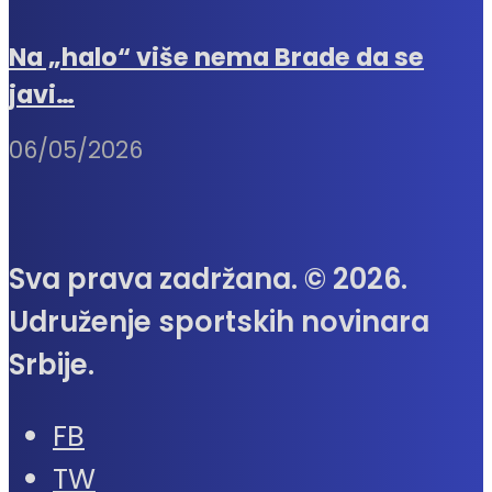
Na „halo“ više nema Brade da se
javi…
06/05/2026
Sva prava zadržana. © 2026.
Udruženje sportskih novinara
Srbije.
FB
TW