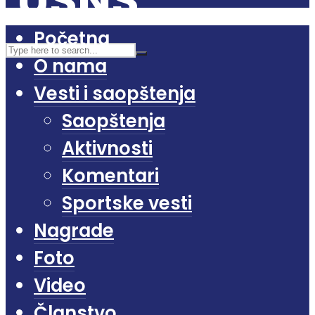
Početna
O nama
Vesti i saopštenja
Saopštenja
Aktivnosti
Komentari
Sportske vesti
Nagrade
Foto
Video
Članstvo