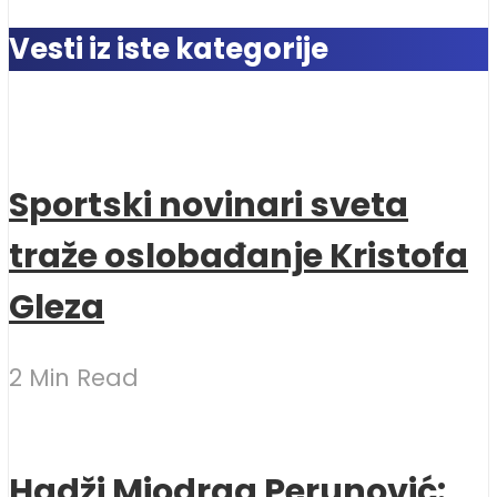
Vesti iz iste kategorije
Sportski novinari sveta
traže oslobađanje Kristofa
Gleza
2 Min Read
Hadži Miodrag Perunović: