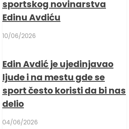
sportskog novinarstva
Edinu Avdiću
10/06/2026
Edin Avdić je ujedinjavao
ljude i na mestu gde se
sport često koristi da bi nas
delio
04/06/2026