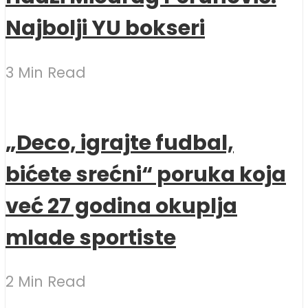
Najbolji YU bokseri
3 Min Read
„Deco, igrajte fudbal,
bićete srećni“ poruka koja
već 27 godina okuplja
mlade sportiste
2 Min Read