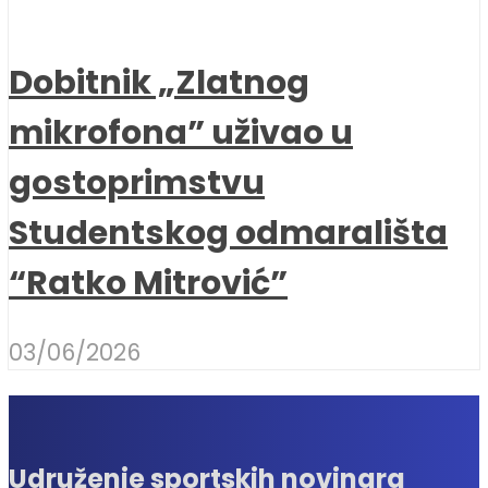
Dobitnik „Zlatnog
mikrofona” uživao u
gostoprimstvu
Studentskog odmarališta
“Ratko Mitrović”
03/06/2026
Udruženje sportskih novinara