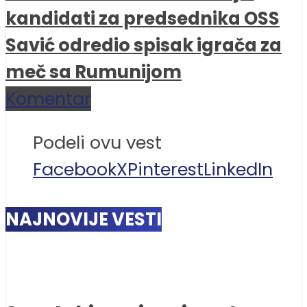
kandidati za predsednika OSS
Savić odredio spisak igrača za
meč sa Rumunijom
Komentar
Podeli ovu vest
Facebook
X
Pinterest
LinkedIn
NAJNOVIJE VESTI