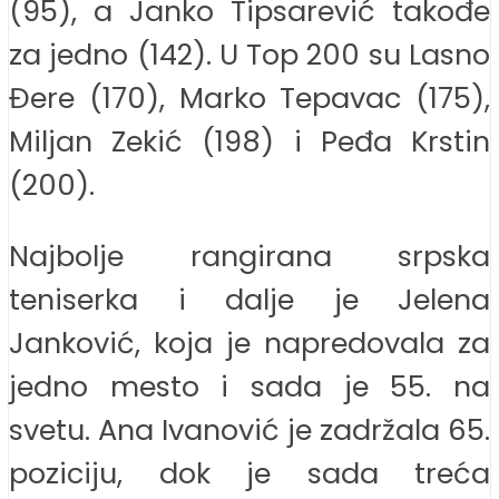
(95), a Janko Tipsarević takođe
za jedno (142). U Top 200 su Lasno
Đere (170), Marko Tepavac (175),
Miljan Zekić (198) i Peđa Krstin
(200).
Najbolje rangirana srpska
teniserka i dalje je Jelena
Janković, koja je napredovala za
jedno mesto i sada je 55. na
svetu. Ana Ivanović je zadržala 65.
poziciju, dok je sada treća