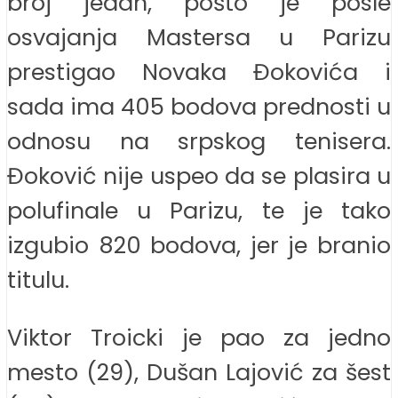
broj jedan, pošto je posle
osvajanja Mastersa u Parizu
prestigao Novaka Đokovića i
sada ima 405 bodova prednosti u
odnosu na srpskog tenisera.
Đoković nije uspeo da se plasira u
polufinale u Parizu, te je tako
izgubio 820 bodova, jer je branio
titulu.
Viktor Troicki je pao za jedno
mesto (29), Dušan Lajović za šest