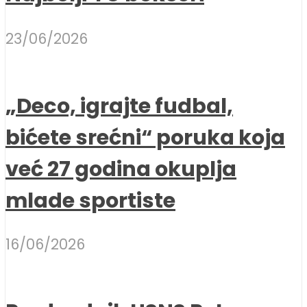
23/06/2026
„Deco, igrajte fudbal,
bićete srećni“ poruka koja
već 27 godina okuplja
mlade sportiste
16/06/2026