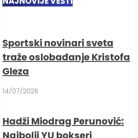
NAJNOVIJE VESTI
Sportski novinari sveta
traže oslobađanje Kristofa
Gleza
14/07/2026
Hadži Miodrag Perunović:
Najbolji YU bokseri