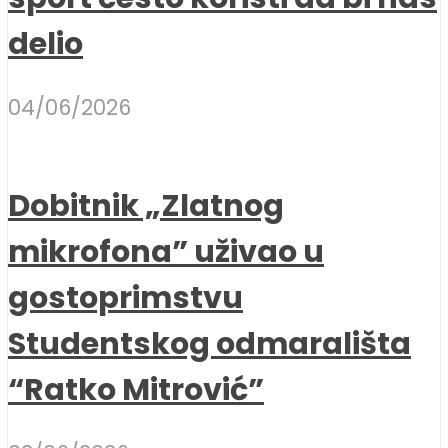
delio
04/06/2026
Dobitnik „Zlatnog
mikrofona” uživao u
gostoprimstvu
Studentskog odmarališta
“Ratko Mitrović”