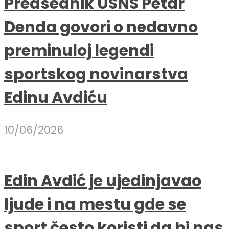
Predsednik USNS Petar
Denda govori o nedavno
preminuloj legendi
sportskog novinarstva
Edinu Avdiću
10/06/2026
Edin Avdić je ujedinjavao
ljude i na mestu gde se
sport često koristi da bi nas