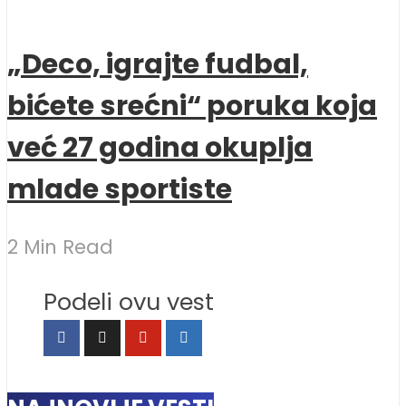
„Deco, igrajte fudbal,
bićete srećni“ poruka koja
već 27 godina okuplja
mlade sportiste
2 Min Read
Podeli ovu vest