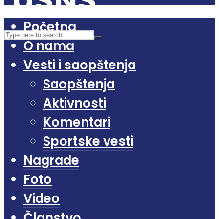
Početna
O nama
Vesti i saopštenja
Saopštenja
Aktivnosti
Komentari
Sportske vesti
Nagrade
Foto
Video
Članstvo