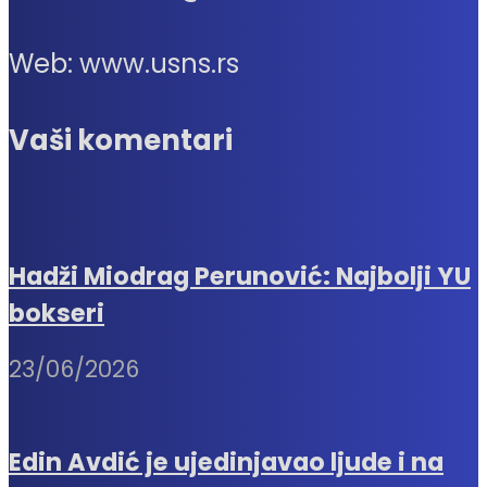
Web: www.usns.rs
Vaši komentari
Hadži Miodrag Perunović: Najbolji YU
bokseri
23/06/2026
Edin Avdić je ujedinjavao ljude i na