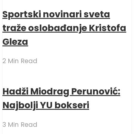
Sportski novinari sveta
traže oslobađanje Kristofa
Gleza
2 Min Read
Hadži Miodrag Perunović:
Najbolji YU bokseri
3 Min Read