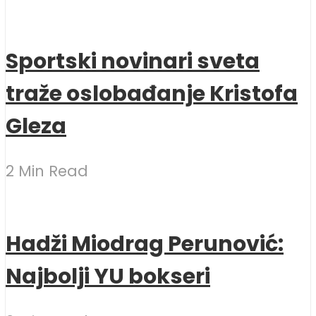
Sportski novinari sveta
traže oslobađanje Kristofa
Gleza
2 Min Read
Hadži Miodrag Perunović:
Najbolji YU bokseri