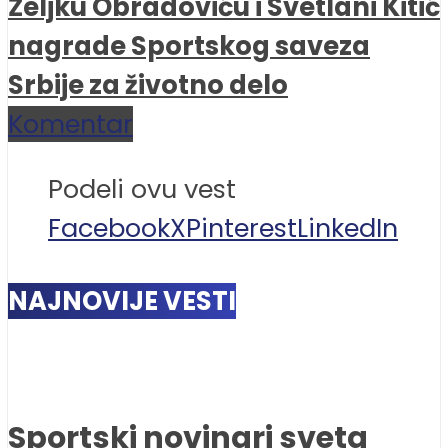
Željku Obradoviću i Svetlani Kitić
nagrade Sportskog saveza
Srbije za životno delo
Komentar
Podeli ovu vest
Facebook
X
Pinterest
LinkedIn
NAJNOVIJE VESTI
Sportski novinari sveta