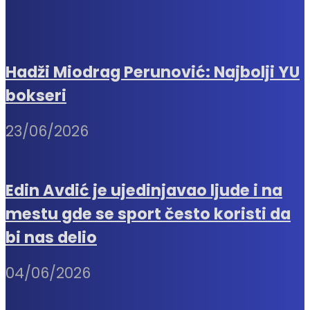
Hadži Miodrag Perunović: Najbolji YU
bokseri
23/06/2026
Edin Avdić je ujedinjavao ljude i na
mestu gde se sport često koristi da
bi nas delio
04/06/2026