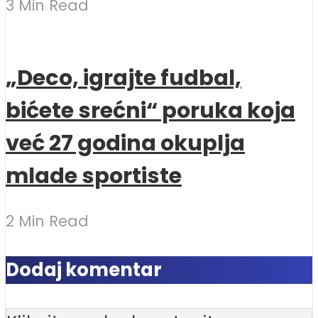
3 Min Read
„Deco, igrajte fudbal,
bićete srećni“ poruka koja
već 27 godina okuplja
mlade sportiste
2 Min Read
Dodaj komentar