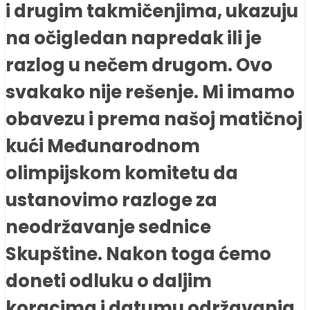
i drugim takmičenjima, ukazuju
na očigledan napredak ili je
razlog u nečem drugom. Ovo
svakako nije rešenje. Mi imamo
obavezu i prema našoj matičnoj
kući Međunarodnom
olimpijskom komitetu da
ustanovimo razloge za
neodržavanje sednice
Skupštine. Nakon toga ćemo
doneti odluku o daljim
koracima i datumu održavanja