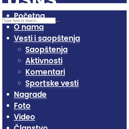
Početna
O nama
Vesti i saopštenja
Saopštenja
Aktivnosti
Komentari
Sportske vesti
Nagrade
Foto
Video
Članstvo