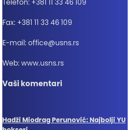
Telefon: +381 11 33 46 109
Fax: +381 11 33 46 109
E-mail: office@usns.rs
Web: www.usns.rs
Vaši komentari
Hadži Miodrag Perunović: Najbolji YU
bokseri