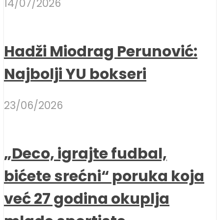
14/07/2026
Hadži Miodrag Perunović:
Najbolji YU bokseri
23/06/2026
„Deco, igrajte fudbal,
bićete srećni“ poruka koja
već 27 godina okuplja