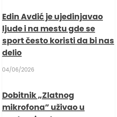
Edin Avdić je ujedinjavao
ljude i na mestu gde se
sport često koristi da bi nas
delio
04/06/2026
Dobitnik „Zlatnog
mikrofona” uživao u