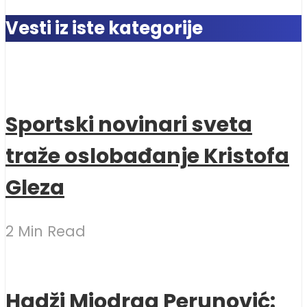
Vesti iz iste kategorije
Sportski novinari sveta
traže oslobađanje Kristofa
Gleza
2 Min Read
Hadži Miodrag Perunović: