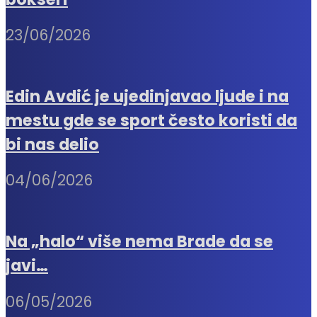
23/06/2026
Edin Avdić je ujedinjavao ljude i na
mestu gde se sport često koristi da
bi nas delio
04/06/2026
Na „halo“ više nema Brade da se
javi…
06/05/2026