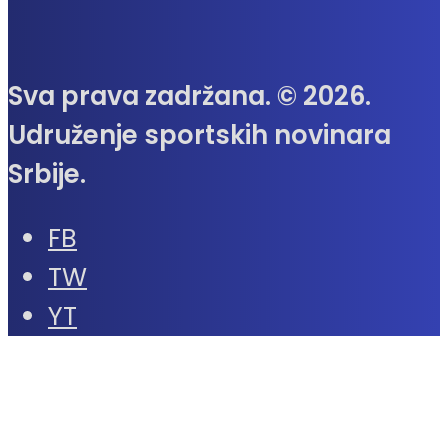
Sva prava zadržana. © 2026.
Udruženje sportskih novinara
Srbije.
FB
TW
YT