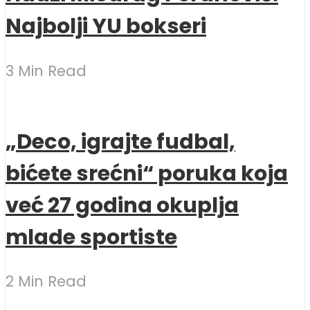
Najbolji YU bokseri
3 Min Read
„Deco, igrajte fudbal,
bićete srećni“ poruka koja
već 27 godina okuplja
mlade sportiste
2 Min Read